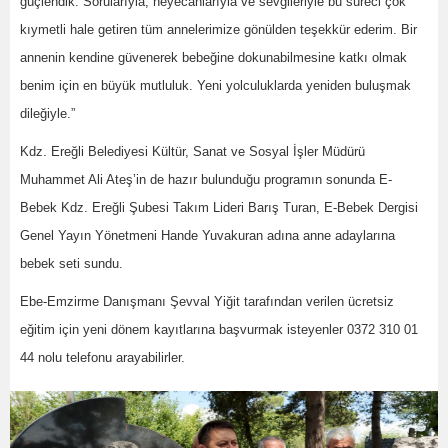
güçlendik. Sorularıyla, heyecanlarıyla ve sevgileriyle bu süreci çok
kıymetli hale getiren tüm annelerimize gönülden teşekkür ederim. Bir
annenin kendine güvenerek bebeğine dokunabilmesine katkı olmak
benim için en büyük mutluluk. Yeni yolculuklarda yeniden buluşmak
dileğiyle.”
Kdz. Ereğli Belediyesi Kültür, Sanat ve Sosyal İşler Müdürü
Muhammet Ali Ateş’in de hazır bulunduğu programın sonunda E-
Bebek Kdz. Ereğli Şubesi Takım Lideri Barış Turan, E-Bebek Dergisi
Genel Yayın Yönetmeni Hande Yuvakuran adına anne adaylarına
bebek seti sundu.
Ebe-Emzirme Danışmanı Şevval Yiğit tarafından verilen ücretsiz
eğitim için yeni dönem kayıtlarına başvurmak isteyenler 0372 310 01
44 nolu telefonu arayabilirler.