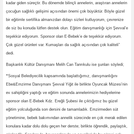
kadar giden süreçtir. Bu dönemde bilinçli annelerin, araştıran annelerin
çocuğun sağlıklı gelişimi açısından önemi çok büyüktür. Böyle güzel
bir eğitimle sertifika almanızdan dolayı sizleri kutluyorum, çevrenize
de siz bu konuda lütfen destek olun. Eğitim danışmanlığı için Şevval’e
teşekkür ediyorum. Sponsor olan E-Bebek’e de teşekkür ediyorum.
Çok güzel ürünleri var. Kumaşları da sağlık açısından çok kaliteli”
dedi.
Başkanlık Kültür Danışmanı Melih Can Tanrıkulu ise şunları söyledi;
“
Sosyal Belediyecilik kapsamında başlattığımız, danışmanlığını
Ebe&Emzirme Danışmanı Şevval Yiğit ile birlikte Oyuncak Müzesi’nin
ev sahipliğini yaptığı ve eğitim sonunda annelerimizin hediyelerine
sponsor olan E-Bebek Kdz. Ereğli Şubesi ile çıktığımız bu güzel
eğitim yolculuğunda son dersini de tamamladık. Emzirmeden süt
yönetimine, bebek bakımından annelik sürecinde en çok merak edilen
konulara kadar dolu dolu geçen her derste; birlikte öğrendik, paylaştık,