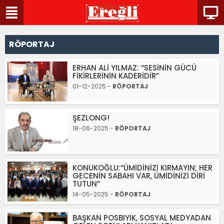
RÖPORTAJ
ERHAN ALİ YILMAZ: “SESİNİN GÜCÜ
FİKİRLERİNİN KADERİDİR”
01-12-2025 -
RÖPORTAJ
ŞEZLONG!
18-06-2025 -
RÖPORTAJ
KONUKOĞLU:“ÜMİDİNİZİ KIRMAYIN; HER
GECENİN SABAHI VAR, ÜMİDİNİZİ DİRİ
TUTUN”
14-05-2025 -
RÖPORTAJ
BAŞKAN POSBIYIK, SOSYAL MEDYADAN