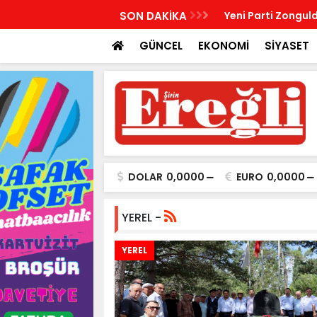
R, KABRİ BAŞINDA ANILDI
SON DAKİKA
Yeni Parti Zonguld
GÜNCEL
EKONOMİ
SİYASET
DOLAR
0,0000
EURO
0,0000
YEREL -
YEREL