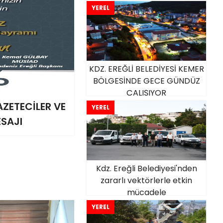
YEREL
KDZ. EREĞLİ BELEDİYESİ KEMER
BÖLGESİNDE GECE GÜNDÜZ
ÇALIŞIYOR
ZETECİLER VE
YEREL
SAJI
Kdz. Ereğli Belediyesi'nden
zararlı vektörlerle etkin
mücadele
YEREL