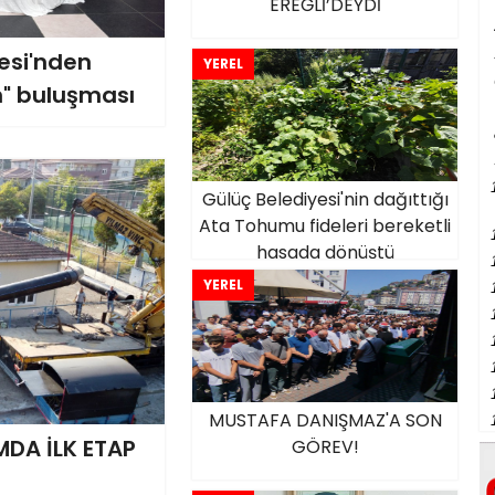
EREĞLİ’DEYDİ
lesi'nden
YEREL
m" buluşması
Gülüç Belediyesi'nin dağıttığı
Ata Tohumu fideleri bereketli
hasada dönüştü
YEREL
MUSTAFA DANIŞMAZ'A SON
MDA İLK ETAP
GÖREV!