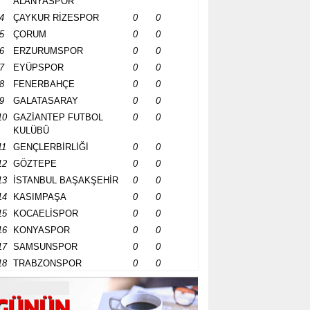
ALANYASPOR
4
ÇAYKUR RİZESPOR
0
0
5
ÇORUM
0
0
6
ERZURUMSPOR
0
0
7
EYÜPSPOR
0
0
8
FENERBAHÇE
0
0
9
GALATASARAY
0
0
10
GAZİANTEP FUTBOL
0
0
KULÜBÜ
11
GENÇLERBİRLİĞİ
0
0
12
GÖZTEPE
0
0
13
İSTANBUL BAŞAKŞEHİR
0
0
14
KASIMPAŞA
0
0
15
KOCAELİSPOR
0
0
16
KONYASPOR
0
0
17
SAMSUNSPOR
0
0
18
TRABZONSPOR
0
0