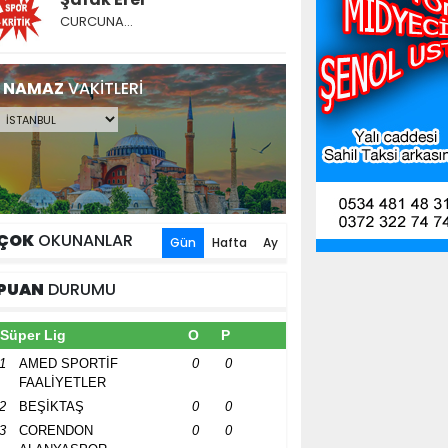
CURCUNA…
NAMAZ
VAKİTLERİ
ÇOK
OKUNANLAR
Gün
Hafta
Ay
PUAN
DURUMU
Süper Lig
O
P
1
AMED SPORTİF
0
0
FAALİYETLER
2
BEŞİKTAŞ
0
0
3
CORENDON
0
0