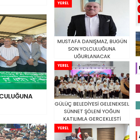
YEREL
MUSTAFA DANIŞMAZ, BUGÜN
SON YOLCULUĞUNA
UĞURLANACAK
YEREL
LCULUĞUNA
GÜLÜÇ BELEDİYESİ GELENEKSEL
SÜNNET ŞÖLENİ YOĞUN
KATILIMLA GERÇEKLEŞTİ
YEREL