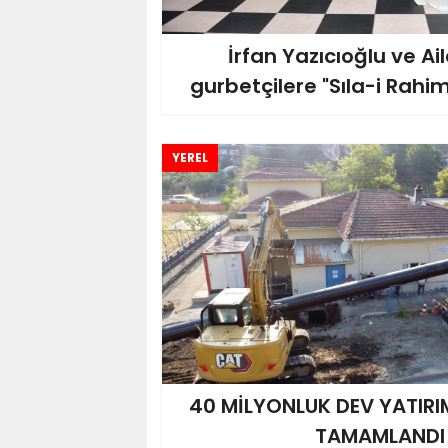
İrfan Yazıcıoğlu ve Ai
gurbetçilere "Sıla-i Rahi
YEREL
40 MİLYONLUK DEV YATIRI
TAMAMLANDI