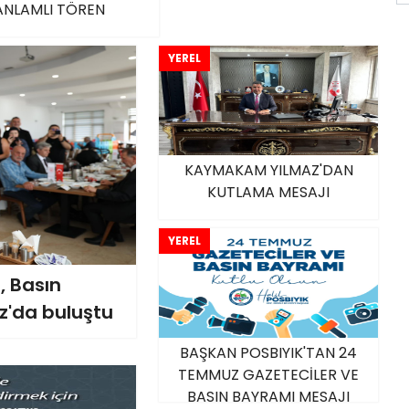
ANLAMLI TÖREN
YEREL
KAYMAKAM YILMAZ'DAN
KUTLAMA MESAJI
YEREL
, Basın
'da buluştu
BAŞKAN POSBIYIK'TAN 24
TEMMUZ GAZETECİLER VE
BASIN BAYRAMI MESAJI