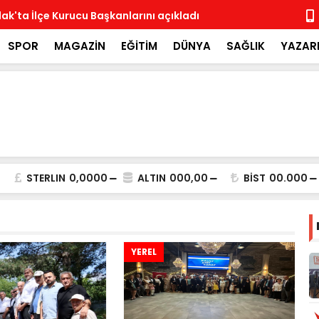
ak'ta İlçe Kurucu Başkanlarını açıkladı
MHP İlçe Te
SPOR
MAGAZİN
EĞİTİM
DÜNYA
SAĞLIK
YAZAR
STERLIN
0,0000
ALTIN
000,00
BİST
00.000
YEREL