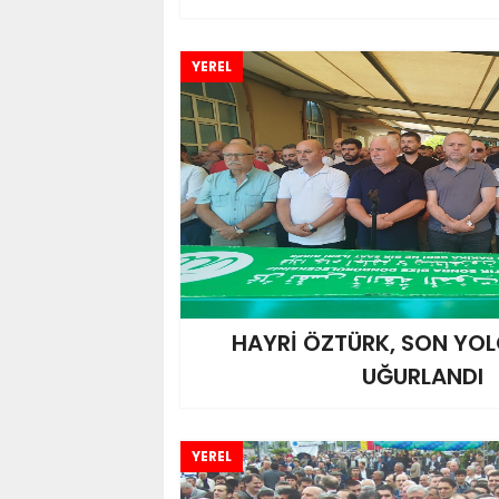
YEREL
HAYRİ ÖZTÜRK, SON YO
UĞURLANDI
YEREL