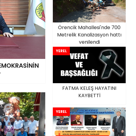
Örencik Mahallesi'nde 700
Metrelik Kanalizasyon hattı
yenilendi
YEREL
DEMOKRASİNİN
’
FATMA KELEŞ HAYATINI
KAYBETTİ
YEREL