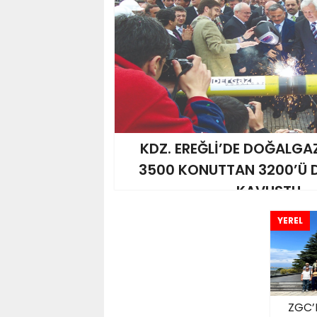
KDZ. EREĞLİ’DE DOĞALGA
3500 KONUTTAN 3200’Ü
KAVUŞTU
YEREL
ZGC’