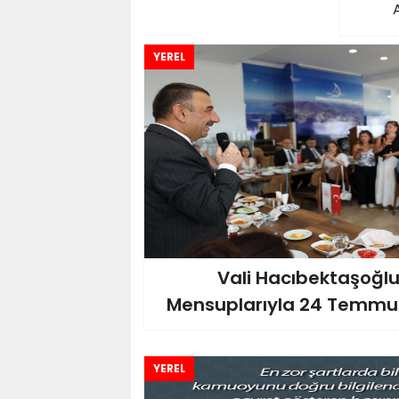
YEREL
Vali Hacıbektaşoğlu
Mensuplarıyla 24 Temmuz
YEREL