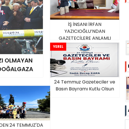
İŞ İNSANI İRFAN
YAZICIOĞLU’NDAN
GAZETECİLERE ANLAMLI
ZİYARET
YEREL
ZI OLMAYAN
 DOĞALGAZA
24 Temmuz Gazeteciler ve
Basın Bayramı Kutlu Olsun
DEN 24 TEMMUZ'DA