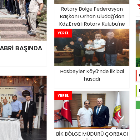
Rotary Bölge Federasyon
Başkanı Orhan Uludağ'dan
Kdz.Ereğli Rotary Kulübü'ne
ziyaret
YEREL
 KABRİ BAŞINDA
Hasbeyler Köyü’nde ilk bal
hasadı
YEREL
BİK BÖLGE MÜDÜRÜ ÇORBACI