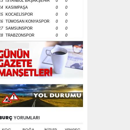
13
İSTANBUL BAŞAKŞEHİR
0
0
14
KASIMPAŞA
0
0
15
KOCAELİSPOR
0
0
16
TÜMOSAN KONYASPOR
0
0
17
SAMSUNSPOR
0
0
18
TRABZONSPOR
0
0
BURÇ
YORUMLARI