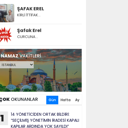
ŞAFAK EREL
KİRLİ İTTİFAK…
Şafak Erel
CURCUNA…
NAMAZ
VAKİTLERİ
ÇOK
OKUNANLAR
Gün
Hafta
Ay
14 YÖNETİCİDEN ORTAK BİLDİRİ:
1
“SEÇİLMİŞ YÖNETİMİN İRADESİ KAPALI
KAPILAR ARDINDA YOK SAYILDI”