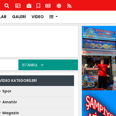
Zonguldak'ta İlçe Kurucu Başkanlarını açıkladı
MHP İ
LAR
GALERİ
VİDEO
VİDEO KATEGORİLERİ
Spor
Amatör
Magazin