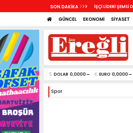
LDİRİ: “SEÇİLMİŞ YÖNETİMİN İRADESİ KAPALI
SON DAKİKA
İŞÇİ LİDERİ ŞEMSİ 
YILDI”
GÜNCEL
EKONOMİ
SİYASET
DOLAR
0,0000
EURO
0,0000
Spor