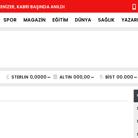
DENİZER, KABRİ BAŞINDA ANILDI
Yeni Parti 
SPOR
MAGAZİN
EĞİTİM
DÜNYA
SAĞLIK
YAZAR
STERLIN
0,0000
ALTIN
000,00
BİST
00.000