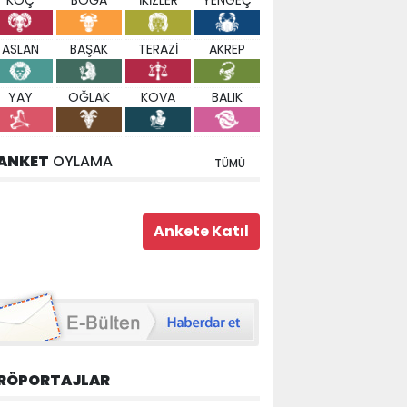
KOÇ
BOĞA
İKİZLER
YENGEÇ
ASLAN
BAŞAK
TERAZİ
AKREP
YAY
OĞLAK
KOVA
BALIK
ANKET
OYLAMA
TÜMÜ
RÖPORTAJLAR