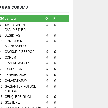
PUAN
DURUMU
Süper Lig
O
P
1
AMED SPORTİF
0
0
FAALİYETLER
2
BEŞİKTAŞ
0
0
3
CORENDON
0
0
ALANYASPOR
4
ÇAYKUR RİZESPOR
0
0
5
ÇORUM
0
0
6
ERZURUMSPOR
0
0
7
EYÜPSPOR
0
0
8
FENERBAHÇE
0
0
9
GALATASARAY
0
0
10
GAZİANTEP FUTBOL
0
0
KULÜBÜ
11
GENÇLERBİRLİĞİ
0
0
12
GÖZTEPE
0
0