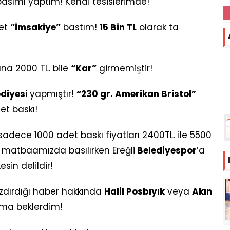
asımı yaptım! Kendi tesislerimde!
et
“İmsakiye”
bastım!
15 Bin TL
olarak ta
na 2000 TL. bile
“Kar”
girmemiştir!
ediyesi
yapmıştır!
“230 gr. Amerikan Bristol”
set baskı!
adece 1000 adet baskı fiyatları 2400TL. ile 5500
r matbaamızda basılırken Ereğli
Belediyespor
’a
esin delildir!
zdırdığı haber hakkında
Halil Posbıyık
veya
Akın
lama beklerdim!