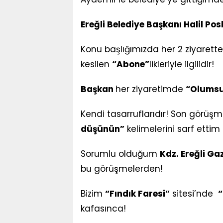
Ereğli Belediye Başkanı Halil Pos
Konu başlığımızda her 2 ziyarett
kesilen
“Abone”
likleriyle ilgilidir!
Başkan
her ziyaretimde
“Olums
Kendi tasarruflarıdır! Son görüş
düşünün”
kelimelerini sarf etti
Sorumlu olduğum
Kdz. Ereğli Ga
bu görüşmelerden!
Bizim
“Fındık Faresi”
sitesi’nde
“
kafasınca!