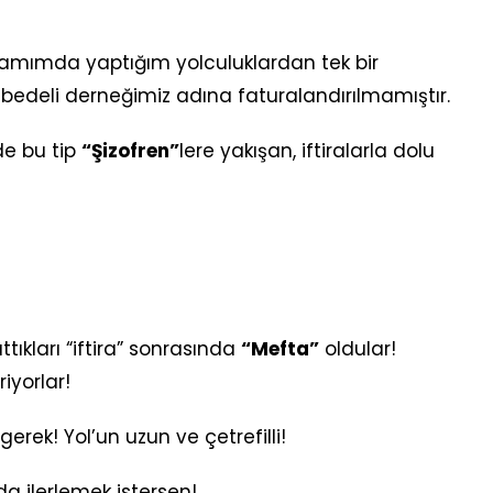
amımda yaptığım yolculuklardan tek bir
”
bedeli derneğimiz adına faturalandırılmamıştır.
de bu tip
“Şizofren”
lere yakışan, iftiralarla dolu
tıkları “iftira” sonrasında
“Mefta”
oldular!
iyorlar!
ek! Yol’un uzun ve çetrefilli!
a ilerlemek istersen!