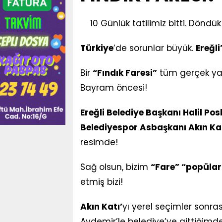
10 Günlük tatilimiz bitti. Döndü
Türkiye
’de sorunlar büyük.
Ereğli
Bir
“Fındık Faresi”
tüm gerçek yaz
Bayram öncesi!
Ereğli Belediye Başkanı Halil Pos
Belediyespor Asbaşkanı Akın Ka
resimde!
Sağ olsun, bizim
“Fare” “popülar
etmiş bizi!
Akın Katı’
yı yerel seçimler sonra
Aydemir’le belediye’ye gittiğimde