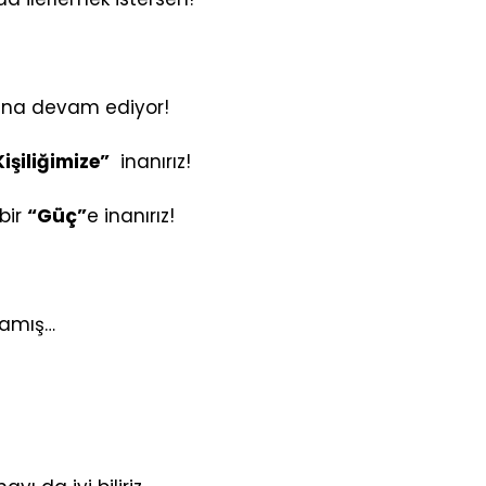
luna devam ediyor!
Kişiliğimize”
inanırız!
bir
“Güç”
e inanırız!
mamış…