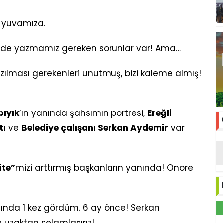
k yuvamıza.
’
de yazmamız gereken sorunlar var! Ama…
ılması gerekenleri unutmuş, bizi kaleme almış!
bıyık
’ın yanında şahsımın portresi,
Ereğli
tı
ve
Belediye çalışanı Serkan Aydemir
var
ite”
mizi arttırmış başkanların yanında! Onore
sında 1 kez gördüm. 6 ay önce! Serkan
 uzaktan selamlaşırız!