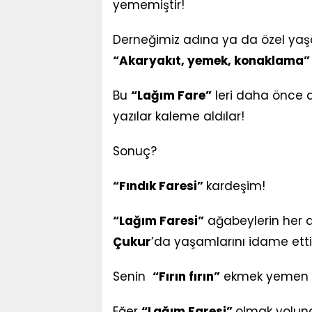
yememiştir!
Derneğimiz adına ya da özel yaş
“Akaryakıt, yemek, konaklama
Bu
“Lağım Fare”
leri daha önce 
yazılar kaleme aldılar!
Sonuç?
“Fındık Faresi”
kardeşim!
“Lağım Faresi”
ağabeylerin her at
Çukur
’da yaşamlarını idame ettir
Senin
“Fırın fırın”
ekmek yemen ger
Eğer
“Lağım Faresi”
olmak yolund