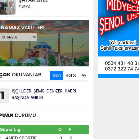
FURYA…
NAMAZ
VAKİTLERİ
ÇOK
OKUNANLAR
Gün
Hafta
Ay
İŞÇİ LİDERİ ŞEMSİ DENİZER, KABRİ
1
BAŞINDA ANILDI
PUAN
DURUMU
Süper Lig
O
P
1
AMED SPORTİF
0
0