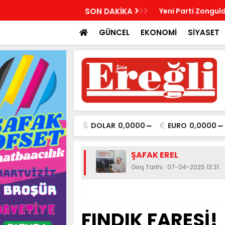
R, KABRİ BAŞINDA ANILDI
SON DAKİKA
Yeni Parti Zonguld
GÜNCEL
EKONOMİ
SİYASET
DOLAR
0,0000
EURO
0,0000
ŞAFAK EREL
Giriş Tarihi : 07-04-2025 13:31
FINDIK FARESİ!