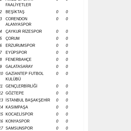
FAALİYETLER
2
BEŞİKTAŞ
0
0
3
CORENDON
0
0
ALANYASPOR
4
ÇAYKUR RİZESPOR
0
0
5
ÇORUM
0
0
6
ERZURUMSPOR
0
0
7
EYÜPSPOR
0
0
8
FENERBAHÇE
0
0
9
GALATASARAY
0
0
10
GAZİANTEP FUTBOL
0
0
KULÜBÜ
11
GENÇLERBİRLİĞİ
0
0
12
GÖZTEPE
0
0
13
İSTANBUL BAŞAKŞEHİR
0
0
14
KASIMPAŞA
0
0
15
KOCAELİSPOR
0
0
16
KONYASPOR
0
0
17
SAMSUNSPOR
0
0