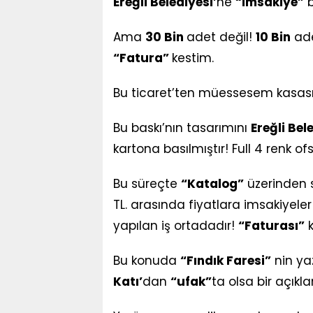
Ereğli Belediyesi’
ne
“İmsakiye”
b
Ama
30 Bin
adet değil!
10 Bin
ad
“Fatura”
kestim.
Bu ticaret’ten müessesem kasası
Bu baskı’nın tasarımını
Ereğli Bel
kartona basılmıştır! Full 4 renk of
Bu süreçte
“Katalog”
üzerinden s
TL. arasında fiyatlara imsakiyele
yapılan iş ortadadır!
“Faturası”
k
Bu konuda
“Fındık Faresi”
nin ya
Katı’
dan
“ufak”
ta olsa bir açık