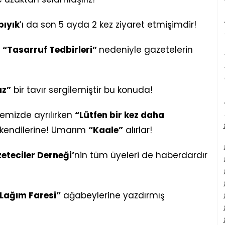
bıyık
’ı da son 5 ayda 2 kez ziyaret etmişimdir!
e
“Tasarruf Tedbirleri”
nedeniyle gazetelerin
uz”
bir tavır sergilemiştir bu konuda!
memizde ayrılırken
“Lütfen bir kez daha
m kendilerine! Umarım
“Kaale”
alırlar!
zeteciler Derneği’
nin tüm üyeleri de haberdardır
Lağım Faresi”
ağabeylerine yazdırmış