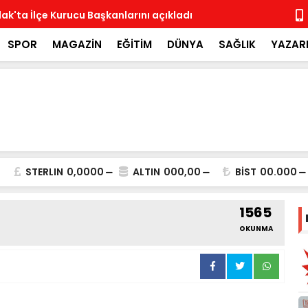
ak'ta İlçe Kurucu Başkanlarını açıkladı
MHP İlçe Te
SPOR
MAGAZİN
EĞİTİM
DÜNYA
SAĞLIK
YAZAR
STERLIN
0,0000
ALTIN
000,00
BİST
00.000
1565
OKUNMA