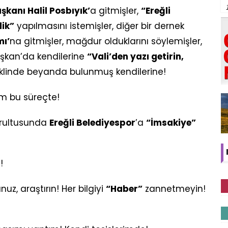
şkanı Halil Posbıyık’
a gitmişler,
“Ereğli
ik”
yapılmasını istemişler, diğer bir dernek
ı’
na gitmişler, mağdur olduklarını söylemişler,
Başkan’da kendilerine
“Vali’den yazı getirin,
klinde beyanda bulunmuş kendilerine!
ım bu süreçte!
rultusunda
Ereğli Belediyespor
’a
“İmsakiye”
!
z, araştırın! Her bilgiyi
“Haber”
zannetmeyin!