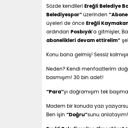
Sözde kendileri
Ereğli Belediye Ba
Belediyespor”
üzerinden
“Abonel
üyeleri de önce
Ereğli Kaymakam
ardından
Posbıyık
’a gitmişler, 
abonelikleri devam ettirelim”
şe
Konu bana gelmiş! Sessiz kalmış
Neden? Kendi menfaatlerim doğ
basmışım! 30 bin adet!
“Para”
yı doğramışım tek başıma
Madem bir konuda yazı yazıyorsunu
Ben işin
“Doğru”
sunu anlatayım!