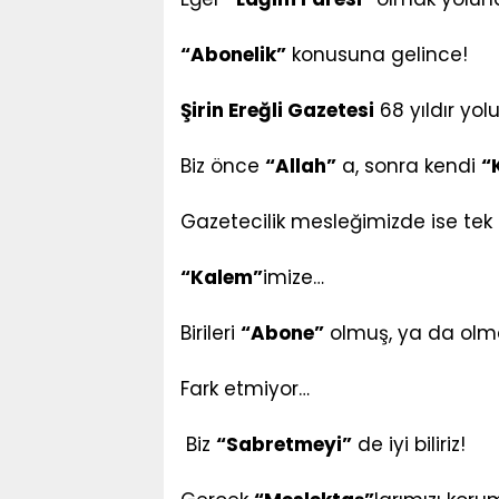
“Abonelik”
konusuna gelince!
Şirin Ereğli Gazetesi
68 yıldır yo
Biz önce
“Allah”
a, sonra kendi
“
Gazetecilik mesleğimizde ise tek 
“Kalem”
imize…
Birileri
“Abone”
olmuş, ya da ol
Fark etmiyor…
Biz
“Sabretmeyi”
de iyi biliriz!