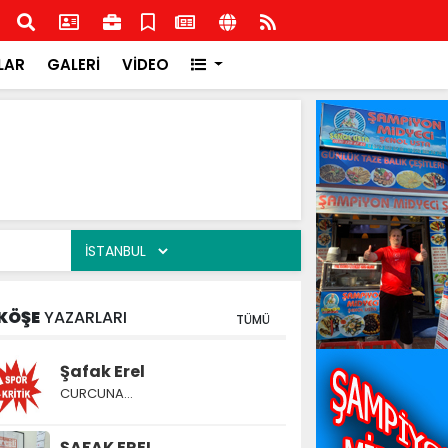
şkilatından İlçe Milli Eğitim Müdürlüğüne ziyaret
Rota
Rota
LAR
GALERİ
VİDEO
KÖŞE
YAZARLARI
TÜMÜ
Şafak Erel
CURCUNA…
ŞAFAK EREL