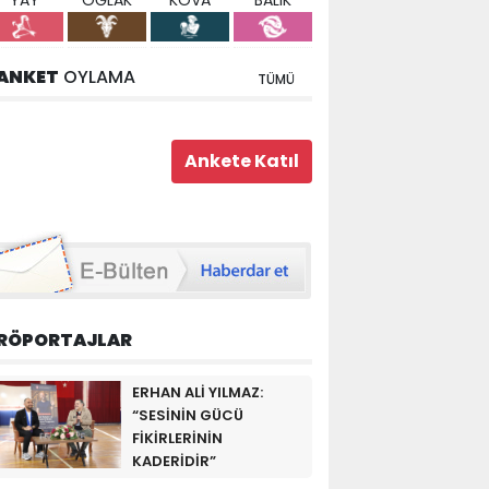
YAY
OĞLAK
KOVA
BALIK
ANKET
OYLAMA
TÜMÜ
RÖPORTAJLAR
ERHAN ALİ YILMAZ:
“SESİNİN GÜCÜ
FİKİRLERİNİN
KADERİDİR”