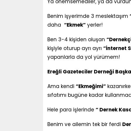
Ya önemsemediler, ya da vurdum
Benim işyerimde 3 meslektaşım
daha
“Ekmek”
yerler!
Ben 3-4 kişiden oluşan
“Dernekçi
kişiyle oturup ayrı ayrı
“İnternet S
yapanlarla da yol yürümem!
Ereğli Gazeteciler Derneği Başka
Ama kendi
“Ekmeğimi”
kazanırke
sıfatımı bugüne kadar kullanma
Hele para işlerinde
“ Dernek Kas
Benim ve ailemin tek bir ferdi
Der