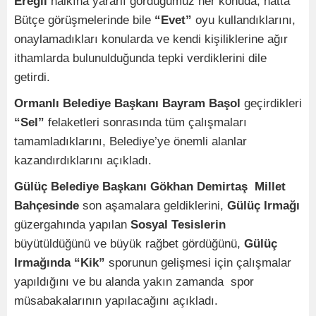
Ereğli
halkına yararlı gördüğümüz her konuda, hatta
Bütçe görüşmelerinde bile
“Evet”
oyu kullandıklarını,
onaylamadıkları konularda ve kendi kişiliklerine ağır
ithamlarda bulunulduğunda tepki verdiklerini dile
getirdi.
Ormanlı Belediye Başkanı Bayram Başol
geçirdikleri
“Sel”
felaketleri sonrasında tüm çalışmaları
tamamladıklarını, Belediye’ye önemli alanlar
kazandırdıklarını açıkladı.
Gülüç Belediye Başkanı Gökhan Demirtaş Millet
Bahçesinde
son aşamalara geldiklerini,
Gülüç Irmağı
güzergahında yapılan
Sosyal Tesislerin
büyütüldüğünü ve büyük rağbet gördüğünü,
Gülüç
Irmağında
“Kik”
sporunun gelişmesi için çalışmalar
yapıldığını ve bu alanda yakın zamanda spor
müsabakalarının yapılacağını açıkladı.