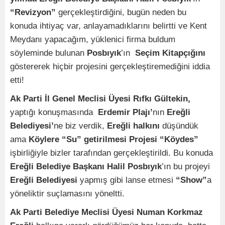
“Revizyon”
gerçekleştirdiğini, bugün neden bu
konuda ihtiyaç var, anlayamadıklarını belirtti ve Kent
Meydanı yapacağım, yüklenici firma buldum
söyleminde bulunan
Posbıyık
’ın
Seçim Kitapçığını
göstererek hiçbir projesini gerçekleştiremediğini iddia
etti!
Ak Parti İl Genel Meclisi Üyesi Rıfkı Gültekin,
yaptığı konuşmasında
Erdemir Plajı’
nın
Ereğli
Belediyesi’
ne biz verdik,
Ereğli halkını
düşündük
ama
Köylere “Su” getirilmesi Projesi “Köydes”
işbirliğiyle bizler tarafından gerçekleştirildi. Bu konuda
Ereğli Belediye Başkanı Halil Posbıyık
’ın bu projeyi
Ereğli Belediyesi
yapmış gibi lanse etmesi
“Show”
a
yöneliktir suçlamasını yöneltti.
Ak Parti Belediye Meclisi Üyesi Numan Korkmaz