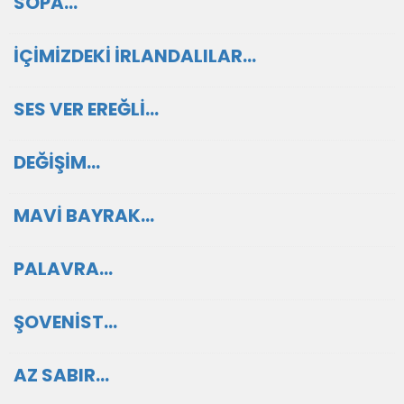
SOPA…
İÇİMİZDEKİ İRLANDALILAR…
SES VER EREĞLİ…
DEĞİŞİM…
MAVİ BAYRAK…
PALAVRA…
ŞOVENİST…
AZ SABIR…