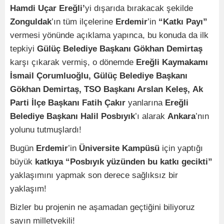
Hamdi Uçar Ereğli’
yi dışarıda bırakacak şekilde
Zonguldak
’ın tüm ilçelerine
Erdemir
’in
“Katkı Payı”
vermesi yönünde açıklama yapınca, bu konuda da ilk
tepkiyi
Gülüç Belediye Başkanı Gökhan Demirtaş
karşı çıkarak vermiş, o dönemde
Ereğli Kaymakamı
İsmail Çorumluoğlu, Gülüç Belediye Başkanı
Gökhan Demirtaş, TSO Başkanı Arslan Keleş,
Ak
Parti İlçe Başkanı Fatih Çakır
yanlarına
Ereğli
Belediye Başkanı Halil Posbıyık
’ı alarak
Ankara
’nın
yolunu tutmuşlardı!
Bugün
Erdemir
’in
Üniversite Kampüsü
için yaptığı
büyük
katkıya “Posbıyık yüzünden bu katkı gecikti”
yaklaşımını yapmak son derece sağlıksız bir
yaklaşım!
Bizler bu projenin ne aşamadan geçtiğini biliyoruz
sayın milletvekili!