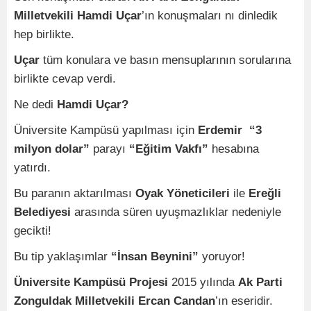
Milletvekili Hamdi Uçar
’ın konuşmaları nı dinledik
hep birlikte.
Uçar
tüm konulara ve basın mensuplarının sorularına
birlikte cevap verdi.
Ne dedi
Hamdi Uçar?
Üniversite Kampüsü yapılması için
Erdemir “3
milyon dolar”
parayı
“Eğitim Vakfı”
hesabına
yatırdı.
Bu paranın aktarılması
Oyak Yöneticileri
ile
Ereğli
Belediyesi
arasında süren uyuşmazlıklar nedeniyle
gecikti!
Bu tip yaklaşımlar
“İnsan Beynini”
yoruyor!
Üniversite Kampüsü Projesi
2015 yılında
Ak Parti
Zonguldak Milletvekili Ercan Candan
’ın eseridir.