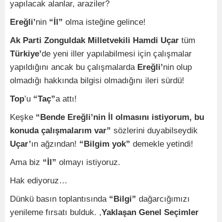
yapılacak alanlar, araziler?
Ereğli’
nin
“İl”
olma isteğine gelince!
Ak Parti Zonguldak Milletvekili Hamdi Uçar
tüm
Türkiye’
de yeni iller yapılabilmesi için çalışmalar
yapıldığını ancak bu çalışmalarda
Ereğli’
nin olup
olmadığı hakkında bilgisi olmadığını ileri sürdü!
Top
’u
“Taç”
a attı!
Keşke
“Bende Ereğli’nin İl olmasını istiyorum, bu
konuda çalışmalarım var”
sözlerini duyabilseydik
Uçar’
ın ağzından!
“Bilgim yok”
demekle yetindi!
Ama biz
“İl”
olmayı istiyoruz.
Hak ediyoruz…
Dünkü basın toplantısında
“Bilgi”
dağarcığımızı
yenileme fırsatı bulduk. ,
Yaklaşan Genel Seçimler