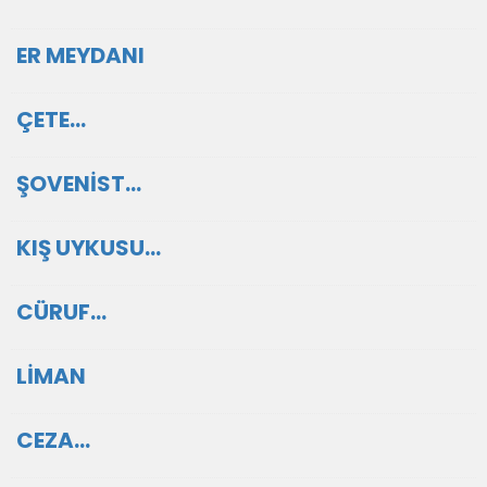
ER MEYDANI
ÇETE…
ŞOVENİST…
KIŞ UYKUSU…
CÜRUF…
LİMAN
CEZA…