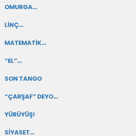
OMURGA…
LİNÇ…
MATEMATİK…
“EL”…
SON TANGO
“ÇARŞAF” DEYO…
YÜRÜYÜŞ!
SİYASET…