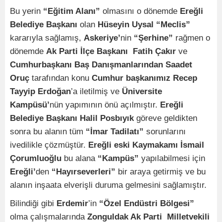
Bu yerin
“Eğitim Alanı”
olmasını o dönemde
Ereğli
Belediye Başkanı
olan
Hüseyin Uysal “Meclis”
kararıyla sağlamış,
Askeriye’
nin
“Şerhine”
rağmen o
dönemde
Ak Parti İlçe Başkanı Fatih Çakır
ve
Cumhurbaşkanı Baş Danışmanlarından Saadet
Oruç
tarafından konu
Cumhur başkanımız Recep
Tayyip Erdoğan
’a iletilmiş ve
Üniversite
Kampüsü’
nün yapımının önü açılmıştır.
Ereğli
Belediye Başkanı Halil Posbıyık
göreve geldikten
sonra bu alanın tüm
“İmar Tadilatı”
sorunlarını
ivedilikle çözmüştür.
Ereğli eski Kaymakamı İsmail
Çorumluoğlu
bu alana
“Kampüs”
yapılabilmesi için
Ereğli’
den
“Hayırseverleri”
bir araya getirmiş ve bu
alanın inşaata elverişli duruma gelmesini sağlamıştır.
Bilindiği gibi
Erdemir
’in
“Özel Endüstri Bölgesi”
olma çalışmalarında
Zonguldak Ak Parti Milletvekili