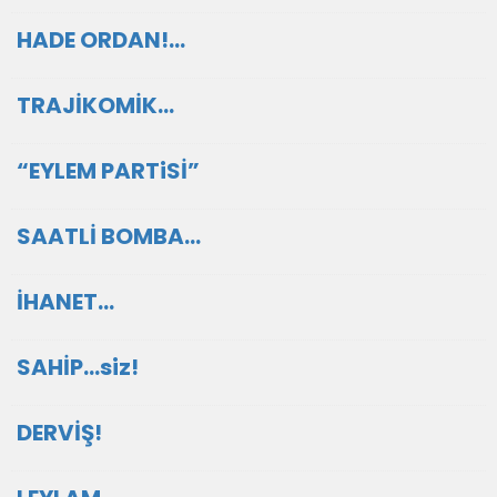
HADE ORDAN!…
TRAJİKOMİK…
“EYLEM PARTiSİ”
SAATLİ BOMBA…
İHANET…
SAHİP…siz!
DERVİŞ!