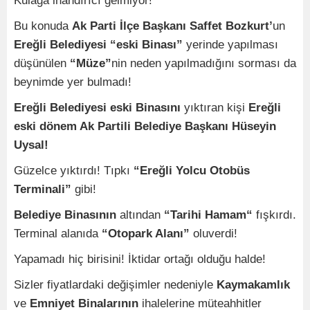
Kulağa inandırıcı gelmiyor!
Bu konuda
Ak Parti İlçe Başkanı Saffet Bozkurt’
un
Ereğli Belediyesi “eski Binası”
yerinde yapılması
düşünülen
“Müze”
nin neden yapılmadığını sorması da
beynimde yer bulmadı!
Ereğli Belediyesi eski Binasını
yıktıran kişi
Ereğli
eski dönem Ak Partili Belediye Başkanı Hüseyin
Uysal!
Güzelce yıktırdı! Tıpkı
“Ereğli Yolcu Otobüs
Terminali”
gibi!
Belediye Binasının
altından
“Tarihi Hamam“
fışkırdı.
Terminal alanıda
“Otopark Alanı”
oluverdi!
Yapamadı hiç birisini! İktidar ortağı olduğu halde!
Sizler fiyatlardaki değişimler nedeniyle
Kaymakamlık
ve
Emniyet Binalarının
ihalelerine müteahhitler