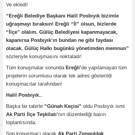
Ve ekledi!
“Ereğli Belediye Başkanı Halil Posbıyık bizimle
uğraşmayı bıraksın! Ereğli “İl” olsun, bizlerde
“İlçe” olalım. Gülüç Belediyesi kapanmayacak,
kapanırsa Posbıyık’ın bundan ne gibi faydası
olacak. Gülüç Halkı bugünkü yönetimden memnun”
sözleriyle konuşmasını noktaladı!
Tüm konuşmalar sonunda
Ereğli’
de yapılamayan tüm
projelerin sorumlusu olarak tek adres gösterildi
konuşmacılar tarafından!
Halil Posbıyık..
Başka bir tabirle
“Günah Keçisi”
oldu Posbıyık ismi
Ak Parti İlçe Teşkilatı’
nın düzenlediği basın
toplantısında.
Son konuşmacı olarak
Ak Parti Zonguldak