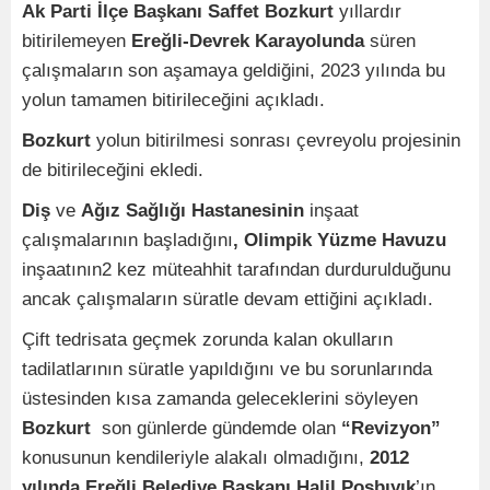
Ak Parti İlçe Başkanı Saffet Bozkurt
yıllardır
bitirilemeyen
Ereğli-Devrek Karayolunda
süren
çalışmaların son aşamaya geldiğini, 2023 yılında bu
yolun tamamen bitirileceğini açıkladı.
Bozkurt
yolun bitirilmesi sonrası çevreyolu projesinin
de bitirileceğini ekledi.
Diş
ve
Ağız Sağlığı Hastanesinin
inşaat
çalışmalarının başladığını
, Olimpik Yüzme Havuzu
inşaatının2 kez müteahhit tarafından durdurulduğunu
ancak çalışmaların süratle devam ettiğini açıkladı.
Çift tedrisata geçmek zorunda kalan okulların
tadilatlarının süratle yapıldığını ve bu sorunlarında
üstesinden kısa zamanda geleceklerini söyleyen
Bozkurt
son günlerde gündemde olan
“Revizyon”
konusunun kendileriyle alakalı olmadığını,
2012
yılında Ereğli Belediye Başkanı Halil Posbıyık
’ın