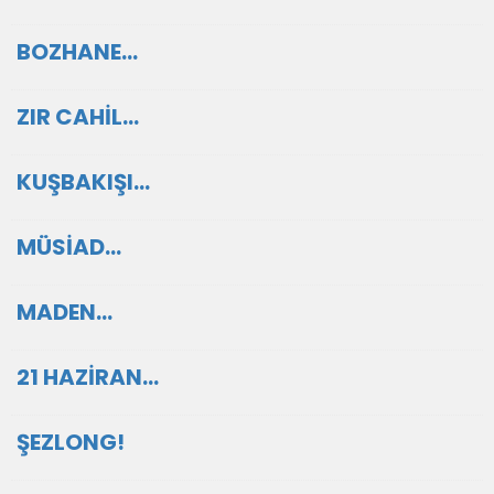
BOZHANE…
ZIR CAHİL…
KUŞBAKIŞI…
MÜSİAD…
MADEN…
21 HAZİRAN…
ŞEZLONG!