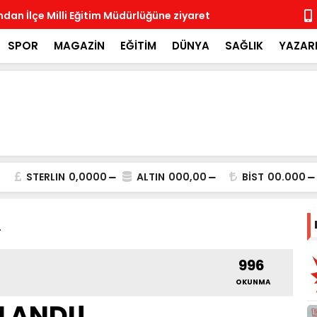
ndan İlçe Milli Eğitim Müdürlüğüne ziyaret
Rotary Böl
Rotary Kulü
SPOR
MAGAZİN
EĞİTİM
DÜNYA
SAĞLIK
YAZAR
STERLIN
0,0000
ALTIN
000,00
BİST
00.000
.
996
OKUNMA
LANDI!..