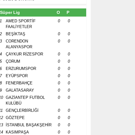
Süper Lig
O
P
1
AMED SPORTİF
0
0
FAALİYETLER
2
BEŞİKTAŞ
0
0
3
CORENDON
0
0
ALANYASPOR
4
ÇAYKUR RİZESPOR
0
0
5
ÇORUM
0
0
6
ERZURUMSPOR
0
0
7
EYÜPSPOR
0
0
8
FENERBAHÇE
0
0
9
GALATASARAY
0
0
10
GAZİANTEP FUTBOL
0
0
KULÜBÜ
11
GENÇLERBİRLİĞİ
0
0
12
GÖZTEPE
0
0
13
İSTANBUL BAŞAKŞEHİR
0
0
14
KASIMPAŞA
0
0