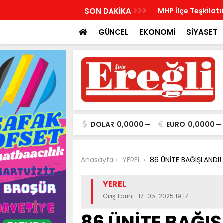
İlçe Kurucu Başkanlarını açıkladı
SON DAKİKA
MHP İlçe Teşkilatı
GÜNCEL
EKONOMİ
SİYASET
DOLAR
0,0000
EURO
0,0000
Anasayfa
YEREL
86 ÜNİTE BAĞIŞLANDI!.
YEREL
Giriş Tarihi : 17-05-2025 19:17
86 ÜNİTE BAĞIŞ