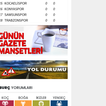
15
KOCAELİSPOR
0
0
16
KONYASPOR
0
0
17
SAMSUNSPOR
0
0
18
TRABZONSPOR
0
0
BURÇ
YORUMLARI
KOÇ
BOĞA
İKİZLER
YENGEÇ