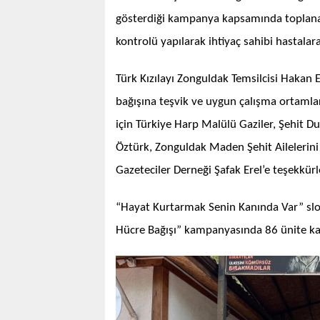
gösterdiği kampanya kapsamında toplanan k
kontrolü yapılarak ihtiyaç sahibi hastala
Türk Kızılayı Zonguldak Temsilcisi Hakan
bağışına teşvik ve uygun çalışma ortaml
için Türkiye Harp Malülü Gaziler, Şehit D
Öztürk, Zonguldak Maden Şehit Ailelerini 
Gazeteciler Derneği Şafak Erel’e teşekkürl
“Hayat Kurtarmak Senin Kanında Var” slog
Hücre Bağışı” kampanyasında 86 ünite ka