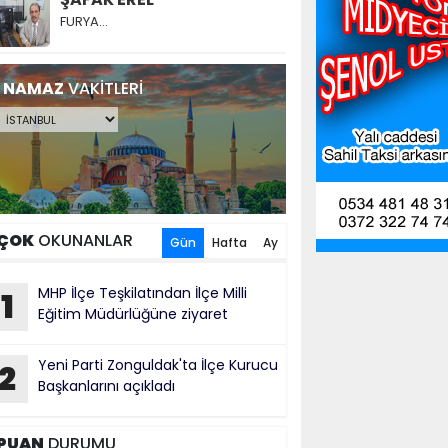
FURYA…
NAMAZ
VAKİTLERİ
ÇOK
OKUNANLAR
Gün
Hafta
Ay
MHP İlçe Teşkilatından İlçe Milli
1
Eğitim Müdürlüğüne ziyaret
Yeni Parti Zonguldak'ta İlçe Kurucu
2
Başkanlarını açıkladı
PUAN
DURUMU