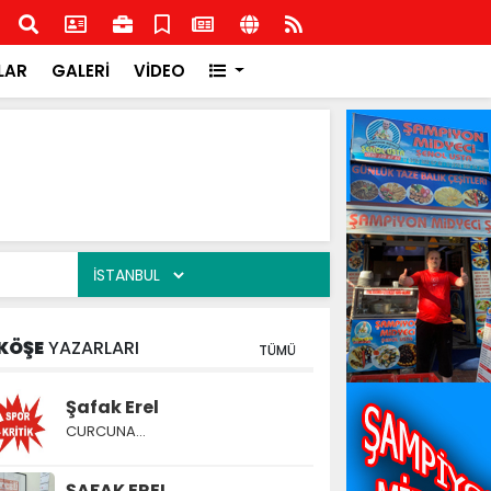
ge Federasyon Başkanı Orhan Uludağ'dan Kdz.Ereğli
Hasb
bü'ne ziyaret
LAR
GALERİ
VİDEO
KÖŞE
YAZARLARI
TÜMÜ
Şafak Erel
CURCUNA…
ŞAFAK EREL