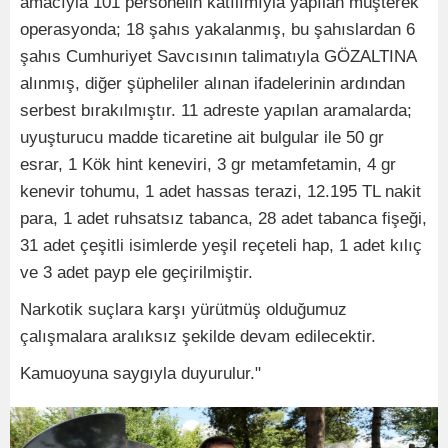
amacıyla 101 personelin katılımıyla yapılan müşterek
operasyonda; 18 şahıs yakalanmış, bu şahıslardan 6
şahıs Cumhuriyet Savcısının talimatıyla GÖZALTINA
alınmış, diğer şüpheliler alınan ifadelerinin ardından
serbest bırakılmıştır. 11 adreste yapılan aramalarda;
uyuşturucu madde ticaretine ait bulgular ile 50 gr
esrar, 1 Kök hint keneviri, 3 gr metamfetamin, 4 gr
kenevir tohumu, 1 adet hassas terazi, 12.195 TL nakit
para, 1 adet ruhsatsız tabanca, 28 adet tabanca fişeği,
31 adet çeşitli isimlerde yeşil reçeteli hap, 1 adet kılıç
ve 3 adet payp ele geçirilmiştir.
Narkotik suçlara karşı yürütmüş olduğumuz
çalışmalara aralıksız şekilde devam edilecektir.
Kamuoyuna saygıyla duyurulur."