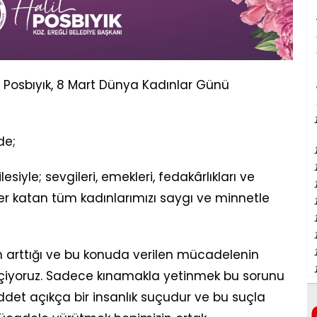
il Posbıyık, 8 Mart Dünya Kadınlar Günü
de;
siyle; sevgileri, emekleri, fedakârlıkları ve
r katan tüm kadınlarımızı saygı ve minnetle
in arttığı ve bu konuda verilen mücadelenin
eçiyoruz. Sadece kınamakla yetinmek bu sorunu
det açıkça bir insanlık suçudur ve bu suçla