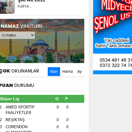
FURYA…
NAMAZ
VAKİTLERİ
ÇOK
OKUNANLAR
Gün
Hafta
Ay
PUAN
DURUMU
Süper Lig
O
P
1
AMED SPORTİF
0
0
FAALİYETLER
2
BEŞİKTAŞ
0
0
3
CORENDON
0
0