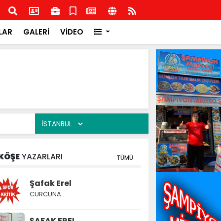
şkilatından İlçe Milli Eğitim Müdürlüğüne ziyaret
Rota
Rota
LAR
GALERİ
VİDEO
KÖŞE
YAZARLARI
TÜMÜ
Şafak Erel
CURCUNA…
ŞAFAK EREL