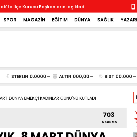
ak'ta İlçe Kurucu Başkanlarını açıkladı
MHP İlçe Te
SPOR
MAGAZİN
EĞİTİM
DÜNYA
SAĞLIK
YAZAR
STERLIN
0,0000
ALTIN
000,00
BİST
00.000
MART DÜNYA EMEKÇİ KADINLAR GÜNÜ'NÜ KUTLADI
703
OKUNMA
IK, 8 MART DÜNYA