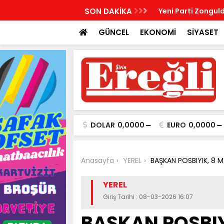
R, KABRİ BAŞINDA ANILDI
SON DAKİKA
Yeni Parti Zonguld
GÜNCEL
EKONOMİ
SİYASET
DOLAR
0,0000
EURO
0,0000
Anasayfa
YEREL
BAŞKAN POSBIYIK, 8 
YEREL
Giriş Tarihi : 08-03-2026 16:07
BAŞKAN POSBIY