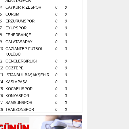
ALANYASPOR
4
ÇAYKUR RİZESPOR
0
0
5
ÇORUM
0
0
6
ERZURUMSPOR
0
0
7
EYÜPSPOR
0
0
8
FENERBAHÇE
0
0
9
GALATASARAY
0
0
10
GAZİANTEP FUTBOL
0
0
KULÜBÜ
11
GENÇLERBİRLİĞİ
0
0
12
GÖZTEPE
0
0
13
İSTANBUL BAŞAKŞEHİR
0
0
14
KASIMPAŞA
0
0
15
KOCAELİSPOR
0
0
16
KONYASPOR
0
0
17
SAMSUNSPOR
0
0
18
TRABZONSPOR
0
0