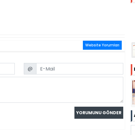
Website Yorumları
Email
@