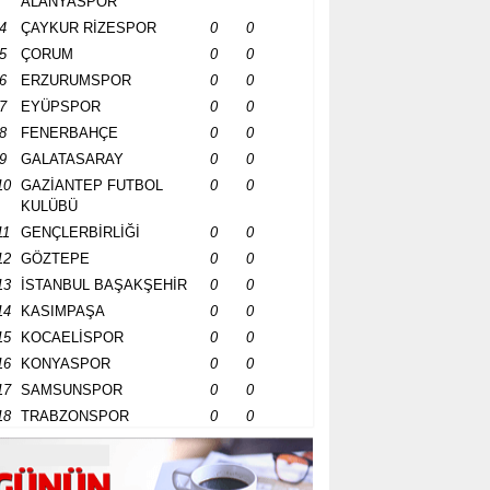
ALANYASPOR
4
ÇAYKUR RİZESPOR
0
0
5
ÇORUM
0
0
6
ERZURUMSPOR
0
0
7
EYÜPSPOR
0
0
8
FENERBAHÇE
0
0
9
GALATASARAY
0
0
10
GAZİANTEP FUTBOL
0
0
KULÜBÜ
11
GENÇLERBİRLİĞİ
0
0
12
GÖZTEPE
0
0
13
İSTANBUL BAŞAKŞEHİR
0
0
14
KASIMPAŞA
0
0
15
KOCAELİSPOR
0
0
16
KONYASPOR
0
0
17
SAMSUNSPOR
0
0
18
TRABZONSPOR
0
0