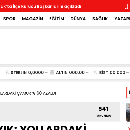
ak'ta İlçe Kurucu Başkanlarını açıkladı
MHP İlçe Te
SPOR
MAGAZİN
EĞİTİM
DÜNYA
SAĞLIK
YAZAR
STERLIN
0,0000
ALTIN
000,00
BİST
00.000
LLARDAKİ ÇAMUR % 60 AZALDI
541
OKUNMA
IK: YOLLARDAKİ