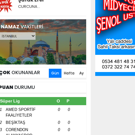
CURCUNA…
NAMAZ
VAKİTLERİ
ÇOK
OKUNANLAR
Gün
Hafta
Ay
PUAN
DURUMU
Süper Lig
O
P
1
AMED SPORTİF
0
0
FAALİYETLER
2
BEŞİKTAŞ
0
0
3
CORENDON
0
0