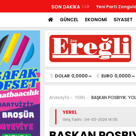
R, KABRİ BAŞINDA ANILDI
SON DAKİKA
Yeni Parti Zonguld
GÜNCEL
EKONOMİ
SİYASET
DOLAR
0,0000
EURO
0,0000
Anasayfa
YEREL
BAŞKAN POSBIYIK: YO
YEREL
Giriş Tarihi : 04-03-2026 14:05
BAŞKAN POSBIY