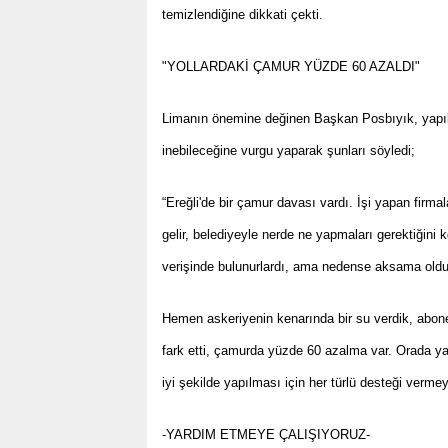
temizlendiğine dikkati çekti.
"YOLLARDAKİ ÇAMUR YÜZDE 60 AZALDI"
Limanın önemine değinen Başkan Posbıyık, yapıl
inebileceğine vurgu yaparak şunları söyledi;
“Ereğli'de bir çamur davası vardı. İşi yapan firma
gelir, belediyeyle nerde ne yapmaları gerektiğini 
verişinde bulunurlardı, ama nedense aksama oldu.
Hemen askeriyenin kenarında bir su verdik, abone 
fark etti, çamurda yüzde 60 azalma var. Orada ya
iyi şekilde yapılması için her türlü desteği ver
-YARDIM ETMEYE ÇALIŞIYORUZ-