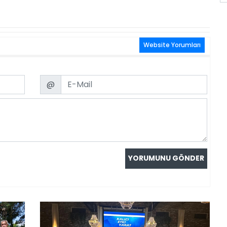
Website Yorumları
Email
@