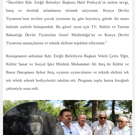
“Öncelikle Kdz. Ereğli Belediye Başkanı Halil Posbıyık’ın sizlere sevgi,
barış ve dostluk selamlarını iletmek istiyorum. Konya Devlet
Tiyatrosu’nun sevilen çocuk oyununu üç gün boyunca, günde iki seans
halinde sizlerle buluşturduk. Bu güzel oyun için T.C. Kültür ve Turizm
Bakanlığı Devlet Tiyatroları Genel Müdürlüğü’ne ve Konya Devlet
Tiyatrosu sanatçılarına ve teknik ekibine teşekkür ediyorum.”
Konuşmanın ardından Kdz. Ereğli Belediyesi Başkan Vekili Çetin Yiğit,
Kültür Sanat ve Sosyal İşler Müdürü Muhammet Ali Ateş ile Kültür ve
Basın Danışmanı Aykut Ateş, oyunun oyuncularını ve teknik ekibini tek
tek tebrik ederek hediyelerini takdim etti. Program, toplu hatıra fotoğrafı
çekimiyle sona erdi.