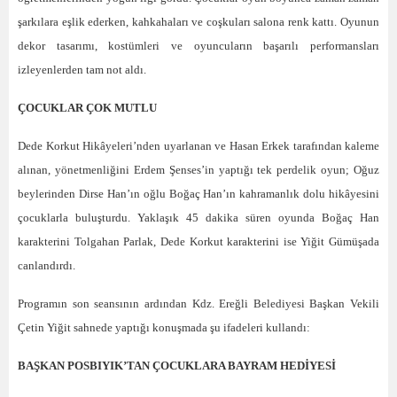
şarkılara eşlik ederken, kahkahaları ve coşkuları salona renk kattı. Oyunun
dekor tasarımı, kostümleri ve oyuncuların başarılı performansları
izleyenlerden tam not aldı.
ÇOCUKLAR ÇOK MUTLU
Dede Korkut Hikâyeleri’nden uyarlanan ve Hasan Erkek tarafından kaleme
alınan, yönetmenliğini Erdem Şenses’in yaptığı tek perdelik oyun; Oğuz
beylerinden Dirse Han’ın oğlu Boğaç Han’ın kahramanlık dolu hikâyesini
çocuklarla buluşturdu. Yaklaşık 45 dakika süren oyunda Boğaç Han
karakterini Tolgahan Parlak, Dede Korkut karakterini ise Yiğit Gümüşada
canlandırdı.
Programın son seansının ardından Kdz. Ereğli Belediyesi Başkan Vekili
Çetin Yiğit sahnede yaptığı konuşmada şu ifadeleri kullandı:
BAŞKAN POSBIYIK’TAN ÇOCUKLARA BAYRAM HEDİYESİ