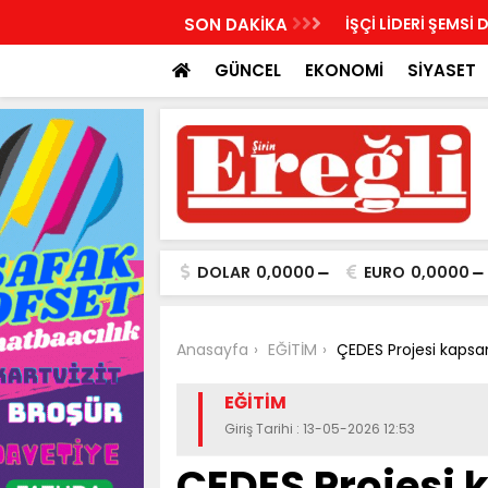
LDİRİ: “SEÇİLMİŞ YÖNETİMİN İRADESİ KAPALI
SON DAKİKA
İŞÇİ LİDERİ ŞEMSİ 
YILDI”
GÜNCEL
EKONOMİ
SİYASET
DOLAR
0,0000
EURO
0,0000
Anasayfa
EĞİTİM
ÇEDES Projesi kapsam
EĞİTİM
Giriş Tarihi : 13-05-2026 12:53
ÇEDES Projesi 