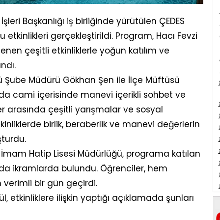
t İşleri Başkanlığı iş birliğinde yürütülen ÇEDES
etkinlikleri gerçekleştirildi. Program, Hacı Fevzi
n çeşitli etkinliklerle yoğun katılım ve
ndı.
lüğü Şube Müdürü Gökhan Şen ile İlçe Müftüsü
a cami içerisinde manevi içerikli sohbet ve
ler arasında çeşitli yarışmalar ve sosyal
etkinliklerde birlik, beraberlik ve manevi değerlerin
turdu.
lu İmam Hatip Lisesi Müdürlüğü, programa katılan
da ikramlarda bulundu. Öğrenciler, hem
erimli bir gün geçirdi.
l, etkinliklere ilişkin yaptığı açıklamada şunları