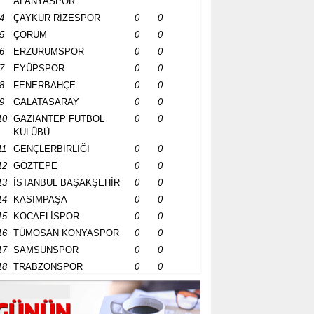
ALANYASPOR
4
ÇAYKUR RİZESPOR
0
0
5
ÇORUM
0
0
6
ERZURUMSPOR
0
0
7
EYÜPSPOR
0
0
8
FENERBAHÇE
0
0
9
GALATASARAY
0
0
10
GAZİANTEP FUTBOL
0
0
KULÜBÜ
11
GENÇLERBİRLİĞİ
0
0
12
GÖZTEPE
0
0
13
İSTANBUL BAŞAKŞEHİR
0
0
14
KASIMPAŞA
0
0
15
KOCAELİSPOR
0
0
16
TÜMOSAN KONYASPOR
0
0
17
SAMSUNSPOR
0
0
18
TRABZONSPOR
0
0