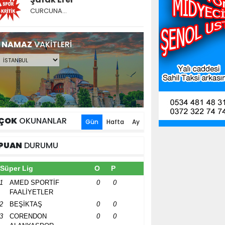
CURCUNA…
NAMAZ
VAKİTLERİ
ÇOK
OKUNANLAR
Gün
Hafta
Ay
PUAN
DURUMU
Süper Lig
O
P
1
AMED SPORTİF
0
0
FAALİYETLER
2
BEŞİKTAŞ
0
0
3
CORENDON
0
0