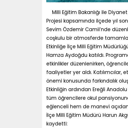
Milli Eğitim Bakanlığı ile Diyane
Projesi kapsamında ilçede yıl sonu 
Sevim Özdemir Camii’nde düzenlene
coşkulu bir atmosferde tamamla
Etkinliğe İlçe Milli Eğitim Müdür
Hamza Aydoğdu katıldı. Programd
etkinlikler düzenlenirken, öğrenci
faaliyetler yer aldı. Katılımcılar, 
önemi konusunda farkındalık oluş
Etkinliğin ardından Ereğli Anado
tüm öğrencilere okul pansiyonun
eğlenceli hem de manevi açıdan v
İlçe Milli Eğitim Müdürü Harun Akgü
kaydetti: