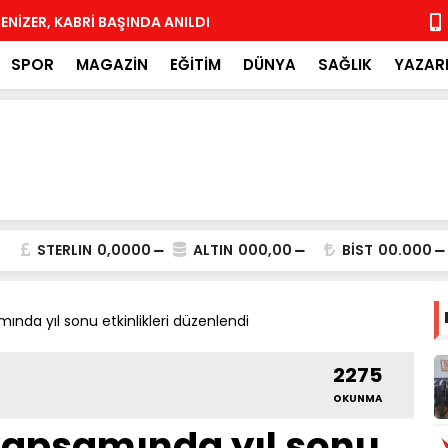
DENİZER, KABRİ BAŞINDA ANILDI
Yeni Parti 
SPOR
MAGAZİN
EĞİTİM
DÜNYA
SAĞLIK
YAZAR
STERLIN
0,0000
ALTIN
000,00
BİST
00.000
ında yıl sonu etkinlikleri düzenlendi
2275
OKUNMA
kapsamında yıl sonu