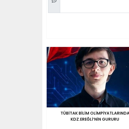
TÜBİTAK BİLİM OLİMPİYATLARIND
KDZ.EREĞLİ’NİN GURURU