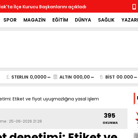
ak'ta İlçe Kurucu Başkanlarını açıkladı
MHP İlçe Te
SPOR
MAGAZİN
EĞİTİM
DÜNYA
SAĞLIK
YAZAR
STERLIN
0,0000
ALTIN
000,00
BİST
00.000
imi: Etiket ve fiyat uyuşmazlığına yasal işlem
395
eme : 25-06-2026 21:28
OKUNMA
 denetimi: Etiket ve