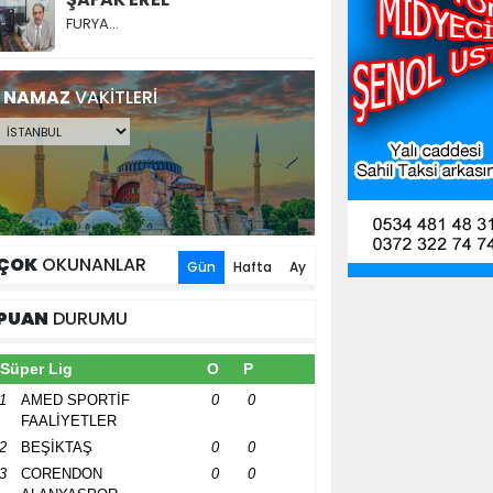
FURYA…
NAMAZ
VAKİTLERİ
ÇOK
OKUNANLAR
Gün
Hafta
Ay
PUAN
DURUMU
Süper Lig
O
P
1
AMED SPORTİF
0
0
FAALİYETLER
2
BEŞİKTAŞ
0
0
3
CORENDON
0
0