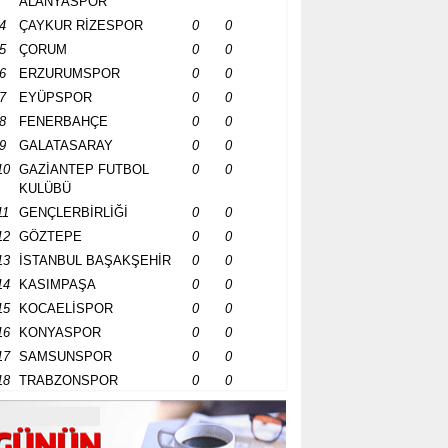
ALANYASPOR
4
ÇAYKUR RİZESPOR
0
0
5
ÇORUM
0
0
6
ERZURUMSPOR
0
0
7
EYÜPSPOR
0
0
8
FENERBAHÇE
0
0
9
GALATASARAY
0
0
10
GAZİANTEP FUTBOL
0
0
KULÜBÜ
11
GENÇLERBİRLİĞİ
0
0
12
GÖZTEPE
0
0
13
İSTANBUL BAŞAKŞEHİR
0
0
14
KASIMPAŞA
0
0
15
KOCAELİSPOR
0
0
16
KONYASPOR
0
0
17
SAMSUNSPOR
0
0
18
TRABZONSPOR
0
0