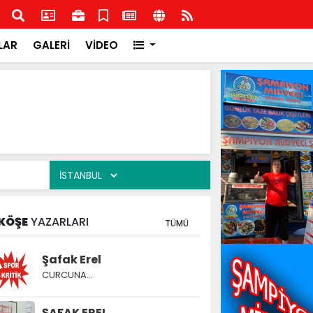
şkilatından İlçe Milli Eğitim Müdürlüğüne ziyaret
Rota
Rota
LAR
GALERİ
VİDEO
KÖŞE
YAZARLARI
TÜMÜ
Şafak Erel
CURCUNA…
ŞAFAK EREL