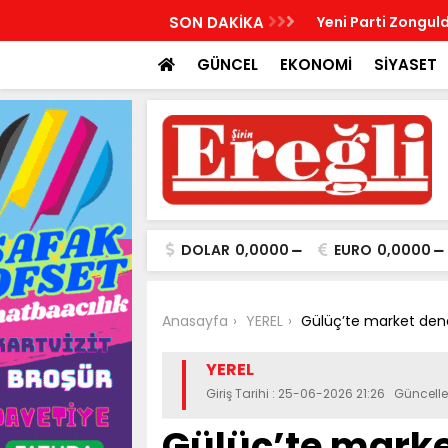
R, KABRİ BAŞINDA ANILDI
SON DAKİKA
Yeni Parti Zonguld
GÜNCEL
EKONOMİ
SİYASET
DOLAR
0,0000
EURO
0,0000
Anasayfa
YEREL
Gülüç’te market denet
YEREL
Giriş Tarihi : 25-06-2026 21:26 Güncell
Gülüç’te market