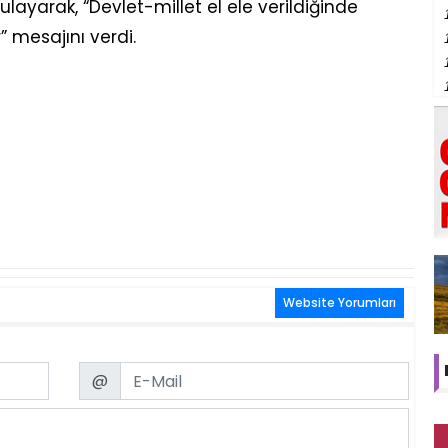
layarak, “Devlet-millet el ele verildiğinde
 mesajını verdi.
Website Yorumları
Email
@