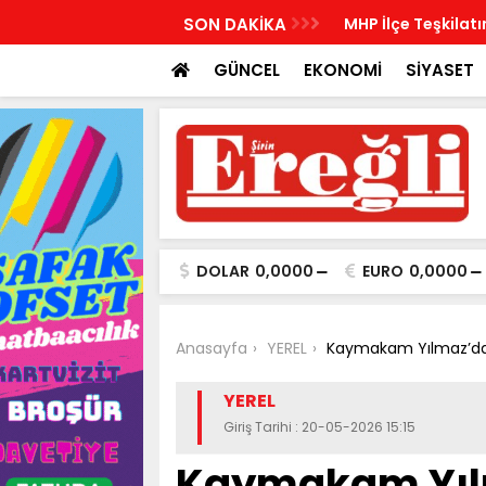
İlçe Kurucu Başkanlarını açıkladı
SON DAKİKA
MHP İlçe Teşkilatı
GÜNCEL
EKONOMİ
SİYASET
DOLAR
0,0000
EURO
0,0000
Anasayfa
YEREL
Kaymakam Yılmaz’dan
YEREL
Giriş Tarihi : 20-05-2026 15:15
Kaymakam Yıl