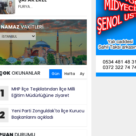
FURYA…
NAMAZ
VAKİTLERİ
ÇOK
OKUNANLAR
Gün
Hafta
Ay
MHP İlçe Teşkilatından İlçe Milli
1
Eğitim Müdürlüğüne ziyaret
Yeni Parti Zonguldak'ta İlçe Kurucu
2
Başkanlarını açıkladı
PUAN
DURUMU