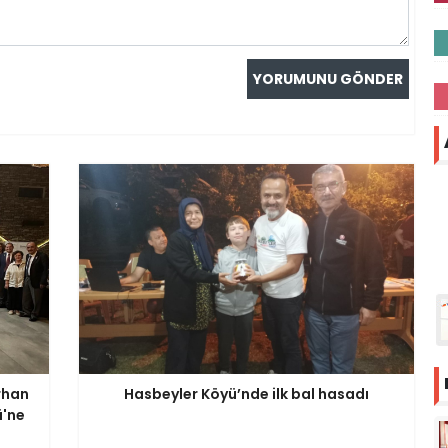
rhan
Hasbeyler Köyü’nde ilk bal hasadı
ü'ne