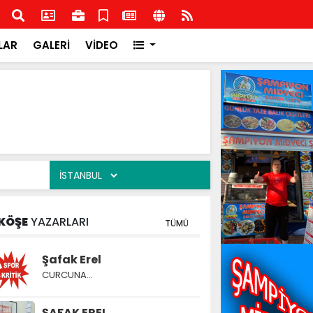
ge Federasyon Başkanı Orhan Uludağ'dan Kdz.Ereğli
Hasb
bü'ne ziyaret
LAR
GALERİ
VİDEO
KÖŞE
YAZARLARI
TÜMÜ
Şafak Erel
CURCUNA…
ŞAFAK EREL