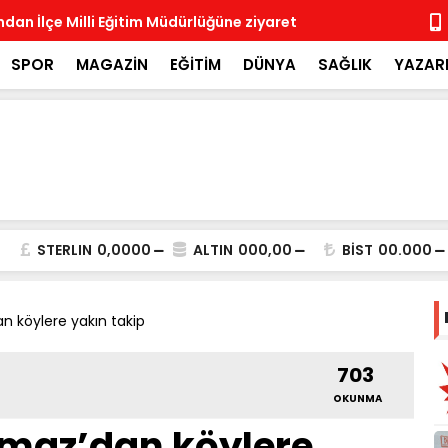
ndan İlçe Milli Eğitim Müdürlüğüne ziyaret
Rotary Böl
Rotary Kulü
SPOR
MAGAZİN
EĞİTİM
DÜNYA
SAĞLIK
YAZAR
STERLIN
0,0000
ALTIN
000,00
BİST
00.000
 köylere yakın takip
703
OKUNMA
maz’dan köylere