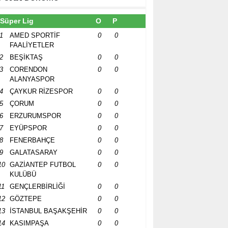
Süper Lig
O
P
1
AMED SPORTİF
0
0
FAALİYETLER
2
BEŞİKTAŞ
0
0
3
CORENDON
0
0
ALANYASPOR
4
ÇAYKUR RİZESPOR
0
0
5
ÇORUM
0
0
6
ERZURUMSPOR
0
0
7
EYÜPSPOR
0
0
8
FENERBAHÇE
0
0
9
GALATASARAY
0
0
10
GAZİANTEP FUTBOL
0
0
KULÜBÜ
11
GENÇLERBİRLİĞİ
0
0
12
GÖZTEPE
0
0
13
İSTANBUL BAŞAKŞEHİR
0
0
14
KASIMPAŞA
0
0