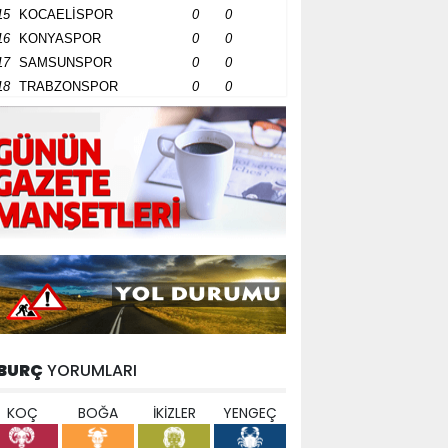
15
KOCAELİSPOR
0
0
16
KONYASPOR
0
0
17
SAMSUNSPOR
0
0
18
TRABZONSPOR
0
0
BURÇ
YORUMLARI
KOÇ
BOĞA
İKİZLER
YENGEÇ