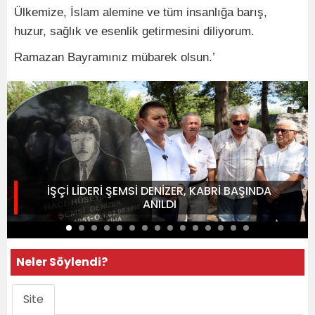
Ülkemize, İslam alemine ve tüm insanlığa barış,
huzur, sağlık ve esenlik getirmesini diliyorum.
Ramazan Bayramınız mübarek olsun.’
İŞÇİ LİDERİ ŞEMSİ DENİZER, KABRİ BAŞINDA
ANILDI
Neler Söylendi?
Site