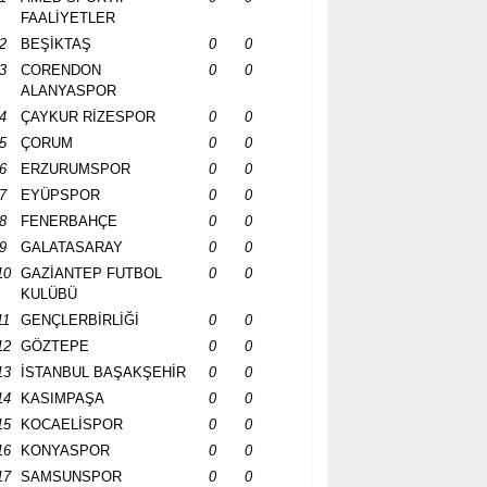
FAALİYETLER
2
BEŞİKTAŞ
0
0
3
CORENDON
0
0
ALANYASPOR
4
ÇAYKUR RİZESPOR
0
0
5
ÇORUM
0
0
6
ERZURUMSPOR
0
0
7
EYÜPSPOR
0
0
8
FENERBAHÇE
0
0
9
GALATASARAY
0
0
10
GAZİANTEP FUTBOL
0
0
KULÜBÜ
11
GENÇLERBİRLİĞİ
0
0
12
GÖZTEPE
0
0
13
İSTANBUL BAŞAKŞEHİR
0
0
14
KASIMPAŞA
0
0
15
KOCAELİSPOR
0
0
16
KONYASPOR
0
0
17
SAMSUNSPOR
0
0