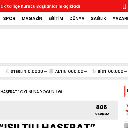
ak'ta İlçe Kurucu Başkanlarını açıkladı
MHP İlçe Te
SPOR
MAGAZİN
EĞİTİM
DÜNYA
SAĞLIK
YAZAR
STERLIN
0,0000
ALTIN
000,00
BİST
00.000
ILI HAŞERAT” OYUNUNA YOĞUN İLGİ
806
OKUNMA
“IŞILTILI HAŞERAT”