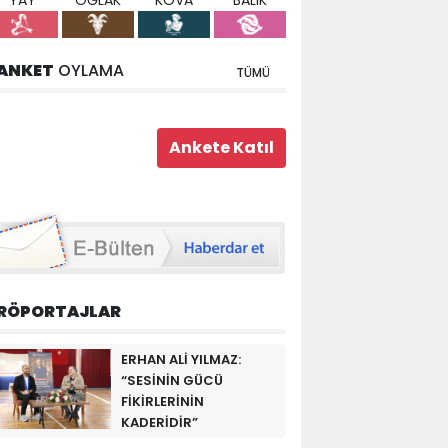
YAY
OĞLAK
KOVA
BALIK
ANKET
OYLAMA
TÜMÜ
RÖPORTAJLAR
ERHAN ALİ YILMAZ:
“SESİNİN GÜCÜ
FİKİRLERİNİN
KADERİDİR”