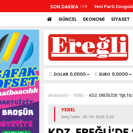
R, KABRİ BAŞINDA ANILDI
SON DAKİKA
Yeni Parti Zonguld
GÜNCEL
EKONOMİ
SİYASET
DOLAR
0,0000
EURO
0,0000
Anasayfa
YEREL
KDZ. EREĞLİ’DE “IŞILT
YEREL
Giriş Tarihi : 28-03-2026 12:20
KDZ. EREĞLİ’DE 