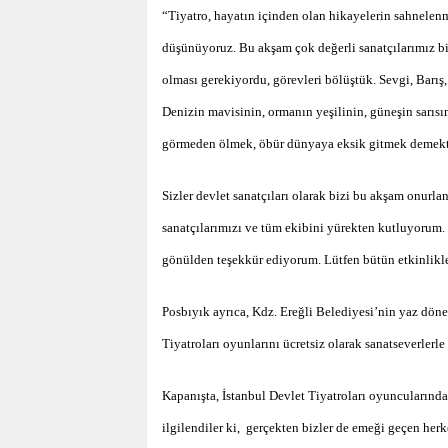
“Tiyatro, hayatın içinden olan hikayelerin sahnelenm
düşünüyoruz. Bu akşam çok değerli sanatçılarımız bi
olması gerekiyordu, görevleri bölüştük. Sevgi, Barış,
Denizin mavisinin, ormanın yeşilinin, güneşin sarısın
görmeden ölmek, öbür dünyaya eksik gitmek demektir
Sizler devlet sanatçıları olarak bizi bu akşam onurl
sanatçılarımızı ve tüm ekibini yürekten kutluyorum. 
gönülden teşekkür ediyorum. Lütfen bütün etkinlikle
Posbıyık ayrıca, Kdz. Ereğli Belediyesi’nin yaz dön
Tiyatroları oyunlarını ücretsiz olarak sanatseverlerl
Kapanışta, İstanbul Devlet Tiyatroları oyuncularında
ilgilendiler ki, gerçekten bizler de emeği geçen herk