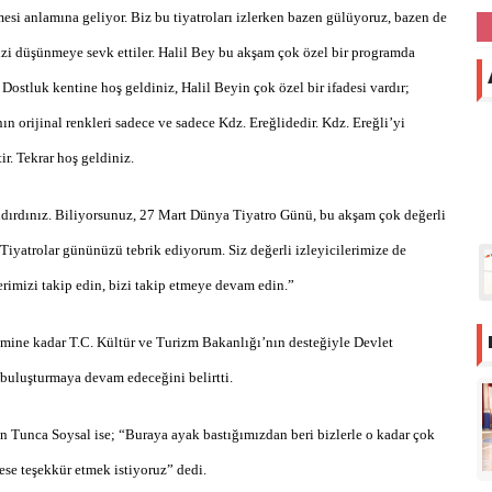
esi anlamına geliyor. Biz bu tiyatroları izlerken bazen gülüyoruz, bazen de
zi düşünmeye sevk ettiler. Halil Bey bu akşam çok özel bir programda
 Dostluk kentine hoş geldiniz, Halil Beyin çok özel bir ifadesi vardır;
ın orijinal renkleri sadece ve sadece Kdz. Ereğlidedir. Kdz. Ereğli’yi
. Tekrar hoş geldiniz.
andırdınız. Biliyorsunuz, 27 Mart Dünya Tiyatro Günü, bu akşam çok değerli
Tiyatrolar gününüzü tebrik ediyorum. Siz değerli izleyicilerimize de
rimizi takip edin, bizi takip etmeye devam edin.”
emine kadar T.C. Kültür ve Turizm Bakanlığı’nın desteğiyle Devlet
e buluşturmaya devam edeceğini belirtti.
n Tunca Soysal ise; “Buraya ayak bastığımızdan beri bizlerle o kadar çok
ese teşekkür etmek istiyoruz” dedi.