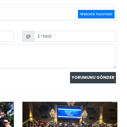
Website Yorumları
Email
@