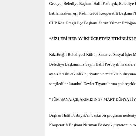
Geceye; Belediye Başkanı Halil Posbıyık, Belediye
katılamazken, eşi Kadın Gücü Kooperatifi Başkanı N
CHP Kdz. Ereğli İlçe Başkanı Zerrin Yılmaz Erdoğan
“SİZLERİ HER AY İKİ ÜCRETSİZ ETKİNLİK
Kdz.Ereğli Belediyesi Kültür, Sanat ve Sosyal İşl
Belediye Başkanımız Sayın Halil Posbıyık’ın sizlere 
ay sizleri iki etkinlikle; tiyatro ve müzikle buluş
sergilediler. İstanbul Devlet Tiyatrolarına çok teşek
“TÜM SANATÇILARIMIZIN 27 MART DÜNYA Tİ
Başkan Halil Posbıyık’ın başka bir programı nedeniy
Kooperatifi Başkanı Neriman Posbıyık, tiyatronun to