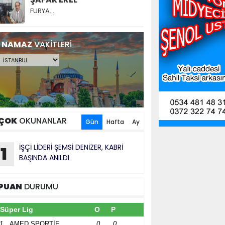
FURYA…
NAMAZ
VAKİTLERİ
ÇOK
OKUNANLAR
Gün
Hafta
Ay
İŞÇİ LİDERİ ŞEMSİ DENİZER, KABRİ
1
BAŞINDA ANILDI
PUAN
DURUMU
Süper Lig
O
P
1
AMED SPORTİF
0
0