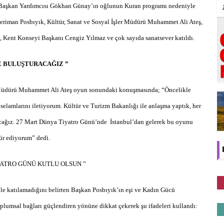
 Başkan Yardımcısı Gökhan Günay’ın oğlunun Kuran programı nedeniyle
eriman Posbıyık, Kültür, Sanat ve Sosyal İşler Müdürü Muhammet Ali Ateş,
, Kent Konseyi Başkanı Cengiz Yılmaz ve çok sayıda sanatsever katıldı.
LE BULUŞTURACAĞIZ ”
er Müdürü Muhammet Ali Ateş oyun sonundaki konuşmasında; “Öncelikle
selamlarını iletiyorum. Kültür ve Turizm Bakanlığı ile anlaşma yaptık, her
turacağız. 27 Mart Dünya Tiyatro Günü’nde İstanbul’dan gelerek bu oyunu
kür ediyorum” dedi.
YATRO GÜNÜ KUTLU OLSUN ”
le katılamadığını belirten Başkan Posbıyık’ın eşi ve Kadın Gücü
plumsal bağları güçlendiren yönüne dikkat çekerek şu ifadeleri kullandı: