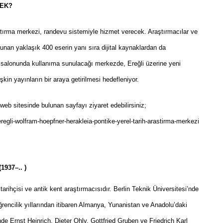
CEK?
tırma merkezi, randevu sistemiyle hizmet verecek. Araştırmacılar ve
lunan yaklaşık 400 eserin yanı sıra dijital kaynaklardan da
 salonunda kullanıma sunulacağı merkezde, Ereğli üzerine yeni
işkin yayınların bir araya getirilmesi hedefleniyor.
l web sitesinde bulunan sayfayı ziyaret edebilirsiniz;
regli-wolfram-hoepfner-herakleia-pontike-yerel-tarih-arastirma-merkezi
937–.. )
rihçisi ve antik kent araştırmacısıdır. Berlin Teknik Üniversitesi’nde
 öğrencilik yıllarından itibaren Almanya, Yunanistan ve Anadolu’daki
inde Ernst Heinrich, Dieter Ohly, Gottfried Gruben ve Friedrich Karl