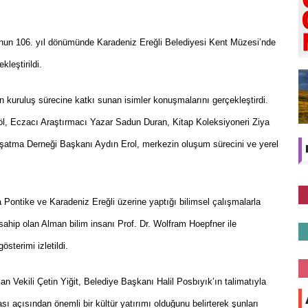
unun 106. yıl dönümünde Karadeniz Ereğli Belediyesi Kent Müzesi’nde
kleştirildi.
n kuruluş sürecine katkı sunan isimler konuşmalarını gerçekleştirdi.
, Eczacı Araştırmacı Yazar Sadun Duran, Kitap Koleksiyoneri Ziya
aşatma Derneği Başkanı Aydın Erol, merkezin oluşum sürecini ve yerel
Pontike ve Karadeniz Ereğli üzerine yaptığı bilimsel çalışmalarla
sahip olan Alman bilim insanı Prof. Dr. Wolfram Hoepfner ile
sterimi izletildi.
 Vekili Çetin Yiğit, Belediye Başkanı Halil Posbıyık’ın talimatıyla
ı açısından önemli bir kültür yatırımı olduğunu belirterek şunları