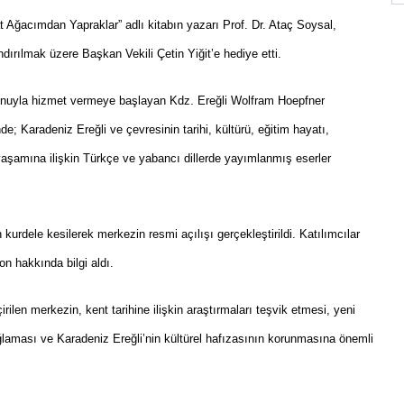
Ağacımdan Yapraklar” adlı kitabın yazarı Prof. Dr. Ataç Soysal,
ırılmak üzere Başkan Vekili Çetin Yiğit’e hediye etti.
onuyla hizmet vermeye başlayan Kdz. Ereğli Wolfram Hoepfner
e; Karadeniz Ereğli ve çevresinin tarihi, kültürü, eğitim hayatı,
yaşamına ilişkin Türkçe ve yabancı dillerde yayımlanmış eserler
kurdele kesilerek merkezin resmi açılışı gerçekleştirildi. Katılımcılar
n hakkında bilgi aldı.
rilen merkezin, kent tarihine ilişkin araştırmaları teşvik etmesi, yeni
laması ve Karadeniz Ereğli’nin kültürel hafızasının korunmasına önemli