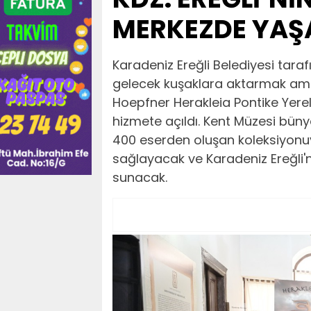
MERKEZDE YA
Karadeniz Ereğli Belediyesi taraf
gelecek kuşaklara aktarmak amac
Hoepfner Herakleia Pontike Yere
hizmete açıldı. Kent Müzesi büny
400 eserden oluşan koleksiyonuy
sağlayacak ve Karadeniz Ereğli'n
sunacak.