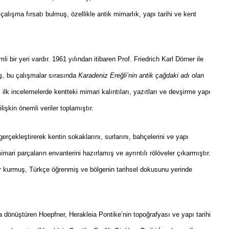
çalışma fırsatı bulmuş, özellikle antik mimarlık, yapı tarihi ve kent
 bir yeri vardır. 1961 yılından itibaren Prof. Friedrich Karl Dörner ile
ş, bu çalışmalar sırasında
Karadeniz Ereğli’nin antik çağdaki adı olan
ı ilk incelemelerde kentteki mimari kalıntıları, yazıtları ve devşirme yapı
işkin önemli veriler toplamıştır.
erçekleştirerek kentin sokaklarını, surlarını, bahçelerini ve yapı
imari parçaların envanterini hazırlamış ve ayrıntılı rölöveler çıkarmıştır.
ler kurmuş, Türkçe öğrenmiş ve bölgenin tarihsel dokusunu yerinde
a dönüştüren Hoepfner, Herakleia Pontike’nin topoğrafyası ve yapı tarihi