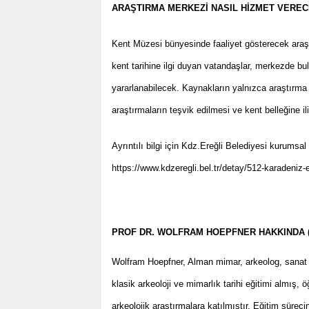
ARAŞTIRMA MERKEZİ NASIL HİZMET VERE
Kent Müzesi bünyesinde faaliyet gösterecek araş
kent tarihine ilgi duyan vatandaşlar, merkezde bu
yararlanabilecek. Kaynakların yalnızca araştırma
araştırmaların teşvik edilmesi ve kent belleğine il
Ayrıntılı bilgi için Kdz.Ereğli Belediyesi kurumsa
https://www.kdzeregli.bel.tr/detay/512-karadeniz-e
PROF DR. WOLFRAM HOEPFNER HAKKINDA (1
Wolfram Hoepfner, Alman mimar, arkeolog, sanat ta
klasik arkeoloji ve mimarlık tarihi eğitimi almış,
arkeolojik araştırmalara katılmıştır. Eğitim sürec