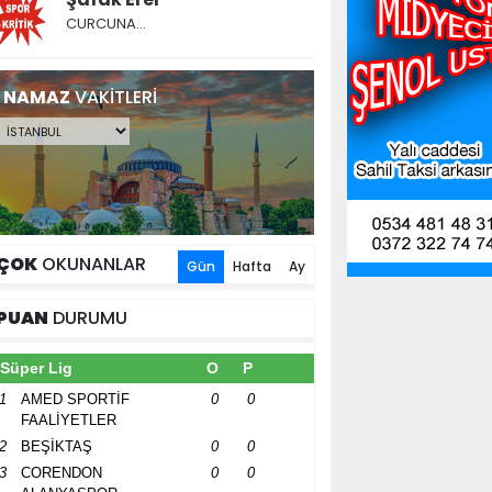
CURCUNA…
NAMAZ
VAKİTLERİ
ÇOK
OKUNANLAR
Gün
Hafta
Ay
PUAN
DURUMU
Süper Lig
O
P
1
AMED SPORTİF
0
0
FAALİYETLER
2
BEŞİKTAŞ
0
0
3
CORENDON
0
0