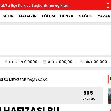
ak'ta İlçe Kurucu Başkanlarını açıkladı
MHP İlçe Te
SPOR
MAGAZİN
EĞİTİM
DÜNYA
SAĞLIK
YAZAR
STERLIN
0,0000
ALTIN
000,00
BİST
00.000
ZASI BU MERKEZDE YAŞAYACAK
565
OKUNMA
N HAFIZASI BU