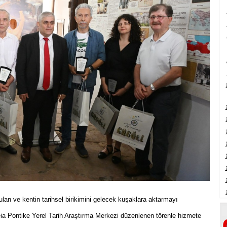
ulan ve kentin tarihsel birikimini gelecek kuşaklara aktarmayı
a Pontike Yerel Tarih Araştırma Merkezi düzenlenen törenle hizmete