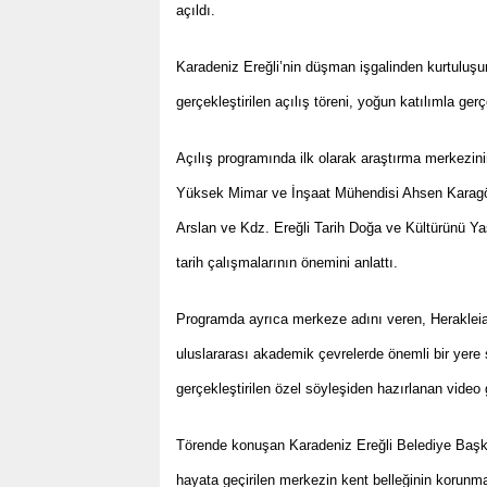
açıldı.
Karadeniz Ereğli’nin düşman işgalinden kurtuluş
gerçekleştirilen açılış töreni, yoğun katılımla gerçe
Açılış programında ilk olarak araştırma merkezini
Yüksek Mimar ve İnşaat Mühendisi Ahsen Karagöl
Arslan ve Kdz. Ereğli Tarih Doğa ve Kültürünü Y
tarih çalışmalarının önemini anlattı.
Programda ayrıca merkeze adını veren, Herakleia 
uluslararası akademik çevrelerde önemli bir yere 
gerçekleştirilen özel söyleşiden hazırlanan video gö
Törende konuşan Karadeniz Ereğli Belediye Başkan
hayata geçirilen merkezin kent belleğinin korunmas