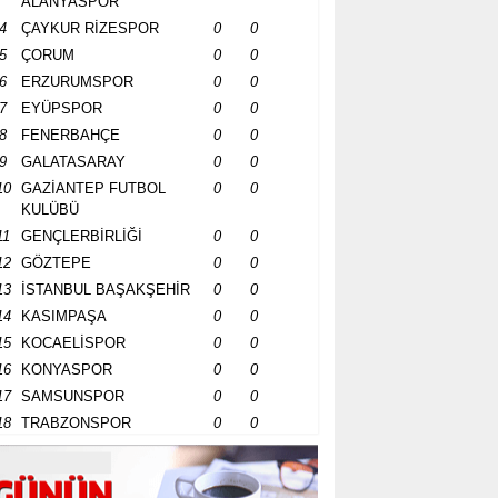
ALANYASPOR
4
ÇAYKUR RİZESPOR
0
0
5
ÇORUM
0
0
6
ERZURUMSPOR
0
0
7
EYÜPSPOR
0
0
8
FENERBAHÇE
0
0
9
GALATASARAY
0
0
10
GAZİANTEP FUTBOL
0
0
KULÜBÜ
11
GENÇLERBİRLİĞİ
0
0
12
GÖZTEPE
0
0
13
İSTANBUL BAŞAKŞEHİR
0
0
14
KASIMPAŞA
0
0
15
KOCAELİSPOR
0
0
16
KONYASPOR
0
0
17
SAMSUNSPOR
0
0
18
TRABZONSPOR
0
0