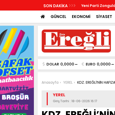
R, KABRİ BAŞINDA ANILDI
SON DAKİKA
Yeni Parti Zonguld
GÜNCEL
EKONOMİ
SİYASET
DOLAR
0,0000
EURO
0,0000
Anasayfa
YEREL
KDZ. EREĞLİ’NİN HAFI
YEREL
Giriş Tarihi : 18-06-2026 16:17
KDZ. EREĞLİ’Nİ