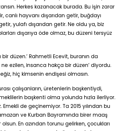
azansın. Herkes kazanacak burada. Bu işin zarar
ir, canlı hayvanı dışarıdan getir, buğdayı
etir, yulafı dışarıdan getir. Ne oldu ya, biz
olarları dışarıya öde olmaz, bu düzeni tersyüz
 bir düzen.’ Rahmetli Ecevit, buranın da
n ne ezilen, insanca hakça bir düzen’ diyordu.
eğiz, hiç kimsenin endişesi olmasın.
rası çalışanların, üretenlerin başkentiydi,
klilerin başkenti olma yolunda hızla ilerliyor.
z. Emekli de geçinemiyor. Ta 2015 yılından bu
 Ramazan ve Kurban Bayramında birer maaş
 olsun. En azından torunu gelirken, çocukları