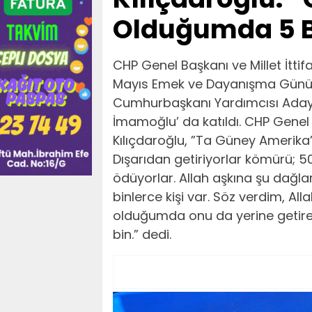
Olduğumda 5 B
CHP Genel Başkanı ve Millet İtti
Mayıs Emek ve Dayanışma Günü’n
Cumhurbaşkanı Yardımcısı Adayı
İmamoğlu’ da katıldı. CHP Gene
Kılıçdaroğlu, ”Ta Güney Amerika
Dışarıdan getiriyorlar kömürü; 5
ödüyorlar. Allah aşkına şu dağla
binlerce kişi var. Söz verdim, A
olduğumda onu da yerine getirec
bin.” dedi.