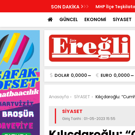
İlçe Kurucu Başkanlarını açıkladı
SON DAKİKA
MHP İlçe Teşkilatı
GÜNCEL
EKONOMİ
SİYASET
DOLAR
0,0000
EURO
0,0000
Anasayfa
SİYASET
Kılıçdaroğlu: “Cum
SİYASET
Giriş Tarihi : 01-05-2023 15:55
Kılıçdaroğlu: