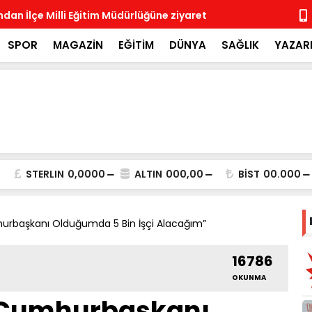
ndan İlçe Milli Eğitim Müdürlüğüne ziyaret
Rotary Böl
Rotary Kulü
SPOR
MAGAZİN
EĞİTİM
DÜNYA
SAĞLIK
YAZAR
STERLIN
0,0000
ALTIN
000,00
BİST
00.000
hurbaşkanı Olduğumda 5 Bin İşçi Alacağım”
16786
OKUNMA
 “Cumhurbaşkanı