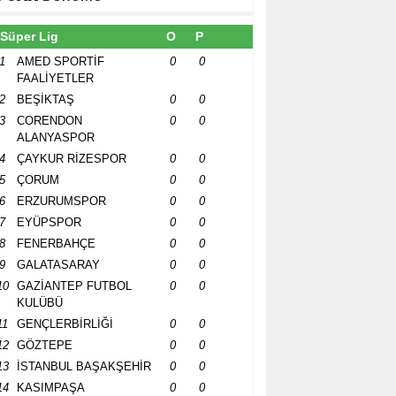
Süper Lig
O
P
1
AMED SPORTİF
0
0
FAALİYETLER
2
BEŞİKTAŞ
0
0
3
CORENDON
0
0
ALANYASPOR
4
ÇAYKUR RİZESPOR
0
0
5
ÇORUM
0
0
6
ERZURUMSPOR
0
0
7
EYÜPSPOR
0
0
8
FENERBAHÇE
0
0
9
GALATASARAY
0
0
10
GAZİANTEP FUTBOL
0
0
KULÜBÜ
11
GENÇLERBİRLİĞİ
0
0
12
GÖZTEPE
0
0
13
İSTANBUL BAŞAKŞEHİR
0
0
14
KASIMPAŞA
0
0