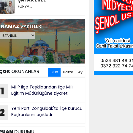
FURYA…
NAMAZ
VAKİTLERİ
ÇOK
OKUNANLAR
Gün
Hafta
Ay
MHP İlçe Teşkilatından İlçe Milli
1
Eğitim Müdürlüğüne ziyaret
Yeni Parti Zonguldak'ta İlçe Kurucu
2
Başkanlarını açıkladı
PUAN
DURUMU