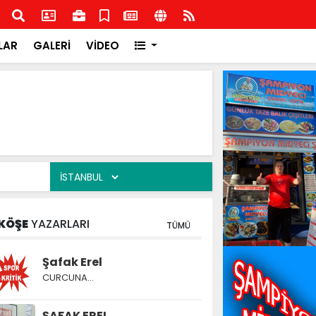
ge Federasyon Başkanı Orhan Uludağ'dan Kdz.Ereğli
Hasb
bü'ne ziyaret
LAR
GALERİ
VİDEO
KÖŞE
YAZARLARI
TÜMÜ
Şafak Erel
CURCUNA…
ŞAFAK EREL