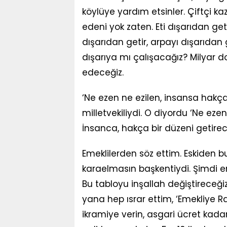
köylüye yardım etsinler. Çiftçi k
edeni yok zaten. Eti dışarıdan get
dışarıdan getir, arpayı dışarıdan g
dışarıya mı çalışacağız? Milyar d
edeceğiz.
‘Ne ezen ne ezilen, insansa hakça
milletvekiliydi. O diyordu ‘Ne eze
İnsanca, hakça bir düzeni getirec
Emeklilerden söz ettim. Eskiden bu
karaelmasın başkentiydi. Şimdi eme
Bu tabloyu inşallah değiştireceği
yana hep ısrar ettim, ‘Emekliye
ikramiye verin, asgari ücret kadar