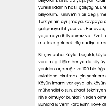
biliyorum. Kırsalda yaşayan kadın
yürekli kadının nasıl çalıştığını, ü
biliyorum. Türkiye’nin bir değişime
Türkiye’nin ayrışmaya, kavgaya de
çalışmaya ihtiyacı var. Her evde, 
yaşamaya ihtiyacımız var. Evet b
mutlaka gelecek. Hiç endişe etm
Bir şey daha. Köyler boşaldı, köy
verdim, gittiğim her yerde söylüy
yeniden açacağız ve 100 bin öğr
evlatlarını okutmak için şehirlere
Köyün imamı var eyvallah, köyün
mühendisi olsun, ziraat teknisyen
Niye olmuyor bunlar? Neden olmuyo
Bunlara iş verin kardeşim, köye git