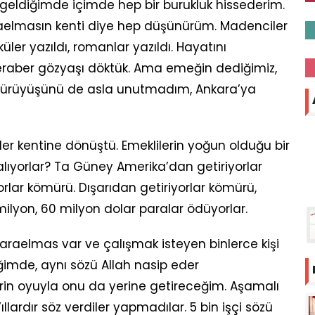
geldiğimde içimde hep bir burukluk hissederim.
karaelmasın kenti diye hep düşünürüm. Madenciler
küler yazıldı, romanlar yazıldı. Hayatını
raber gözyaşı döktük. Ama emeğin dediğimiz,
n yürüyüşünü de asla unutmadım, Ankara’ya
r kentine dönüştü. Emeklilerin yoğun olduğu bir
ıyorlar? Ta Güney Amerika’dan getiriyorlar
rlar kömürü. Dışarıdan getiriyorlar kömürü,
ilyon, 60 milyon dolar paralar ödüyorlar.
karaelmas var ve çalışmak isteyen binlerce kişi
imde, aynı sözü Allah nasip eder
in oyuyla onu da yerine getireceğim. Aşamalı
ıllardır söz verdiler yapmadılar. 5 bin işçi sözü