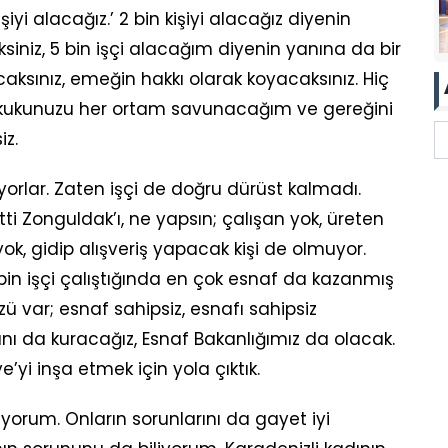
işiyi alacağız.’ 2 bin kişiyi alacağız diyenin
iniz, 5 bin işçi alacağım diyenin yanına da bir
ksınız, emeğin hakkı olarak koyacaksınız. Hiç
hukukunuzu her ortam savunacağım ve gereğini
iz.
orlar. Zaten işçi de doğru dürüst kalmadı.
ti Zonguldak’ı, ne yapsın; çalışan yok, üreten
yok, gidip alışveriş yapacak kişi de olmuyor.
in işçi çalıştığında en çok esnaf da kazanmış
zü var; esnaf sahipsiz, esnafı sahipsiz
nı da kuracağız, Esnaf Bakanlığımız da olacak.
e’yi inşa etmek için yola çıktık.
liyorum. Onların sorunlarını da gayet iyi