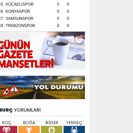
15
KOCAELİSPOR
0
0
16
KONYASPOR
0
0
17
SAMSUNSPOR
0
0
18
TRABZONSPOR
0
0
BURÇ
YORUMLARI
KOÇ
BOĞA
İKİZLER
YENGEÇ