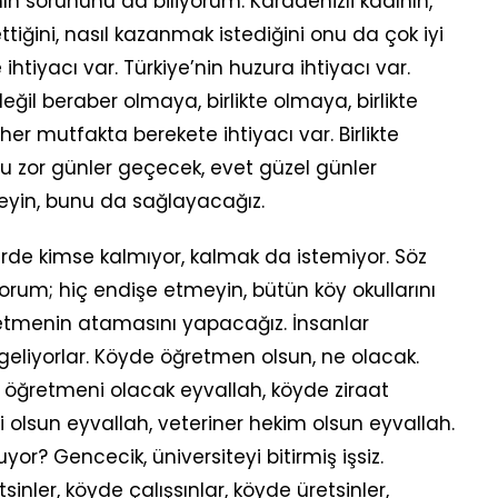
ın sorununu da biliyorum. Karadenizli kadının,
rettiğini, nasıl kazanmak istediğini onu da çok iyi
 ihtiyacı var. Türkiye’nin huzura ihtiyacı var.
ğil beraber olmaya, birlikte olmaya, birlikte
her mutfakta berekete ihtiyacı var. Birlikte
u zor günler geçecek, evet güzel günler
eyin, bunu da sağlayacağız.
lerde kimse kalmıyor, kalmak da istemiyor. Söz
orum; hiç endişe etmeyin, bütün köy okullarını
etmenin atamasını yapacağız. İnsanlar
 geliyorlar. Köyde öğretmen olsun, ne olacak.
 öğretmeni olacak eyvallah, köyde ziraat
i olsun eyvallah, veteriner hekim olsun eyvallah.
r? Gencecik, üniversiteyi bitirmiş işsiz.
sinler, köyde çalışsınlar, köyde üretsinler,