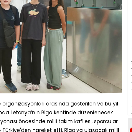
iç organizasyonları arasında gösterilen ve bu yıl
ında Letonya’nın Riga kentinde düzenlenecek
onası öncesinde milli takım kafilesi, sporcular
e Türkiye'den hareket etti. Riga'ya ulaşacak milli