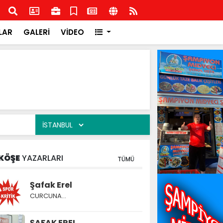
şkilatından İlçe Milli Eğitim Müdürlüğüne ziyaret
Rota
Rota
LAR
GALERİ
VİDEO
KÖŞE
YAZARLARI
TÜMÜ
Şafak Erel
CURCUNA…
ŞAFAK EREL