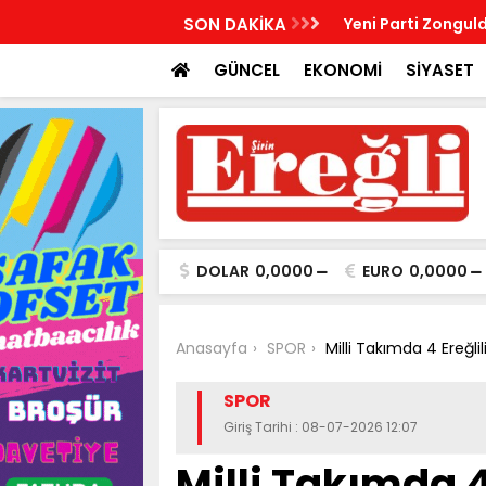
R, KABRİ BAŞINDA ANILDI
SON DAKİKA
Yeni Parti Zonguld
GÜNCEL
EKONOMİ
SİYASET
DOLAR
0,0000
EURO
0,0000
Anasayfa
SPOR
Milli Takımda 4 Ereğli
SPOR
Giriş Tarihi : 08-07-2026 12:07
Milli Takımda 4