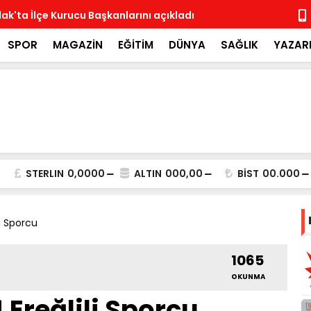
ak'ta İlçe Kurucu Başkanlarını açıkladı
MHP İlçe Te
SPOR
MAGAZİN
EĞİTİM
DÜNYA
SAĞLIK
YAZAR
STERLIN
0,0000
ALTIN
000,00
BİST
00.000
li Sporcu
1065
OKUNMA
 Ereğlili Sporcu