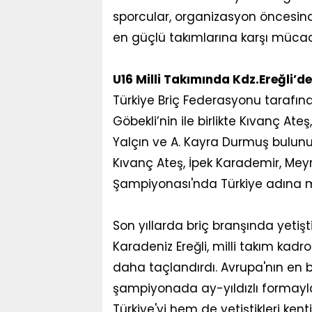
sporcular, organizasyon öncesind
en güçlü takımlarına karşı müca
U16 Milli Takımında Kdz.Ereğli’d
Türkiye Briç Federasyonu tarafı
Göbekli’nin ile birlikte Kıvanç At
Yalçın ve A. Kayra Durmuş bulunuy
Kıvanç Ateş, İpek Karademir, Mey
Şampiyonası'nda Türkiye adına m
Son yıllarda briç branşında yetişt
Karadeniz Ereğli, milli takım kadro
daha taçlandırdı. Avrupa'nın en b
şampiyonada ay-yıldızlı formayl
Türkiye'yi hem de yetiştikleri ken