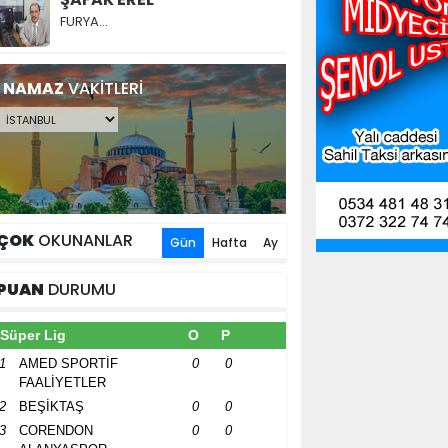
FURYA…
NAMAZ
VAKİTLERİ
ÇOK
OKUNANLAR
Gün
Hafta
Ay
PUAN
DURUMU
Süper Lig
O
P
1
AMED SPORTİF
0
0
FAALİYETLER
2
BEŞİKTAŞ
0
0
3
CORENDON
0
0