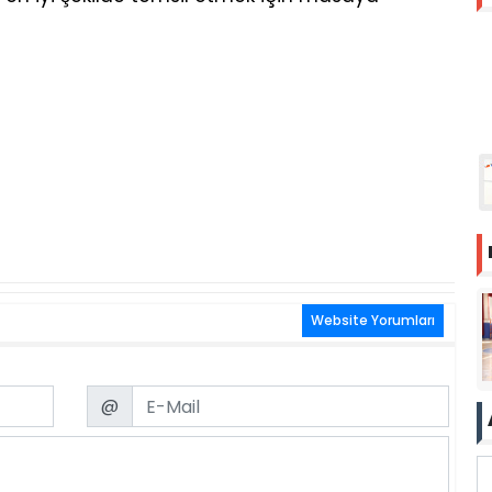
Website Yorumları
Email
@