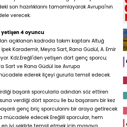
eki son hazırlıklarını tamamlayarak Avrupa'nın
dele verecek.
e yetişen 4 oyuncu
ndan açıklanan kadroda takım kaptanı Altuğ
eş, İpek Karademir, Meyra Sart, Rana Güdül, A. Emir
or. Kdz.Ereğli'den yetişen dört genç sporcu;
ra Sart ve Rana Güdül ise Avrupa
ücadele ederek ilçeyi gururla temsil edecek.
irdiği başarılı sporcularla adından söz ettiren
suna verdiği dört sporcu ile bu başarısını bir kez
aşarılı genç briç sporcularını bir araya getirecek
a mücadele edecek Ereğlili sporcular, hem
ti en iyi şekilde temsil etmek için masaya