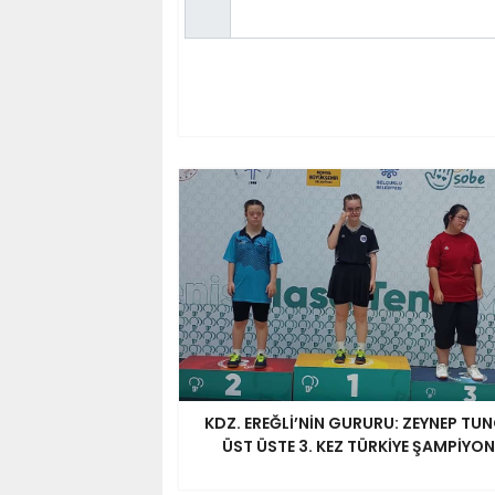
KDZ. EREĞLİ’NİN GURURU: ZEYNEP TU
ÜST ÜSTE 3. KEZ TÜRKİYE ŞAMPİYO