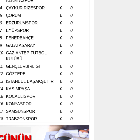
ALANYASPOR
4
ÇAYKUR RİZESPOR
0
0
5
ÇORUM
0
0
6
ERZURUMSPOR
0
0
7
EYÜPSPOR
0
0
8
FENERBAHÇE
0
0
9
GALATASARAY
0
0
10
GAZİANTEP FUTBOL
0
0
KULÜBÜ
11
GENÇLERBİRLİĞİ
0
0
12
GÖZTEPE
0
0
13
İSTANBUL BAŞAKŞEHİR
0
0
14
KASIMPAŞA
0
0
15
KOCAELİSPOR
0
0
16
KONYASPOR
0
0
17
SAMSUNSPOR
0
0
18
TRABZONSPOR
0
0