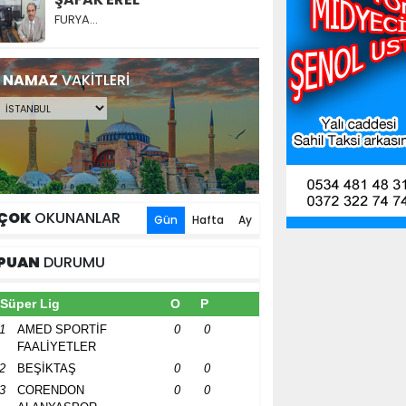
FURYA…
NAMAZ
VAKİTLERİ
ÇOK
OKUNANLAR
Gün
Hafta
Ay
PUAN
DURUMU
Süper Lig
O
P
1
AMED SPORTİF
0
0
FAALİYETLER
2
BEŞİKTAŞ
0
0
3
CORENDON
0
0