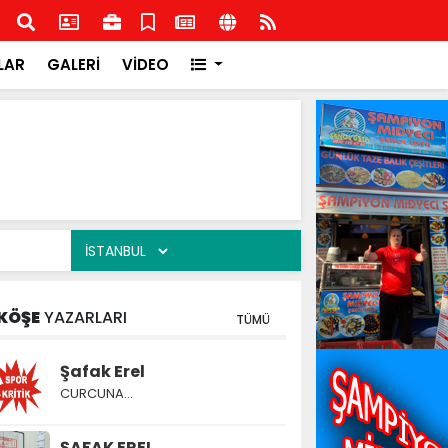
şkilatından İlçe Milli Eğitim Müdürlüğüne ziyaret
Rota
Rota
LAR
GALERİ
VİDEO
KÖŞE
YAZARLARI
TÜMÜ
Şafak Erel
CURCUNA…
ŞAFAK EREL