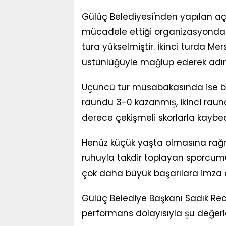
Gülüç Belediyesi'nden yapılan aç
mücadele ettiği organizasyonda s
tura yükselmiştir. İkinci turda Mers
üstünlüğüyle mağlup ederek adını
Üçüncü tur müsabakasında ise b
raundu 3-0 kazanmış, ikinci raund
derece çekişmeli skorlarla kaybe
Henüz küçük yaşta olmasına rağm
ruhuyla takdir toplayan sporcum
çok daha büyük başarılara imza at
Gülüç Belediye Başkanı Sadık Rec
performans dolayısıyla şu değer