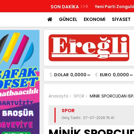
R, KABRİ BAŞINDA ANILDI
SON DAKİKA
Yeni Parti Zonguld
GÜNCEL
EKONOMİ
SİYASET
DOLAR
0,0000
EURO
0,0000
Anasayfa
SPOR
MİNİK SPORCUDAN IS
SPOR
Giriş Tarihi : 07-07-2026 15:41
MİNİK SPORCU