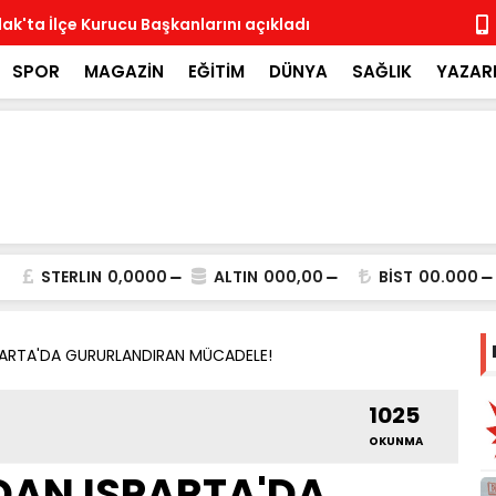
ak'ta İlçe Kurucu Başkanlarını açıkladı
MHP İlçe Te
SPOR
MAGAZİN
EĞİTİM
DÜNYA
SAĞLIK
YAZAR
STERLIN
0,0000
ALTIN
000,00
BİST
00.000
PARTA'DA GURURLANDIRAN MÜCADELE!
1025
OKUNMA
DAN ISPARTA'DA