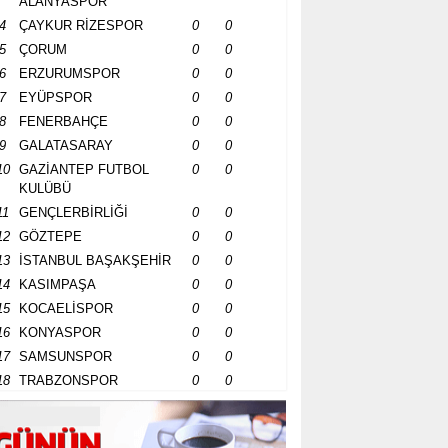
ALANYASPOR
4
ÇAYKUR RİZESPOR
0
0
5
ÇORUM
0
0
6
ERZURUMSPOR
0
0
7
EYÜPSPOR
0
0
8
FENERBAHÇE
0
0
9
GALATASARAY
0
0
10
GAZİANTEP FUTBOL
0
0
KULÜBÜ
11
GENÇLERBİRLİĞİ
0
0
12
GÖZTEPE
0
0
13
İSTANBUL BAŞAKŞEHİR
0
0
14
KASIMPAŞA
0
0
15
KOCAELİSPOR
0
0
16
KONYASPOR
0
0
17
SAMSUNSPOR
0
0
18
TRABZONSPOR
0
0