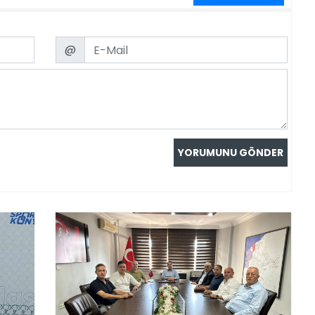
Email
@