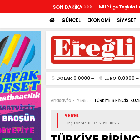
İlçe Kurucu Başkanlarını açıkladı
SON DAKİKA
MHP İlçe Teşkilatı
GÜNCEL
EKONOMİ
SİYASET
DOLAR
0,0000
EURO
0,0000
Anasayfa
YEREL
TÜRKİYE BİRİNCİSİ KU
YEREL
Giriş Tarihi : 31-07-2025 10:25
TÜRKİYE BİRİNC