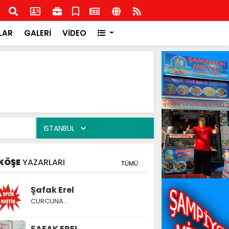
ge Federasyon Başkanı Orhan Uludağ'dan Kdz.Ereğli
Hasb
bü'ne ziyaret
LAR
GALERİ
VİDEO
KÖŞE
YAZARLARI
TÜMÜ
Şafak Erel
CURCUNA…
ŞAFAK EREL