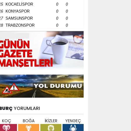
15
KOCAELİSPOR
0
0
16
KONYASPOR
0
0
17
SAMSUNSPOR
0
0
18
TRABZONSPOR
0
0
BURÇ
YORUMLARI
KOÇ
BOĞA
İKİZLER
YENGEÇ