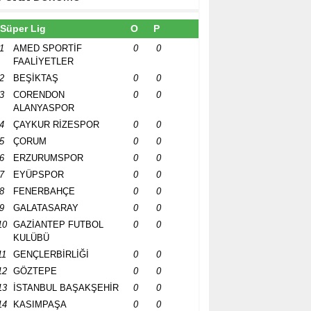
Süper Lig
O
P
1
AMED SPORTİF
0
0
FAALİYETLER
2
BEŞİKTAŞ
0
0
3
CORENDON
0
0
ALANYASPOR
4
ÇAYKUR RİZESPOR
0
0
5
ÇORUM
0
0
6
ERZURUMSPOR
0
0
7
EYÜPSPOR
0
0
8
FENERBAHÇE
0
0
9
GALATASARAY
0
0
10
GAZİANTEP FUTBOL
0
0
KULÜBÜ
11
GENÇLERBİRLİĞİ
0
0
12
GÖZTEPE
0
0
13
İSTANBUL BAŞAKŞEHİR
0
0
14
KASIMPAŞA
0
0