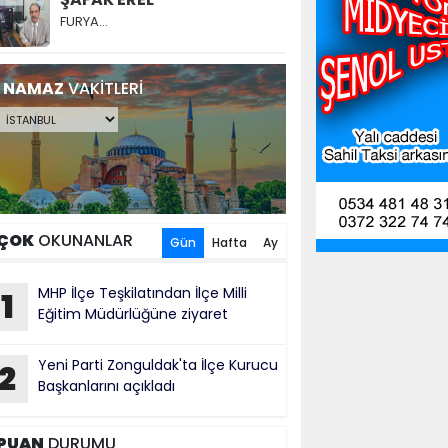
FURYA…
NAMAZ
VAKİTLERİ
ÇOK
OKUNANLAR
Gün
Hafta
Ay
MHP İlçe Teşkilatından İlçe Milli
1
Eğitim Müdürlüğüne ziyaret
Yeni Parti Zonguldak'ta İlçe Kurucu
2
Başkanlarını açıkladı
PUAN
DURUMU