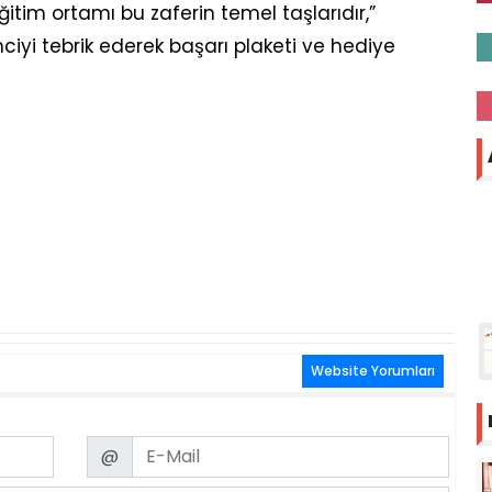
eğitim ortamı bu zaferin temel taşlarıdır,”
ciyi tebrik ederek başarı plaketi ve hediye
Website Yorumları
Email
@