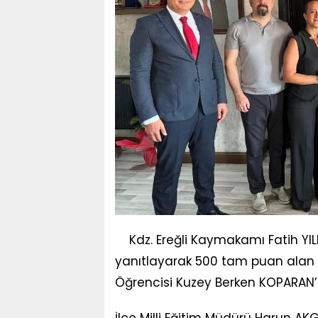
Kdz. Ereğli Kaymakamı Fatih YI
yanıtlayarak 500 tam puan alan ve
Öğrencisi Kuzey Berken KOPARAN’
İlçe Milli Eğitim Müdürü Harun AK