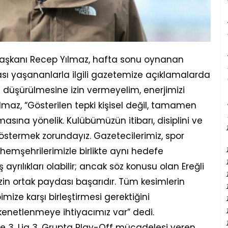
 Başkanı Recep Yılmaz, hafta sonu oynanan
sı yaşananlarla ilgili gazetemize açıklamalarda
 düşürülmesine izin vermeyelim, enerjimizi
Yılmaz, “Gösterilen tepki kişisel değil, tamamen
sına yönelik. Kulübümüzün itibarı, disiplini ve
 göstermek zorundayız. Gazetecilerimiz, spor
hemşehrilerimizle birlikte aynı hedefe
rılıkları olabilir; ancak söz konusu olan Ereğli
n ortak paydası başarıdır. Tüm kesimlerin
ibimize karşı birleştirmesi gerektiğini
enetlenmeye ihtiyacımız var” dedi.
e 3. Lig 3. Grupta Play-Off mücadelesi veren