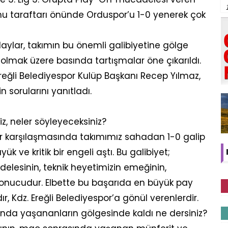
onu taraftarı önünde Orduspor’u 1-0 yenerek çok
ylar, takımın bu önemli galibiyetine gölge
lmak üzere basında tartışmalar öne çıkarıldı.
reğli Belediyespor Kulüp Başkanı Recep Yılmaz,
 sorularını yanıtladı.
niz, neler söyleyeceksiniz?
 karşılaşmasında takımımız sahadan 1-0 galip
k ve kritik bir engeli aştı. Bu galibiyet;
elesinin, teknik heyetimizin emeğinin,
 sonucudur. Elbette bu başarıda en büyük pay
r, Kdz. Ereğli Belediyespor’a gönül verenlerdir.
nda yaşananların gölgesinde kaldı ne dersiniz?