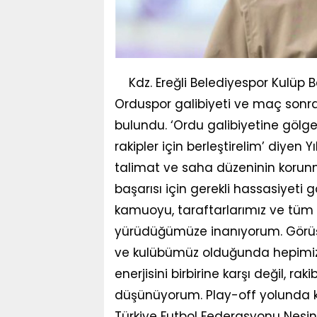
Kdz. Ereğli Belediyespor Kulüp
Orduspor galibiyeti ve maç sonra
bulundu. ‘Ordu galibiyetine gölge
rakipler için berleştirelim’ diyen 
talimat ve saha düzeninin korunma
başarısı için gerekli hassasiyeti
kamuoyu, taraftarlarımız ve tüm 
yürüdüğümüze inanıyorum. Görüş ay
ve kulübümüz olduğunda hepimizi
enerjisini birbirine karşı değil, rak
düşünüyorum. Play-off yolunda k
Türkiye Futbol Federasyonu Nesin