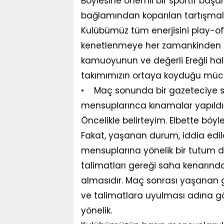
Böylesine önemli bir sportif baş
bağlamından koparılan tartışmala
Kulübümüz tüm enerjisini play-o
kenetlenmeye her zamankinden d
kamuoyunun ve değerli Ereğli halk
takımımızın ortaya koyduğu müc
• Maç sonunda bir gazeteciye sald
mensuplarınca kınamalar yapıldı.
Öncelikle belirteyim. Elbette b
Fakat, yaşanan durum, iddia edild
mensuplarına yönelik bir tutum değ
talimatları gereği saha kenarın
almasıdır. Maç sonrası yaşanan 
ve talimatlara uyulması adına gö
yönelik.