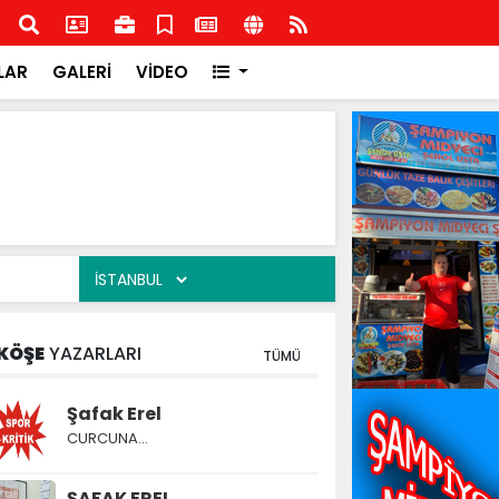
şkilatından İlçe Milli Eğitim Müdürlüğüne ziyaret
Rota
Rota
LAR
GALERİ
VİDEO
KÖŞE
YAZARLARI
TÜMÜ
Şafak Erel
CURCUNA…
ŞAFAK EREL