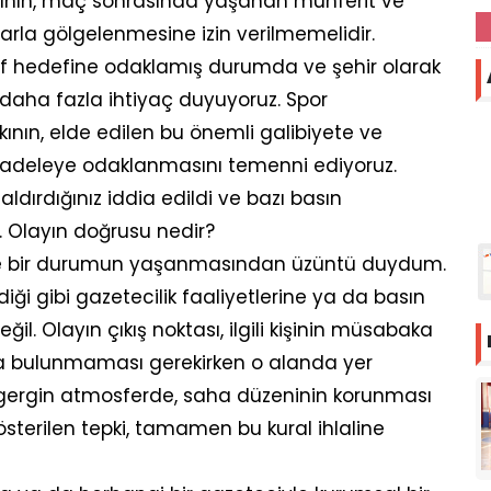
arının, maç sonrasında yaşanan münferit ve
rla gölgelenmesine izin verilmemelidir.
ff hedefine odaklamış durumda ve şehir olarak
aha fazla ihtiyaç duyuyoruz. Spor
ının, elde edilen bu önemli galibiyete ve
adeleye odaklanmasını temenni ediyoruz.
ırdığınız iddia edildi ve bazı basın
 Olayın doğrusu nedir?
öyle bir durumun yaşanmasından üzüntü duydum.
iği gibi gazetecilik faaliyetlerine ya da basın
il. Olayın çıkış noktası, ilgili kişinin müsabaka
da bulunmaması gerekirken o alanda yer
gergin atmosferde, saha düzeninin korunması
sterilen tepki, tamamen bu kural ihlaline