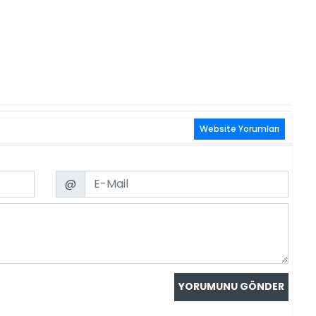
Website Yorumları
Email
@