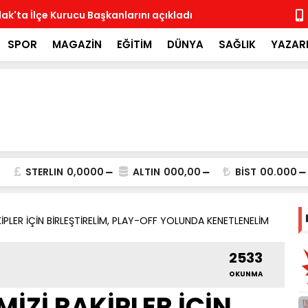
ak'ta İlçe Kurucu Başkanlarını açıkladı
MHP İlçe Te
SPOR
MAGAZİN
EĞİTİM
DÜNYA
SAĞLIK
YAZAR
STERLIN
0,0000
ALTIN
000,00
BİST
00.000
KİPLER İÇİN BİRLEŞTİRELİM, PLAY-OFF YOLUNDA KENETLENELİM
2533
OKUNMA
MİZİ RAKİPLER İÇİN