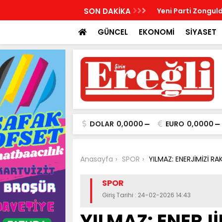
R, KABRİ BAŞINDA ANILDI
SON DAKİKA
Yeni Parti Zonguld
GÜNCEL
EKONOMİ
SİYASET
DOLAR
0,0000
EURO
0,0000
Anasayfa
SPOR
YILMAZ: ENERJİMİZİ RA
SPOR
Giriş Tarihi : 24-02-2026 14:43
YILMAZ: ENERJİ