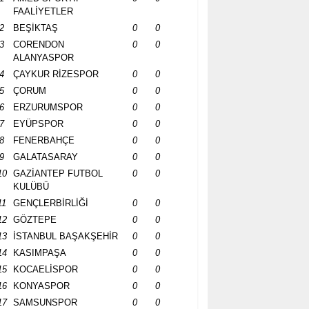
FAALİYETLER
2
BEŞİKTAŞ
0
0
3
CORENDON
0
0
ALANYASPOR
4
ÇAYKUR RİZESPOR
0
0
5
ÇORUM
0
0
6
ERZURUMSPOR
0
0
7
EYÜPSPOR
0
0
8
FENERBAHÇE
0
0
9
GALATASARAY
0
0
10
GAZİANTEP FUTBOL
0
0
KULÜBÜ
11
GENÇLERBİRLİĞİ
0
0
12
GÖZTEPE
0
0
13
İSTANBUL BAŞAKŞEHİR
0
0
14
KASIMPAŞA
0
0
15
KOCAELİSPOR
0
0
16
KONYASPOR
0
0
17
SAMSUNSPOR
0
0