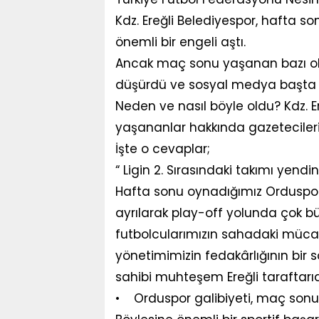
Kdz. Ereğli Belediyespor, hafta s
önemli bir engeli aştı.
Ancak maç sonu yaşanan bazı ola
düşürdü ve sosyal medya başta o
Neden ve nasıl böyle oldu? Kdz. E
yaşananlar hakkında gazetecilerin
İşte o cevaplar;
“ Ligin 2. Sırasındaki takımı yendi
Hafta sonu oynadığımız Orduspor
ayrılarak play-off yolunda çok büyü
futbolcularımızın sahadaki mücad
yönetimimizin fedakârlığının bir
sahibi muhteşem Ereğli taraftarıdı
• Orduspor galibiyeti, maç sonu