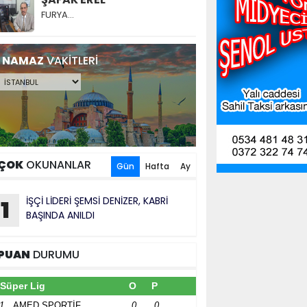
FURYA…
NAMAZ
VAKİTLERİ
ÇOK
OKUNANLAR
Gün
Hafta
Ay
İŞÇİ LİDERİ ŞEMSİ DENİZER, KABRİ
1
BAŞINDA ANILDI
PUAN
DURUMU
Süper Lig
O
P
1
AMED SPORTİF
0
0