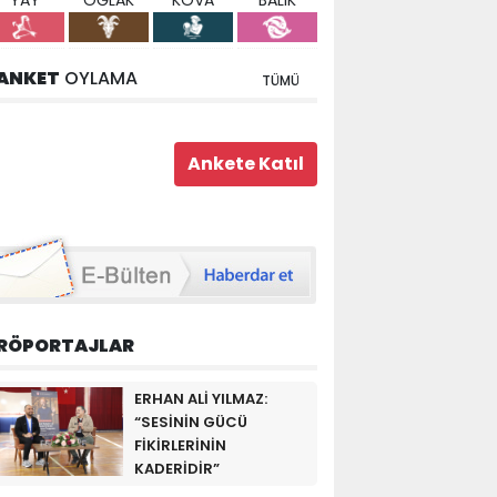
YAY
OĞLAK
KOVA
BALIK
ANKET
OYLAMA
TÜMÜ
RÖPORTAJLAR
ERHAN ALİ YILMAZ:
“SESİNİN GÜCÜ
FİKİRLERİNİN
KADERİDİR”