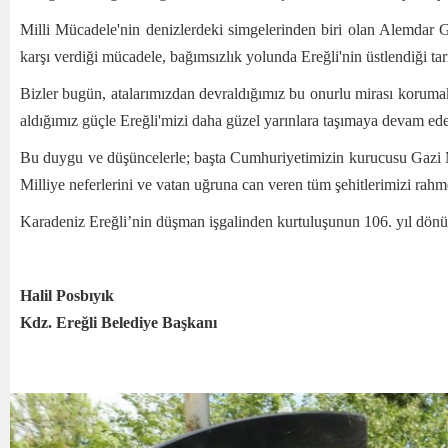
Milli Mücadele'nin denizlerdeki simgelerinden biri olan Alemdar G
karşı verdiği mücadele, bağımsızlık yolunda Ereğli'nin üstlendiği tar
Bizler bugün, atalarımızdan devraldığımız bu onurlu mirası korumak
aldığımız güçle Ereğli'mizi daha güzel yarınlara taşımaya devam ed
Bu duygu ve düşüncelerle; başta Cumhuriyetimizin kurucusu Gazi M
Milliye neferlerini ve vatan uğruna can veren tüm şehitlerimizi rah
Karadeniz Ereğli’nin düşman işgalinden kurtuluşunun 106. yıl dönü
Halil Posbıyık
Kdz. Ereğli Belediye Başkanı