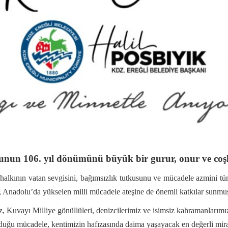
unun 106. yıl dönümünü büyük bir gurur, onur ve coş
li halkının vatan sevgisini, bağımsızlık tutkusunu ve mücadele azmini t
 Anadolu’da yükselen milli mücadele ateşine de önemli katkılar sunmuş
Kuvayı Milliye gönüllüleri, denizcilerimiz ve isimsiz kahramanlarımız; 
duğu mücadele, kentimizin hafızasında daima yaşayacak en değerli miras