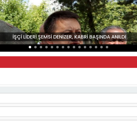
İŞÇİ LİDERİ ŞEMSİ DENİZER, KABRİ BAŞINDA ANILDI