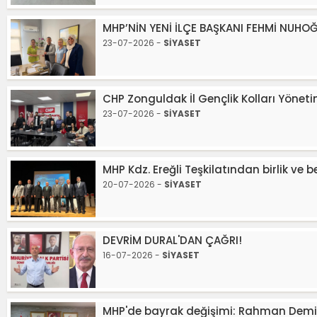
MHP’NİN YENİ İLÇE BAŞKANI FEHMİ NUHO
23-07-2026 -
SİYASET
CHP Zonguldak İl Gençlik Kolları Yönetim
23-07-2026 -
SİYASET
MHP Kdz. Ereğli Teşkilatından birlik ve 
20-07-2026 -
SİYASET
DEVRİM DURAL'DAN ÇAĞRI!
16-07-2026 -
SİYASET
MHP'de bayrak değişimi: Rahman Demir