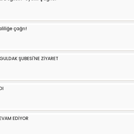
iliğe çağrı!
GULDAK ŞUBESİ'NE ZİYARET
DI
DEVAM EDİYOR