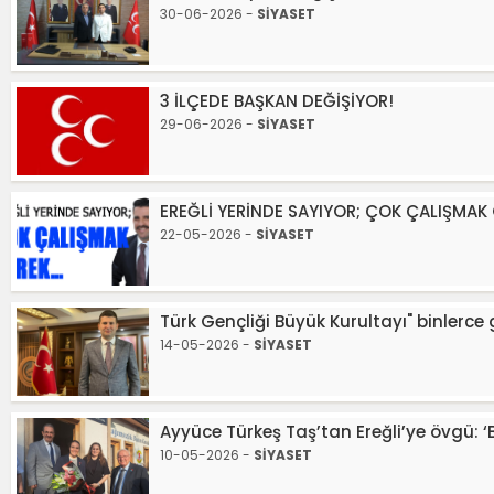
30-06-2026 -
SİYASET
3 İLÇEDE BAŞKAN DEĞİŞİYOR!
29-06-2026 -
SİYASET
EREĞLİ YERİNDE SAYIYOR; ÇOK ÇALIŞMAK
22-05-2026 -
SİYASET
Türk Gençliği Büyük Kurultayı" binlerc
14-05-2026 -
SİYASET
Ayyüce Türkeş Taş’tan Ereğli’ye övgü:
10-05-2026 -
SİYASET