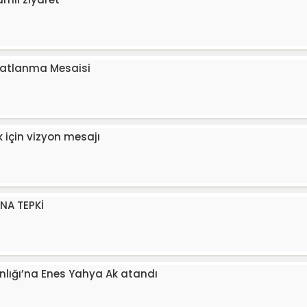
ilatlanma Mesaisi
 için vizyon mesajı
NA TEPKİ
şkanlığı’na Enes Yahya Ak atandı