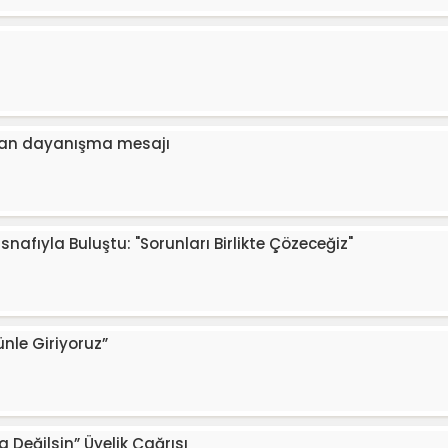
!
ndan dayanışma mesajı
Esnafıyla Buluştu: "Sorunları Birlikte Çözeceğiz"
nle Giriyoruz”
 Değilsin” Üyelik Çağrısı