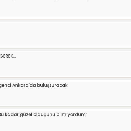
 GEREK…
e genci Ankara'da buluşturacak
 ‘Bu kadar güzel olduğunu bilmiyordum’