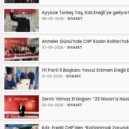
Ayyüce Türkeş Taş, Kdz.Ereğli'ye geliyor
08-05-2026 -
SİYASET
Anneler Günü’nde CHP Kadın Kolları’
07-05-2026 -
SİYASET
İYİ Parti İl Başkanı Yavuz Erkmen Ereğli 
21-04-2026 -
SİYASET
Zerrin Yılmaz Erdoğan: “23 Nisan’a Hüzü
20-04-2026 -
SİYASET
Kdz. Ereğli CHP'den “Katlanmak Zorunda