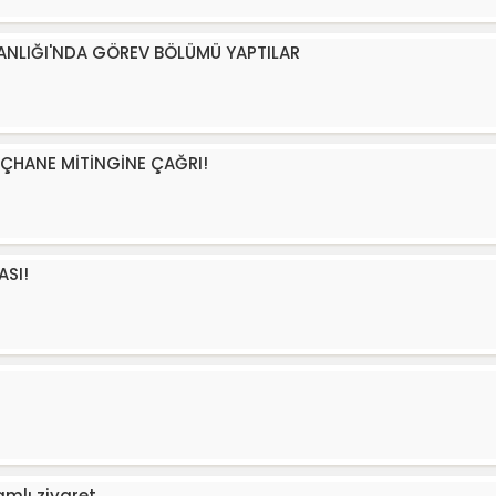
AŞKANLIĞI'NDA GÖREV BÖLÜMÜ YAPTILAR
AÇHANE MİTİNGİNE ÇAĞRI!
ASI!
amlı ziyaret