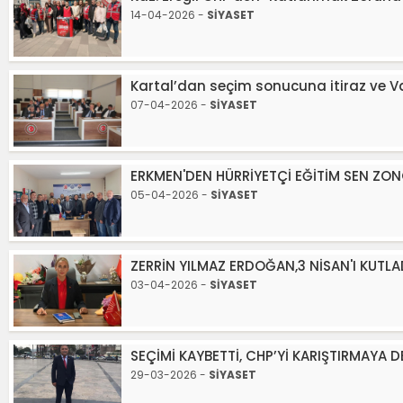
14-04-2026 -
SİYASET
Kartal’dan seçim sonucuna itiraz ve Val
07-04-2026 -
SİYASET
ERKMEN'DEN HÜRRİYETÇİ EĞİTİM SEN ZON
05-04-2026 -
SİYASET
ZERRİN YILMAZ ERDOĞAN,3 NİSAN'I KUTLA
03-04-2026 -
SİYASET
SEÇİMİ KAYBETTİ, CHP’Yİ KARIŞTIRMAYA 
29-03-2026 -
SİYASET