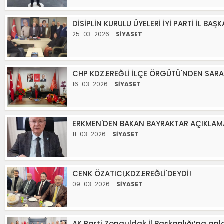
DİSİPLİN KURULU ÜYELERİ İYİ PARTİ İL B
25-03-2026 -
SİYASET
CHP KDZ.EREĞLİ İLÇE ÖRGÜTÜ'NDEN SAR
16-03-2026 -
SİYASET
ERKMEN'DEN BAKAN BAYRAKTAR AÇIKLAM
11-03-2026 -
SİYASET
CENK ÖZATICI,KDZ.EREĞLİ'DEYDİ!
09-03-2026 -
SİYASET
AK Parti Zonguldak İl Başkanlığı’na anl