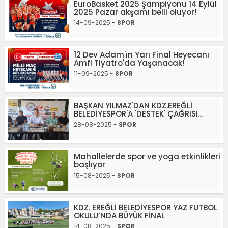
EuroBasket 2025 Şampiyonu 14 Eylül
2025 Pazar akşamı belli oluyor!
14-09-2025 -
SPOR
12 Dev Adam'ın Yarı Final Heyecanı
Amfi Tiyatro'da Yaşanacak!
11-09-2025 -
SPOR
BAŞKAN YILMAZ'DAN KDZ.EREĞLİ
BELEDİYESPOR'A 'DESTEK' ÇAĞRISI...
28-08-2025 -
SPOR
Mahallelerde spor ve yoga etkinlikleri
başlıyor
15-08-2025 -
SPOR
KDZ. EREĞLİ BELEDİYESPOR YAZ FUTBOL
OKULU’NDA BÜYÜK FİNAL
14-08-2025 -
SPOR