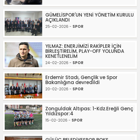
GÜMELİSPOR'UN YENİ YÖNETİM KURULU
AÇIKLANDI
25-02-2026 -
SPOR
YILMAZ: ENERJİMİZİ RAKİPLER İÇİN
BİRLEŞTİRELİM, PLAY-OFF YOLUNDA
KENETLENELİM
24-02-2026 -
SPOR
Erdemir Stadı, Gençlik ve Spor
Bakanlığına devredildi
20-02-2026 -
SPOR
Zonguldak Altıpas: 1-Kdz.Ereğli Genç
Yıldızspor:4
15-02-2026 -
SPOR
GÜLÜÇ BELEDİYESPOR BOKS