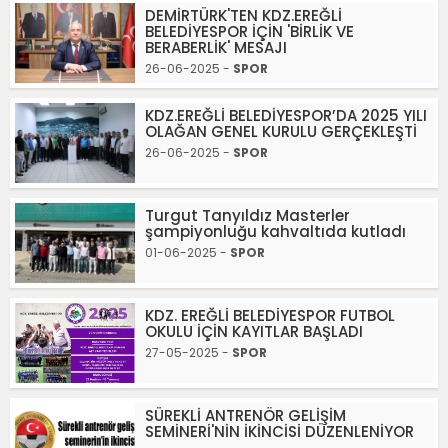
DEMİRTÜRK'TEN KDZ.EREĞLİ
BELEDİYESPOR İÇİN 'BİRLİK VE
BERABERLİK' MESAJI
26-06-2025 -
SPOR
KDZ.EREĞLİ BELEDİYESPOR’DA 2025 YILI
OLAĞAN GENEL KURULU GERÇEKLEŞTİ
26-06-2025 -
SPOR
Turgut Tanyıldız Masterler
şampiyonluğu kahvaltıda kutladı
01-06-2025 -
SPOR
KDZ. EREĞLİ BELEDİYESPOR FUTBOL
OKULU İÇİN KAYITLAR BAŞLADI
27-05-2025 -
SPOR
SÜREKLİ ANTRENÖR GELİŞİM
SEMİNERİ'NİN İKİNCİSİ DÜZENLENİYOR