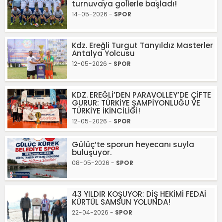
turnuvaya gollerle başladı!
14-05-2026 -
SPOR
Kdz. Ereğli Turgut Tanyıldız Masterler
Antalya Yolcusu
12-05-2026 -
SPOR
KDZ. EREĞLİ’DEN PARAVOLLEY’DE ÇİFTE
GURUR: TÜRKİYE ŞAMPİYONLUĞU VE
TÜRKİYE İKİNCİLİĞİ!
12-05-2026 -
SPOR
Gülüç’te sporun heyecanı suyla
buluşuyor.
08-05-2026 -
SPOR
43 YILDIR KOŞUYOR: DİŞ HEKİMİ FEDAİ
KÜRTÜL SAMSUN YOLUNDA!
22-04-2026 -
SPOR