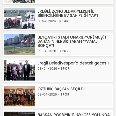
EREĞLİ, ZONGULDAK YELKEN İL
BİRİNCİLİĞİNE EV SAHİPLİĞİ YAPTI
17-04-2026 -
SPOR
BEYÇAYIRI STADI ONARILIYOR(MUŞ)!
SAHANIN HERBİR TARAFI “YAMALI
BOHÇA”!
16-04-2026 -
SPOR
Ereğli Belediyespor'a destek gecesi!
08-04-2026 -
SPOR
ÖZTÜRK, BAŞKAN SEÇİLDİ
03-04-2026 -
SPOR
BAŞKAN POSBIYIK, PLAY-OFF YOLUNDA