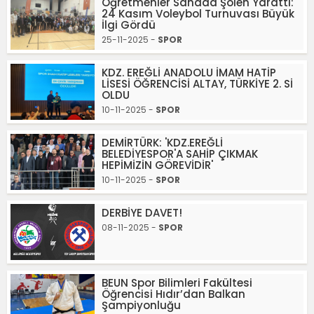
Öğretmenler Sahada Şölen Yarattı:
24 Kasım Voleybol Turnuvası Büyük
İlgi Gördü
25-11-2025 -
SPOR
KDZ. EREĞLİ ANADOLU İMAM HATİP
LİSESİ ÖĞRENCİSİ ALTAY, TÜRKİYE 2. Sİ
OLDU
10-11-2025 -
SPOR
DEMİRTÜRK: 'KDZ.EREĞLİ
BELEDİYESPOR'A SAHİP ÇIKMAK
HEPİMİZİN GÖREVİDİR'
10-11-2025 -
SPOR
DERBİYE DAVET!
08-11-2025 -
SPOR
BEUN Spor Bilimleri Fakültesi
Öğrencisi Hıdır’dan Balkan
Şampiyonluğu