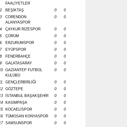
FAALİYETLER
2
BEŞİKTAŞ
0
0
3
CORENDON
0
0
ALANYASPOR
4
ÇAYKUR RİZESPOR
0
0
5
ÇORUM
0
0
6
ERZURUMSPOR
0
0
7
EYÜPSPOR
0
0
8
FENERBAHÇE
0
0
9
GALATASARAY
0
0
10
GAZİANTEP FUTBOL
0
0
KULÜBÜ
11
GENÇLERBİRLİĞİ
0
0
12
GÖZTEPE
0
0
13
İSTANBUL BAŞAKŞEHİR
0
0
14
KASIMPAŞA
0
0
15
KOCAELİSPOR
0
0
16
TÜMOSAN KONYASPOR
0
0
17
SAMSUNSPOR
0
0