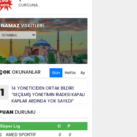
CURCUNA…
NAMAZ
VAKİTLERİ
ÇOK
OKUNANLAR
Gün
Hafta
Ay
14 YÖNETİCİDEN ORTAK BİLDİRİ:
1
“SEÇİLMİŞ YÖNETİMİN İRADESİ KAPALI
KAPILAR ARDINDA YOK SAYILDI”
PUAN
DURUMU
Süper Lig
O
P
1
AMED SPORTİF
0
0