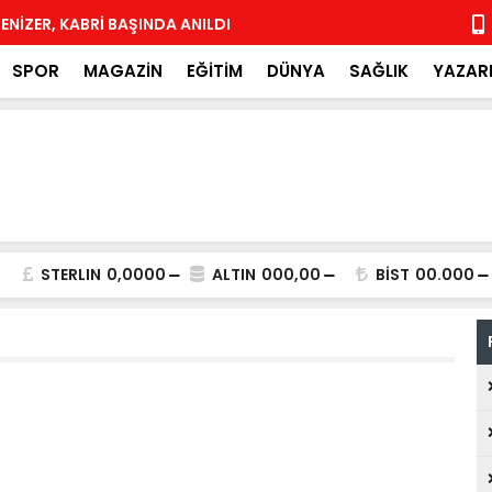
DENİZER, KABRİ BAŞINDA ANILDI
Yeni Parti 
SPOR
MAGAZİN
EĞİTİM
DÜNYA
SAĞLIK
YAZAR
STERLIN
0,0000
ALTIN
000,00
BİST
00.000