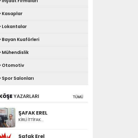
İnşaat Firmaları
Kasaplar
Lokantalar
Bayan Kuaförleri
Mühendislik
Otomotiv
Spor Salonları
KÖŞE
YAZARLARI
TÜMÜ
ŞAFAK EREL
KİRLİ İTTİFAK…
Şafak Erel