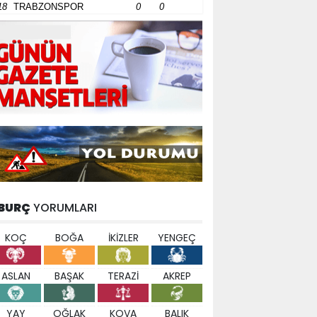
18
TRABZONSPOR
0
0
BURÇ
YORUMLARI
KOÇ
BOĞA
İKİZLER
YENGEÇ
ASLAN
BAŞAK
TERAZİ
AKREP
YAY
OĞLAK
KOVA
BALIK