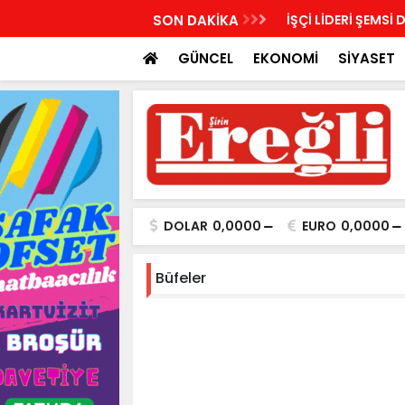
LDİRİ: “SEÇİLMİŞ YÖNETİMİN İRADESİ KAPALI
SON DAKİKA
İŞÇİ LİDERİ ŞEMSİ 
YILDI”
GÜNCEL
EKONOMİ
SİYASET
DOLAR
0,0000
EURO
0,0000
Büfeler