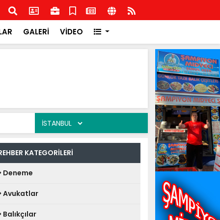
Zonguldak'ta İlçe Kurucu Başkanlarını açıkladı
MHP İ
LAR
GALERİ
VİDEO
REHBER KATEGORİLERİ
Deneme
Avukatlar
Balıkçılar