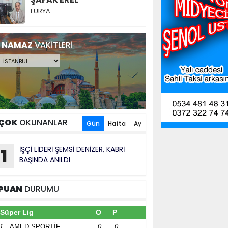
FURYA…
NAMAZ
VAKİTLERİ
ÇOK
OKUNANLAR
Gün
Hafta
Ay
İŞÇİ LİDERİ ŞEMSİ DENİZER, KABRİ
1
BAŞINDA ANILDI
PUAN
DURUMU
Süper Lig
O
P
1
AMED SPORTİF
0
0