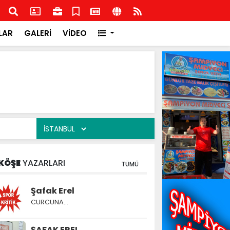
şkilatından İlçe Milli Eğitim Müdürlüğüne ziyaret
Rota
Rota
LAR
GALERİ
VİDEO
KÖŞE
YAZARLARI
TÜMÜ
Şafak Erel
CURCUNA…
ŞAFAK EREL