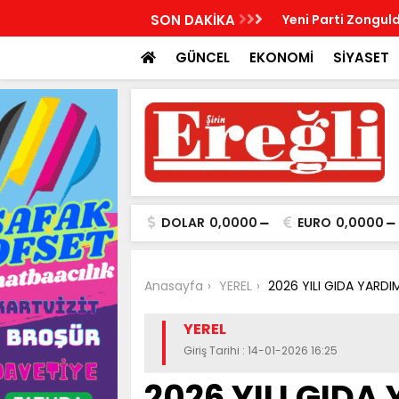
R, KABRİ BAŞINDA ANILDI
SON DAKİKA
Yeni Parti Zonguld
GÜNCEL
EKONOMİ
SİYASET
DOLAR
0,0000
EURO
0,0000
Anasayfa
YEREL
2026 YILI GIDA YARDI
YEREL
Giriş Tarihi : 14-01-2026 16:25
2026 YILI GIDA