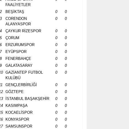
FAALİYETLER
2
BEŞİKTAŞ
0
0
3
CORENDON
0
0
ALANYASPOR
4
ÇAYKUR RİZESPOR
0
0
5
ÇORUM
0
0
6
ERZURUMSPOR
0
0
7
EYÜPSPOR
0
0
8
FENERBAHÇE
0
0
9
GALATASARAY
0
0
10
GAZİANTEP FUTBOL
0
0
KULÜBÜ
11
GENÇLERBİRLİĞİ
0
0
12
GÖZTEPE
0
0
13
İSTANBUL BAŞAKŞEHİR
0
0
14
KASIMPAŞA
0
0
15
KOCAELİSPOR
0
0
16
KONYASPOR
0
0
17
SAMSUNSPOR
0
0