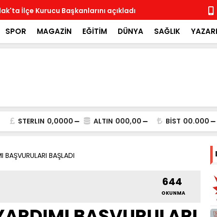
ak'ta İlçe Kurucu Başkanlarını açıkladı
MHP İlçe Te
SPOR
MAGAZİN
EĞİTİM
DÜNYA
SAĞLIK
YAZAR
STERLIN
0,0000
ALTIN
000,00
BİST
00.000
MI BAŞVURULARI BAŞLADI
644
OKUNMA
 YARDIMI BAŞVURULARI