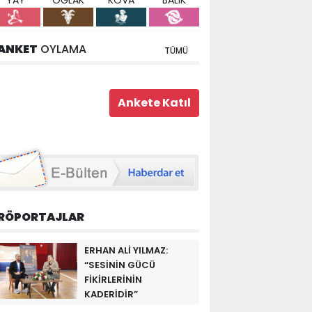
YAY
OĞLAK
KOVA
BALIK
ANKET
OYLAMA
TÜMÜ
RÖPORTAJLAR
ERHAN ALİ YILMAZ:
“SESİNİN GÜCÜ
FİKİRLERİNİN
KADERİDİR”