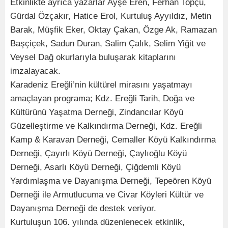
Etkinlikte ayrıca yazarlar Ayşe Eren, Ferhan Topçu,
Gürdal Özçakır, Hatice Erol, Kurtuluş Ayyıldız, Metin
Barak, Müşfik Eker, Oktay Çakan, Özge Ak, Ramazan
Başçiçek, Sadun Duran, Salim Çalık, Selim Yiğit ve
Veysel Dağ okurlarıyla buluşarak kitaplarını
imzalayacak.
Karadeniz Ereğli’nin kültürel mirasını yaşatmayı
amaçlayan programa; Kdz. Ereğli Tarih, Doğa ve
Kültürünü Yaşatma Derneği, Zindancılar Köyü
Güzelleştirme ve Kalkındırma Derneği, Kdz. Ereğli
Kamp & Karavan Derneği, Cemaller Köyü Kalkındırma
Derneği, Çayırlı Köyü Derneği, Çaylıoğlu Köyü
Derneği, Asarlı Köyü Derneği, Çiğdemli Köyü
Yardımlaşma ve Dayanışma Derneği, Tepeören Köyü
Derneği ile Armutlucuma ve Civar Köyleri Kültür ve
Dayanışma Derneği de destek veriyor.
Kurtuluşun 106. yılında düzenlenecek etkinlik,