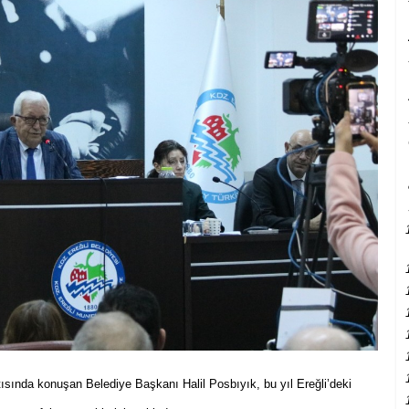
tısında konuşan Belediye Başkanı Halil Posbıyık, bu yıl Ereğli’deki