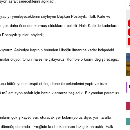
yon asfalt sereceklerini açıkladı.
 yapıyı yenileyeceklerini söyleyen Başkan Posbıyık, Halk Kafe ve
ı çok daha önceden kurmuş olduklarını belirtti. Halk Kafe’de kadınların
 Posbıyık şunları söyledi;
kıyoruz. Askeriye kapının önünden Likoğlu limanına kadar bölgedeki
amalar oluyor. Onun ihalesine çıkıyoruz. Komple o kısmı değiştireceğiz.
bu bütün yerleri tespit ettiler, drone ile çekimlerini yaptı ve bize
0 m2 emisyon asfalt için hazırlıklarımıza başladık. Bir yandan paramızı
ların çok şikâyeti var, oturacak yer bulamıyoruz diye, yan tarafta
dönmüş durumda.. Ereğlide kent lokantasını biz çoktan açtık, Halk