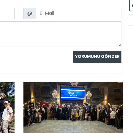
Email
@