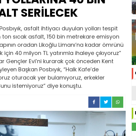
ALT SERİLECEK
Posbıyık, asfalt ihtiyacı duyulan yolları tespit
 bin ton sıcak asfalt, 150 bin metrekare emisyon
 kapının oradan Likoğlu Limanı’na kadar ömrünü
için 40 milyon TL yatırımla ihaleye çıkıyoruz”
ılar Gençler Evi’ni kurarak çok önceden Kent
öyleyen Başkan Posbıyık, “Halk Kafe’de
oruz oturacak yer bulamıyoruz, erkekler
nu istemiyoruz” diye konuştu.