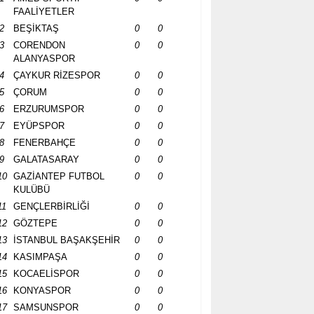
FAALİYETLER
2
BEŞİKTAŞ
0
0
3
CORENDON
0
0
ALANYASPOR
4
ÇAYKUR RİZESPOR
0
0
5
ÇORUM
0
0
6
ERZURUMSPOR
0
0
7
EYÜPSPOR
0
0
8
FENERBAHÇE
0
0
9
GALATASARAY
0
0
10
GAZİANTEP FUTBOL
0
0
KULÜBÜ
11
GENÇLERBİRLİĞİ
0
0
12
GÖZTEPE
0
0
13
İSTANBUL BAŞAKŞEHİR
0
0
14
KASIMPAŞA
0
0
15
KOCAELİSPOR
0
0
16
KONYASPOR
0
0
17
SAMSUNSPOR
0
0