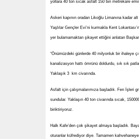
yollara 40 ton sıcak asfalt 150 bin metrekare emis
Askeri kapının oradan Likoğlu Limanına kadar alt
Yaşlılar Gençler Evi’ni kurmakla Kent Lokantası’n
yer bulamamaktan şikayet ettiğini anlatan Başkan
“Önümüzdeki günlerde 40 milyonluk bir ihaleye çı
kanalizasyon hattı ömrünü doldurdu, sık sık patl
Yaklaşık 3 km civarında.
Asfalt için çalışmalarımıza başladık. Fen İşleri gru
sundular. Yaklaşın 40 ton civarında sıcak, 15000
biriktiriyoruz.
Halk Kafe’den çok şikayet almaya başladık. Bayan
oturanlar küfrediyor diye. Tamamen kahvehaneye 