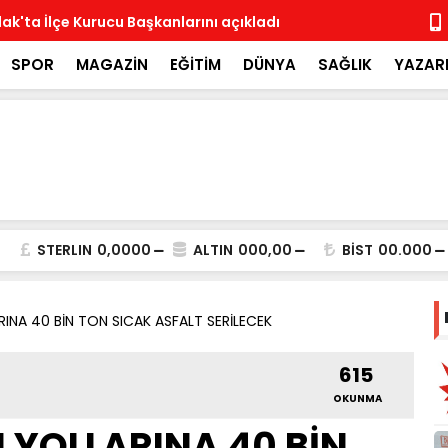
ak'ta İlçe Kurucu Başkanlarını açıkladı
MHP İlçe Te
SPOR
MAGAZİN
EĞİTİM
DÜNYA
SAĞLIK
YAZAR
STERLIN
0,0000
ALTIN
000,00
BİST
00.000
ARINA 40 BİN TON SICAK ASFALT SERİLECEK
615
OKUNMA
N YOLLARINA 40 BİN