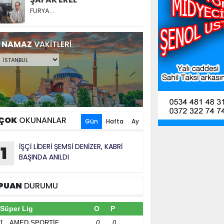
FURYA…
NAMAZ
VAKİTLERİ
ÇOK
OKUNANLAR
Gün
Hafta
Ay
İŞÇİ LİDERİ ŞEMSİ DENİZER, KABRİ
1
BAŞINDA ANILDI
PUAN
DURUMU
Süper Lig
O
P
1
AMED SPORTİF
0
0