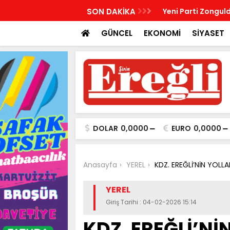
R, KABRİ BAŞINDA ANILDI
SON DAKİKA
Yeni Parti Zonguld
GÜNCEL
EKONOMİ
SİYASET
DOLAR
0,0000
EURO
0,0000
Anasayfa
YEREL
KDZ. EREĞLİ’NİN YOLL
YEREL
Giriş Tarihi : 04-02-2026 15:14
KDZ. EREĞLİ’Nİ