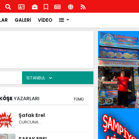
şkilatından İlçe Milli Eğitim Müdürlüğüne ziyaret
Rota
Rota
LAR
GALERİ
VİDEO
KÖŞE
YAZARLARI
TÜMÜ
Şafak Erel
CURCUNA…
ŞAFAK EREL