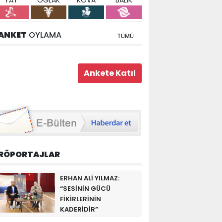
YAY
OĞLAK
KOVA
BALIK
ANKET
OYLAMA
TÜMÜ
RÖPORTAJLAR
ERHAN ALİ YILMAZ:
“SESİNİN GÜCÜ
FİKİRLERİNİN
KADERİDİR”