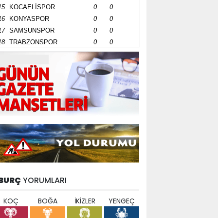
15
KOCAELİSPOR
0
0
16
KONYASPOR
0
0
17
SAMSUNSPOR
0
0
18
TRABZONSPOR
0
0
BURÇ
YORUMLARI
KOÇ
BOĞA
İKİZLER
YENGEÇ