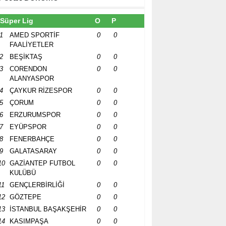
Süper Lig
O
P
1
AMED SPORTİF
0
0
FAALİYETLER
2
BEŞİKTAŞ
0
0
3
CORENDON
0
0
ALANYASPOR
4
ÇAYKUR RİZESPOR
0
0
5
ÇORUM
0
0
6
ERZURUMSPOR
0
0
7
EYÜPSPOR
0
0
8
FENERBAHÇE
0
0
9
GALATASARAY
0
0
10
GAZİANTEP FUTBOL
0
0
KULÜBÜ
11
GENÇLERBİRLİĞİ
0
0
12
GÖZTEPE
0
0
13
İSTANBUL BAŞAKŞEHİR
0
0
14
KASIMPAŞA
0
0