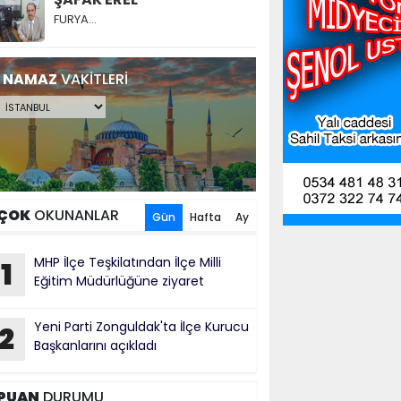
FURYA…
NAMAZ
VAKİTLERİ
ÇOK
OKUNANLAR
Gün
Hafta
Ay
MHP İlçe Teşkilatından İlçe Milli
1
Eğitim Müdürlüğüne ziyaret
Yeni Parti Zonguldak'ta İlçe Kurucu
2
Başkanlarını açıkladı
PUAN
DURUMU