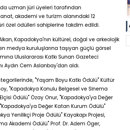
da uzman jüri üyeleri tarafından
sanat, akademi ve turizm alanındaki 12
üri özel ödülleri sahiplerine takdim edildi.
kan, Kapadokya'nın kültürel, doğal ve arkeolojik
len medya kuruluşlarına taşıyan güçlü görsel
tımına Uluslararası Katkı Sunan Gazeteci
ı Aydın Cem Aslanbay'dan aldı.
tegorilerinde, "Yaşam Boyu Katkı Ödülü" Kültür
soy, "Kapadokya Konulu Belgesel ve Sinema
Elçisi Ödülü" Özay Onur, "Kapadokya'ya Değer
, "Kapadokya'ya Değer Katan Kurum Ödülü"
ya Yenilikçi Proje Ödülü" Kayakapı Projesi,
rma Akademi Ödülü" Prof. Dr. Adem Öger,