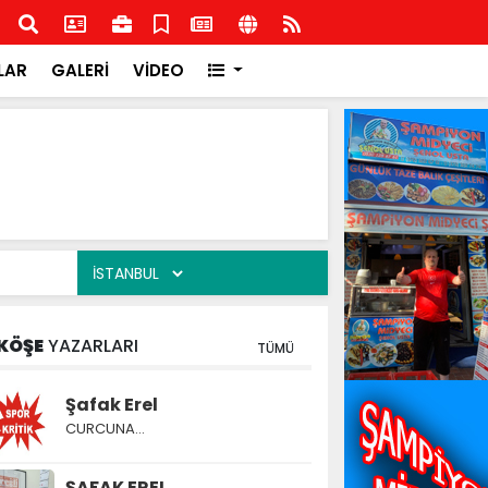
ge Federasyon Başkanı Orhan Uludağ'dan Kdz.Ereğli
Hasb
bü'ne ziyaret
LAR
GALERİ
VİDEO
KÖŞE
YAZARLARI
TÜMÜ
Şafak Erel
CURCUNA…
ŞAFAK EREL