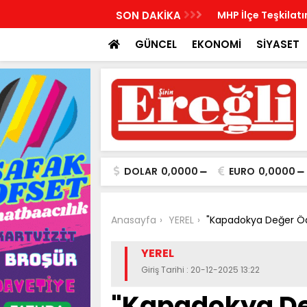
İlçe Kurucu Başkanlarını açıkladı
SON DAKİKA
MHP İlçe Teşkilatı
GÜNCEL
EKONOMİ
SİYASET
DOLAR
0,0000
EURO
0,0000
Anasayfa
YEREL
"Kapadokya Değer Ödül
YEREL
Giriş Tarihi : 20-12-2025 13:22
"Kapadokya De