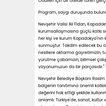
Ödülleri için bir otelde tören gerçek
Program, saygı duruşunda bulunul
Nevşehir Valisi Ali Fidan, Kapado
kurumsallaşmasına güçlü katkı sa
her kişi ve kurum Kapadokya'nın k
sunmuştur. Takdim edilecek bu öd
nesillere aktarma gayretimizin, tur
yürütme çabamızın, bilimsel çalış
vizyonumuzun da bir parçasıdır." 
Nevşehir Belediye Başkanı Rasim A
bölgenin tanıtımına önemli katkı
değerini hak ettiği şekilde kull
anlamlı. Türkiye'de, sanat, kültü