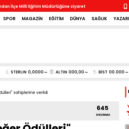
ndan İlçe Milli Eğitim Müdürlüğüne ziyaret
Rotary Böl
Rotary Kulü
SPOR
MAGAZİN
EĞİTİM
DÜNYA
SAĞLIK
YAZAR
STERLIN
0,0000
ALTIN
000,00
BİST
00.000
leri" sahiplerine verildi
645
OKUNMA
ğer Ödülleri"