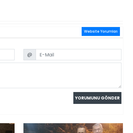
Website Yorumları
Email
@