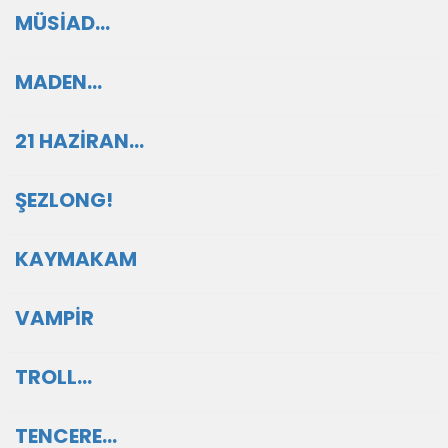
MÜSİAD…
MADEN…
21 HAZİRAN…
ŞEZLONG!
KAYMAKAM
VAMPİR
TROLL…
TENCERE…