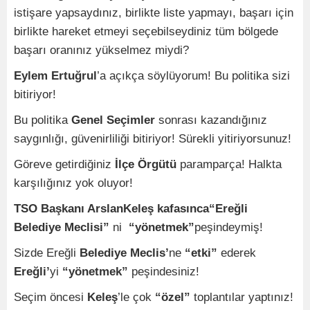
istişare yapsaydınız, birlikte liste yapmayı, başarı için
birlikte hareket etmeyi seçebilseydiniz tüm bölgede
başarı oranınız yükselmez miydi?
Eylem Ertuğrul
’a açıkça söylüyorum! Bu politika sizi
bitiriyor!
Bu politika
Genel Seçimler
sonrası kazandığınız
saygınlığı, güvenirliliği bitiriyor! Sürekli yitiriyorsunuz!
Göreve getirdiğiniz
İlçe Örgütü
paramparça! Halkta
karşılığınız yok oluyor!
TSO Başkanı ArslanKeleş kafasınca“Ereğli
Belediye Meclisi”
ni
“yönetmek”
peşindeymiş!
Sizde Ereğli
Belediye Meclis’
ne
“etki”
ederek
Ereğli’
yi
“yönetmek”
peşindesiniz!
Seçim öncesi
Keleş
’le çok
“özel”
toplantılar yaptınız!