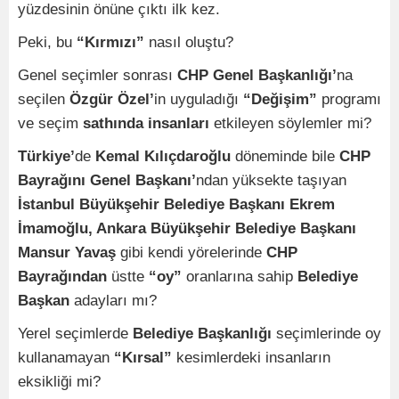
yüzdesinin önüne çıktı ilk kez.
Peki, bu
“Kırmızı”
nasıl oluştu?
Genel seçimler sonrası
CHP Genel Başkanlığı’
na
seçilen
Özgür Özel’
in uyguladığı
“Değişim”
programı
ve seçim
sathında insanları
etkileyen söylemler mi?
Türkiye’
de
Kemal Kılıçdaroğlu
döneminde bile
CHP
Bayrağını Genel Başkanı’
ndan yüksekte taşıyan
İstanbul Büyükşehir Belediye Başkanı Ekrem
İmamoğlu, Ankara Büyükşehir Belediye Başkanı
Mansur Yavaş
gibi kendi yörelerinde
CHP
Bayrağından
üstte
“oy”
oranlarına sahip
Belediye
Başkan
adayları mı?
Yerel seçimlerde
Belediye Başkanlığı
seçimlerinde oy
kullanamayan
“Kırsal”
kesimlerdeki insanların
eksikliği mi?