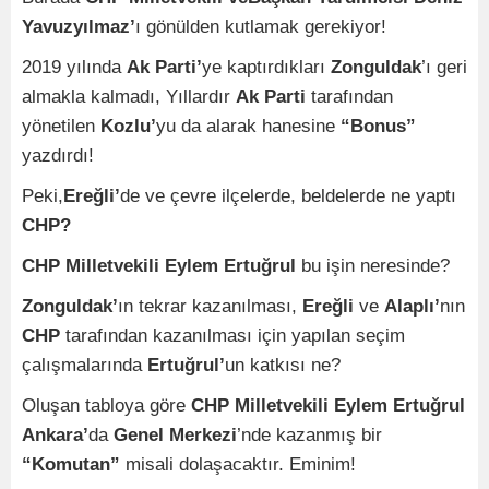
Yavuzyılmaz’
ı gönülden kutlamak gerekiyor!
2019 yılında
Ak Parti’
ye kaptırdıkları
Zonguldak
’ı geri
almakla kalmadı, Yıllardır
Ak Parti
tarafından
yönetilen
Kozlu’
yu da alarak hanesine
“Bonus”
yazdırdı!
Peki,
Ereğli’
de ve çevre ilçelerde, beldelerde ne yaptı
CHP?
CHP Milletvekili Eylem Ertuğrul
bu işin neresinde?
Zonguldak’
ın tekrar kazanılması,
Ereğli
ve
Alaplı’
nın
CHP
tarafından kazanılması için yapılan seçim
çalışmalarında
Ertuğrul’
un katkısı ne?
Oluşan tabloya göre
CHP Milletvekili Eylem Ertuğrul
Ankara’
da
Genel Merkezi
’nde kazanmış bir
“Komutan”
misali dolaşacaktır. Eminim!