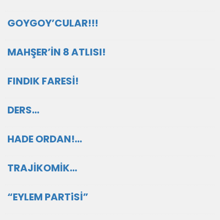
GOYGOY’CULAR!!!
MAHŞER’İN 8 ATLISI!
FINDIK FARESİ!
DERS…
HADE ORDAN!…
TRAJİKOMİK…
“EYLEM PARTiSİ”