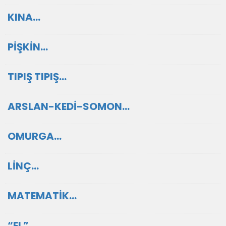
KINA…
PİŞKİN…
TIPIŞ TIPIŞ…
ARSLAN-KEDİ-SOMON…
OMURGA…
LİNÇ…
MATEMATİK…
“EL”…