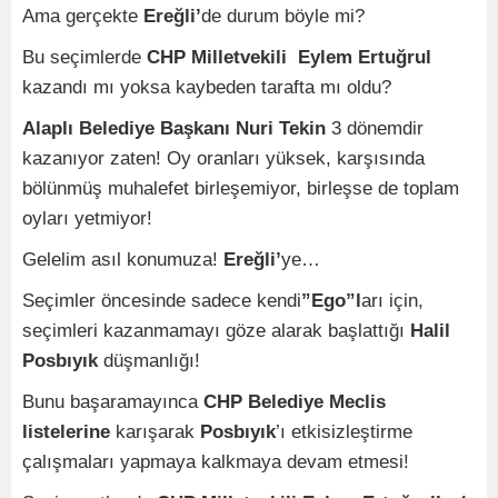
Ama gerçekte
Ereğli’
de durum böyle mi?
Bu seçimlerde
CHP Milletvekili Eylem Ertuğrul
kazandı mı yoksa kaybeden tarafta mı oldu?
Alaplı Belediye Başkanı Nuri Tekin
3 dönemdir
kazanıyor zaten! Oy oranları yüksek, karşısında
bölünmüş muhalefet birleşemiyor, birleşse de toplam
oyları yetmiyor!
Gelelim asıl konumuza!
Ereğli’
ye…
Seçimler öncesinde sadece kendi
”Ego”l
arı için,
seçimleri kazanmamayı göze alarak başlattığı
Halil
Posbıyık
düşmanlığı!
Bunu başaramayınca
CHP Belediye Meclis
listelerine
karışarak
Posbıyık
’ı etkisizleştirme
çalışmaları yapmaya kalkmaya devam etmesi!