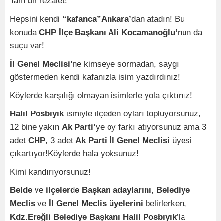
Tam bir rezalet!
Hepsini kendi
“kafanca”Ankara’
dan atadın! Bu
konuda
CHP İlçe Başkanı Ali Kocamanoğlu’
nun da
suçu var!
İl Genel Meclisi’
ne kimseye sormadan, saygı
göstermeden kendi kafanızla isim yazdırdınız!
Köylerde karşılığı olmayan isimlerle yola çıktınız!
Halil Posbıyık
ismiyle ilçeden oyları topluyorsunuz,
12 bine yakın
Ak Parti’
ye oy farkı atıyorsunuz ama 3
adet
CHP
, 3 adet
Ak Parti İl Genel Meclisi
üyesi
çıkartıyor!Köylerde hala yoksunuz!
Kimi kandırıyorsunuz!
Belde
ve
ilçelerde Başkan adaylarını
,
Belediye
Meclis
ve
İl Genel Meclis üyelerini
belirlerken,
Kdz.Ereğli Belediye Başkanı Halil Posbıyık
’la