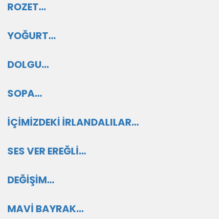
ROZET…
YOĞURT…
DOLGU…
SOPA…
İÇİMİZDEKİ İRLANDALILAR…
SES VER EREĞLİ…
DEĞİŞİM…
MAVİ BAYRAK…