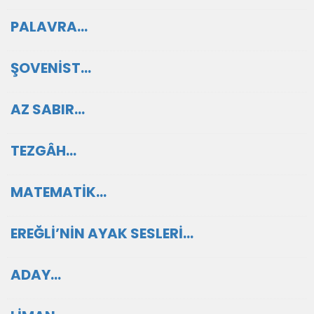
PALAVRA…
ŞOVENİST…
AZ SABIR…
TEZGÂH…
MATEMATİK…
EREĞLİ’NİN AYAK SESLERİ…
ADAY…