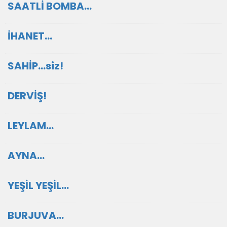
SAATLİ BOMBA…
İHANET…
SAHİP…siz!
DERVİŞ!
LEYLAM…
AYNA…
YEŞİL YEŞİL…
BURJUVA…