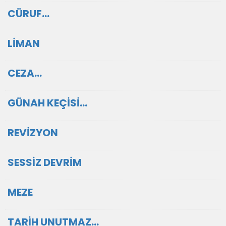
CÜRUF…
LİMAN
CEZA…
GÜNAH KEÇİSİ...
REVİZYON
SESSİZ DEVRİM
MEZE
TARİH UNUTMAZ…