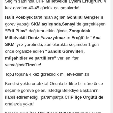
Seçim sathında
CHP Milletvekili Eylem Ertuğrul’
u 4
kez gördüm 40-45 günlük çalışmalarda!
Halil Posbıyık
tarafından açılan
Gönüllü Gençlerin
görev yaptığı
SKM açılışında,Sanayi’
de gerçekleşen
“Etli Pilav”
dağıtımı etkinliğinde,
Zonguldak
Milletvekili Deniz Yavuzyılmaz
’ın
Ereğli’
de
“Ana
SKM”
yi ziyaretinde, son olarakta seçimden 1 gün
önce organize edilen
“Sandık Görevlileri,
müşahidler ve partililere”
verilen iftar
yemeğinde
Tims
’te!
Topu topuna 4 kez görebildik milletvekilimizi!
Kendisi yoktu ortalıkta! Onunla birlikte bir süre önce
seçimle göreve gelen, istediği Belediye Başkanı’nı
kabul ettiremediği, paramparça
CHP İlçe Örgütü de
ortalarda yoktu!