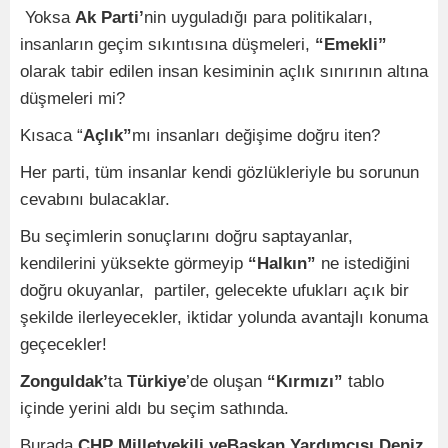
Yoksa
Ak Parti’
nin uyguladığı para politikaları,
insanların geçim sıkıntısına düşmeleri,
“Emekli”
olarak tabir edilen insan kesiminin açlık sınırının altına
düşmeleri mi?
Kısaca “
Açlık”
mı insanları değişime doğru iten?
Her parti, tüm insanlar kendi gözlükleriyle bu sorunun
cevabını bulacaklar.
Bu seçimlerin sonuçlarını doğru saptayanlar,
kendilerini yüksekte görmeyip
“Halkın”
ne istediğini
doğru okuyanlar, partiler, gelecekte ufukları açık bir
şekilde ilerleyecekler, iktidar yolunda avantajlı konuma
geçecekler!
Zonguldak’
ta
Türkiye
’de oluşan
“Kırmızı”
tablo
içinde yerini aldı bu seçim sathında.
Burada
CHP Milletvekili veBaşkan Yardımcısı Deniz