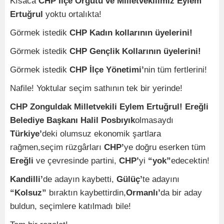
Kısaca
CHP İlçe Örgütü ve Milletvekilimiz Eylem
Ertuğrul
yoktu ortalıkta!
Görmek istedik
CHP Kadın kollarının üyelerini!
Görmek istedik
CHP Gençlik Kollarının üyelerini!
Görmek istedik
CHP İlçe Yönetimi’
nin tüm fertlerini!
Nafile! Yoktular seçim sathının tek bir yerinde!
CHP Zonguldak Milletvekili Eylem Ertuğrul! Ereğli
Belediye Başkanı Halil Posbıyık
olmasaydı
Türkiye’
deki olumsuz ekonomik şartlara
rağmen,seçim rüzgârları
CHP’
ye doğru eserken tüm
Ereğli
ve çevresinde partini,
CHP’
yi
“yok”
edecektin!
Kandilli’
de adayın kaybetti,
Gülüç’
te adayını
“Kolsuz”
bıraktın kaybettirdin,
Ormanlı’
da bir aday
buldun, seçimlere katılmadı bile!