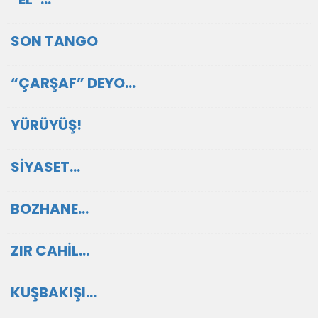
SON TANGO
“ÇARŞAF” DEYO…
YÜRÜYÜŞ!
SİYASET…
BOZHANE…
ZIR CAHİL…
KUŞBAKIŞI…