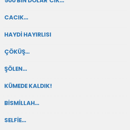
500 BİN DOLAR’CIK…
CACIK…
HAYDİ HAYIRLISI
ÇÖKÜŞ…
ŞÖLEN…
KÜMEDE KALDIK!
BİSMİLLAH…
SELFİE...