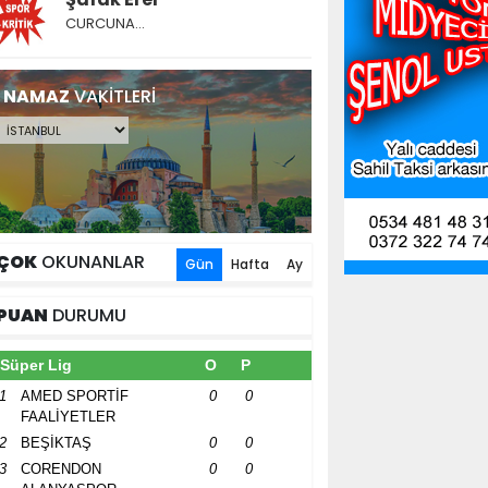
CURCUNA…
NAMAZ
VAKİTLERİ
ÇOK
OKUNANLAR
Gün
Hafta
Ay
PUAN
DURUMU
Süper Lig
O
P
1
AMED SPORTİF
0
0
FAALİYETLER
2
BEŞİKTAŞ
0
0
3
CORENDON
0
0