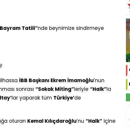
Bayram Tatili”
nde beynimize sindirmeye
!
ilhassa
İBB Başkanı Ekrem İmamoğlu
’nun
nması sonrası
“Sokak Miting”
leriyle
“Halk”
la
ltay’
lar yaparak tüm
Türkiye’
de
tuğa oturan
Kemal Kılıçdaroğlu
’nu
“Halk”
içine