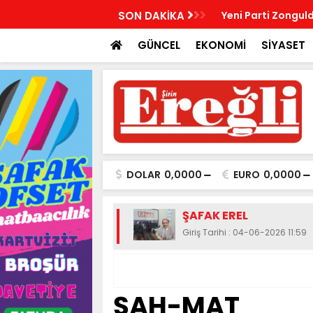
R, KABRİ BAŞINDA ANILDI
SON DAKİKA
Yeni Parti Zonguld
GÜNCEL
EKONOMİ
SİYASET
DOLAR
0,0000
EURO
0,0000
ŞAFAK EREL
Giriş Tarihi : 04-06-2026 11:59
ŞAH-MAT