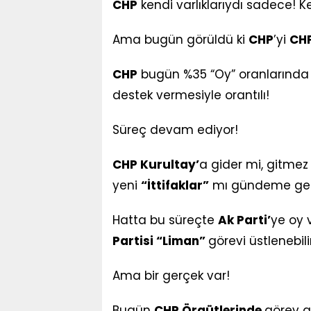
CHP
kendi varlıklarıydı sadece! K
Ama bugün görüldü ki
CHP
’yi
CH
CHP
bugün %35 “Oy” oranlarında
destek vermesiyle orantılı!
Süreç devam ediyor!
CHP Kurultay’
a gider mi, gitmez
yeni
“İttifaklar”
mı gündeme gelir
Hatta bu süreçte
Ak Parti’
ye oy 
Partisi “Liman”
görevi üstlenebilir
Ama bir gerçek var!
Bugün
CHP Örgütlerinde
görev a