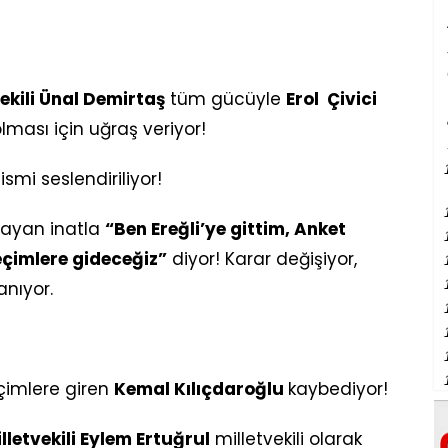
ekili Ünal Demirtaş
tüm gücüyle
Erol Çivici
lması için uğraş veriyor!
ismi seslendiriliyor!
 bayan inatla
“Ben Ereğli’ye gittim, Anket
seçimlere gideceğiz”
diyor! Karar değişiyor,
anıyor.
çimlere giren
Kemal Kılıçdaroğlu
kaybediyor!
letvekili Eylem Ertuğrul
milletvekili olarak