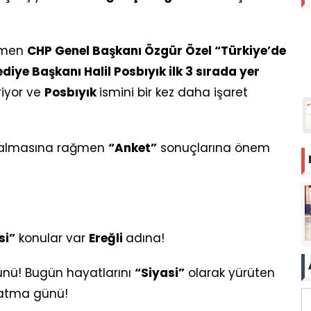
ğmen
CHP Genel Başkanı Özgür Özel “Türkiye’de
diye Başkanı Halil Posbıyık ilk 3 sırada yer
riyor ve
Posbıyık
ismini bir kez daha işaret
almasına rağmen
“Anket”
sonuçlarına önem
si”
konular var
Ereğli
adına!
ü! Bugün hayatlarını
“Siyasi”
olarak yürüten
 atma günü!