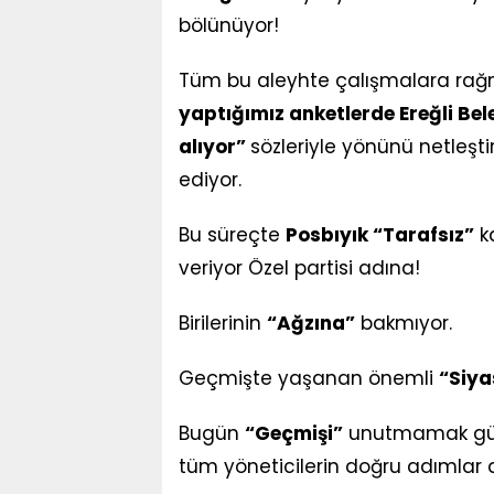
bölünüyor!
Tüm bu aleyhte çalışmalara ra
yaptığımız anketlerde Ereğli Bele
alıyor”
sözleriyle yönünü netleşti
ediyor.
Bu süreçte
Posbıyık “Tarafsız”
k
veriyor Özel partisi adına!
Birilerinin
“Ağzına”
bakmıyor.
Geçmişte yaşanan önemli
“Siya
Bugün
“Geçmişi”
unutmamak gün
tüm yöneticilerin doğru adımlar