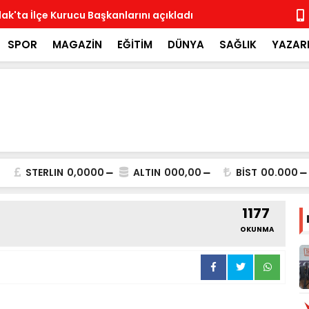
ak'ta İlçe Kurucu Başkanlarını açıkladı
MHP İlçe Te
SPOR
MAGAZİN
EĞİTİM
DÜNYA
SAĞLIK
YAZAR
STERLIN
0,0000
ALTIN
000,00
BİST
00.000
1177
OKUNMA