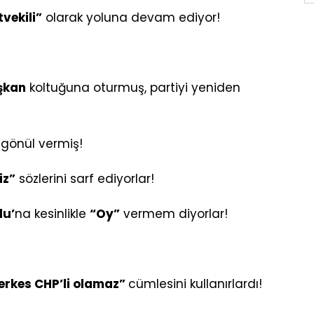
tvekili”
olarak yoluna devam ediyor!
şkan
koltuğuna oturmuş, partiyi yeniden
 gönül vermiş!
iz”
sözlerini sarf ediyorlar!
lu’
na kesinlikle
“Oy”
vermem diyorlar!
erkes CHP’li olamaz”
cümlesini kullanırlardı!