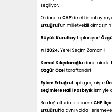
seçiliyor.
O dönem
CHP
’de etkin rol oyna
Ertuğrul
’un milletvekili olmasını
Büyük Kurultay
toplanıyor!
Özgü
Yıl 2024.
Yerel Seçim Zamanı!
Kemal Kılıçdaroğlu
döneminde
Özgür Özel
taraftarıdır!
Eylem Ertuğrul
tıpkı geçmişte
Ün
seçimlere Halil Posbıyık
ismiyle 
Bu doğrultuda o dönem
CHP İlç
Ertuğrul’
la aynı yolda ilerlemeye