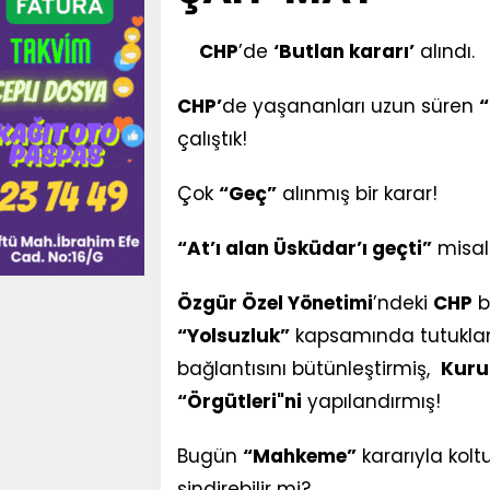
CHP
’de
‘Butlan kararı’
alındı.
CHP’
de yaşananları uzun süren
“
çalıştık!
Çok
“Geç”
alınmış bir karar!
“At’ı alan Üsküdar’ı geçti”
misali
Özgür Özel Yönetimi
’ndeki
CHP
b
“Yolsuzluk”
kapsamında tutukla
bağlantısını bütünleştirmiş,
Kuru
“Örgütleri"ni
yapılandırmış!
Bugün
“Mahkeme”
kararıyla kol
sindirebilir mi?