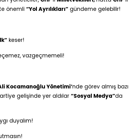
kte önemli
“Yol Ayrılıkları”
gündeme gelebilir!
lk”
keser!
eçemez, vazgeçmemeli!
Ali Kocamanoğlu Yönetimi’
nde görev almış bazı
artiye gelişinde yer aldılar
“Sosyal Medya”
da
aygı duyalım!
utmasın!