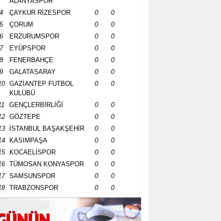
ALANYASPOR
4
ÇAYKUR RİZESPOR
0
0
5
ÇORUM
0
0
6
ERZURUMSPOR
0
0
7
EYÜPSPOR
0
0
8
FENERBAHÇE
0
0
9
GALATASARAY
0
0
10
GAZİANTEP FUTBOL
0
0
KULÜBÜ
11
GENÇLERBİRLİĞİ
0
0
12
GÖZTEPE
0
0
13
İSTANBUL BAŞAKŞEHİR
0
0
14
KASIMPAŞA
0
0
15
KOCAELİSPOR
0
0
16
TÜMOSAN KONYASPOR
0
0
17
SAMSUNSPOR
0
0
18
TRABZONSPOR
0
0