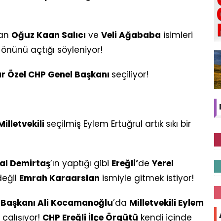
yan
Oğuz Kaan Salıcı
ve
Veli Ağababa
isimleri
n önünü açtığı söyleniyor!
r Özel CHP Genel Başkanı
seçiliyor!
Milletvekili
seçilmiş Eylem Ertuğrul artık sıkı bir
al Demirtaş
’ın yaptığı gibi
Ereğli’
de
Yerel
değil
Emrah Karaarslan
ismiyle gitmek istiyor!
e Başkanı Ali Kocamanoğlu
’da
Milletvekili Eylem
 çalışıyor!
CHP Ereğli İlçe Örgütü
kendi içinde