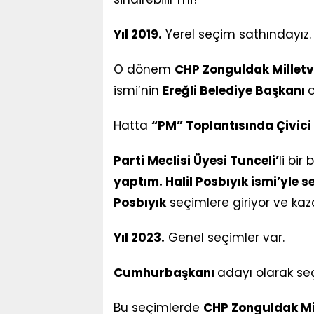
Yıl 2019.
Yerel seçim sathındayız.
O dönem
CHP Zonguldak Milletv
ismi’nin
Ereğli Belediye Başkanı
o
Hatta
“PM” Toplantısında Çivici
Parti Meclisi Üyesi Tunceli’
li bir
yaptım. Halil Posbıyık ismi’yle 
Posbıyık
seçimlere giriyor ve kaz
Yıl 2023.
Genel seçimler var.
Cumhurbaşkanı
adayı olarak se
Bu seçimlerde
CHP Zonguldak Mil