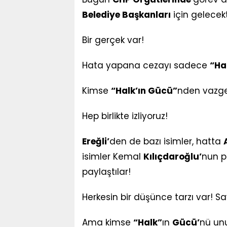
Belediye Başkanları
için gelece
Bir gerçek var!
Hata yapana cezayı sadece
“Ha
Kimse
“Halk’ın Gücü”
nden vazg
Hep birlikte izliyoruz!
Ereğli’
den de bazı isimler, hatta
isimler Kemal
Kılıçdaroğlu’
nun p
paylaştılar!
Herkesin bir düşünce tarzı var! S
Ama kimse
“Halk”
ın
Gücü’
nü un