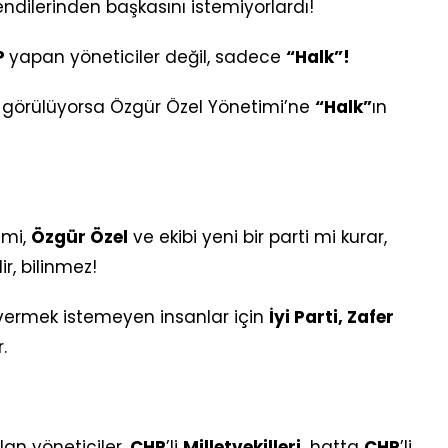
endilerinden başkasını istemiyorlardı!
P
yapan yöneticiler değil, sadece
“Halk”!
 görülüyorsa Özgür Özel Yönetimi’ne
“Halk”
ın
 mi,
Özgür Özel
ve ekibi yeni bir parti mi kurar,
, bilinmez!
vermek istemeyen insanlar için
İyi Parti, Zafer
.
lan yöneticiler,
CHP
’li
Milletvekilleri,
hatta
CHP
’li