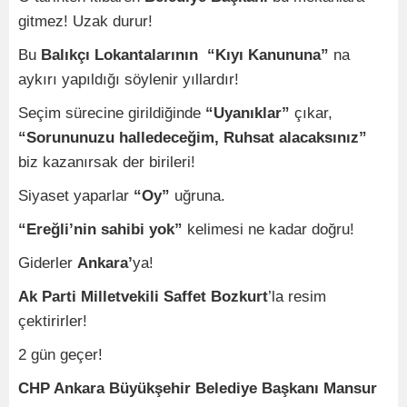
gitmez! Uzak durur!
Bu
Balıkçı Lokantalarının “Kıyı Kanununa”
na
aykırı yapıldığı söylenir yıllardır!
Seçim sürecine girildiğinde
“Uyanıklar”
çıkar,
“Sorununuzu halledeceğim, Ruhsat alacaksınız”
biz kazanırsak der birileri!
Siyaset yaparlar
“Oy”
uğruna.
“Ereğli’nin sahibi yok”
kelimesi ne kadar doğru!
Giderler
Ankara’
ya!
Ak Parti Milletvekili Saffet Bozkurt
’la resim
çektirirler!
2 gün geçer!
CHP Ankara Büyükşehir Belediye Başkanı Mansur