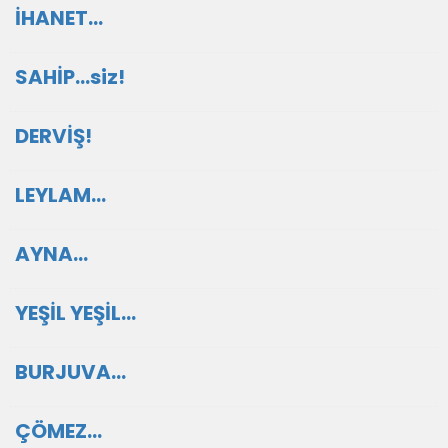
İHANET…
SAHİP…siz!
DERVİŞ!
LEYLAM…
AYNA…
YEŞİL YEŞİL…
BURJUVA…
ÇÖMEZ…