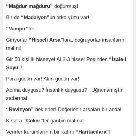
“Mağdur mağduru”
doğurmuş!
Bir de
“Madalyon”
un arka yüzü var!
“Vampir”
ler.
Giriyorlar
“Hisseli Arsa”
lara, doğruyorlar insanların
malını!
Gir 50 kişilik hisseye! Al 2-3 hisse! Peşinden
“İzale-i
Şuyu”!
Para gücün var! Alım gücün var!
Acıma duygusu? İnsanlık duygusu? Uğramamıştır
zatlarına!
“Revizyon”
beklerler! Değerlenir arsaları bir anda!
Kısaca
“Çöker”
ler garibin malına!
Verirler kurumlarının bir katını
“Haritacılara”!