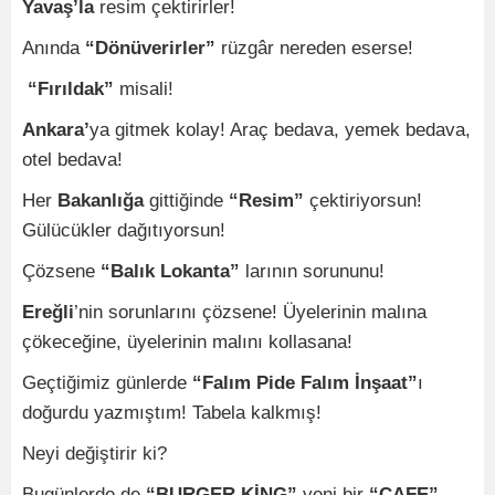
Yavaş’la
resim çektirirler!
Anında
“Dönüverirler”
rüzgâr nereden eserse!
“Fırıldak”
misali!
Ankara’
ya gitmek kolay! Araç bedava, yemek bedava,
otel bedava!
Her
Bakanlığa
gittiğinde
“Resim”
çektiriyorsun!
Gülücükler dağıtıyorsun!
Çözsene
“Balık Lokanta”
larının sorununu!
Ereğli
’nin sorunlarını çözsene! Üyelerinin malına
çökeceğine, üyelerinin malını kollasana!
Geçtiğimiz günlerde
“Falım Pide Falım İnşaat”
ı
doğurdu yazmıştım! Tabela kalkmış!
Neyi değiştirir ki?
Bugünlerde de
“BURGER KİNG”
yeni bir
“CAFE”