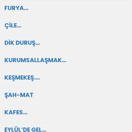
FURYA…
ÇİLE…
DİK DURUŞ…
KURUMSALLAŞMAK…
KEŞMEKEŞ….
ŞAH-MAT
KAFES…
EYLÜL’DE GEL…