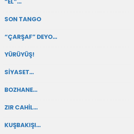
“EL”…
SON TANGO
“ÇARŞAF” DEYO…
YÜRÜYÜŞ!
SİYASET…
BOZHANE…
ZIR CAHİL…
KUŞBAKIŞI…