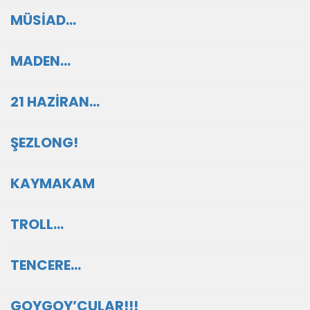
MÜSİAD…
MADEN…
21 HAZİRAN…
ŞEZLONG!
KAYMAKAM
TROLL…
TENCERE…
GOYGOY’CULAR!!!