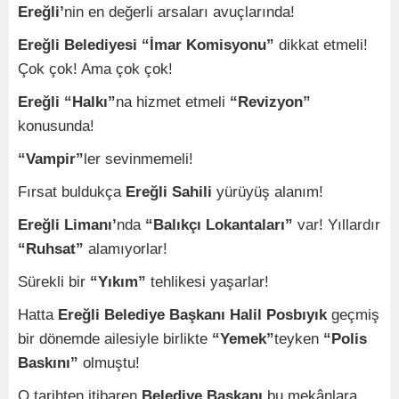
Ereğli’
nin en değerli arsaları avuçlarında!
Ereğli Belediyesi “İmar Komisyonu”
dikkat etmeli!
Çok çok! Ama çok çok!
Ereğli “Halkı”
na hizmet etmeli
“Revizyon”
konusunda!
“Vampir”
ler sevinmemeli!
Fırsat buldukça
Ereğli Sahili
yürüyüş alanım!
Ereğli Limanı’
nda
“Balıkçı Lokantaları”
var! Yıllardır
“Ruhsat”
alamıyorlar!
Sürekli bir
“Yıkım”
tehlikesi yaşarlar!
Hatta
Ereğli Belediye Başkanı Halil Posbıyık
geçmiş
bir dönemde ailesiyle birlikte
“Yemek”
teyken
“Polis
Baskını”
olmuştu!
O tarihten itibaren
Belediye Başkanı
bu mekânlara